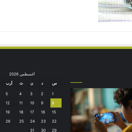
أغسطس 2026
س
د
ن
ث
أرب
هم
كيف
5
4
3
2
1
سباب
نقضي
12
11
10
9
8
دم
على
ستجابة
الفجوة
19
18
17
16
15
لدعاء
الرقمية
26
25
24
23
22
في
محيط
31
30
29