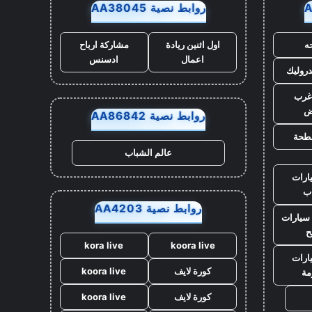
روابط نصية AA38045
ه
اول اثنين ريادة
مشاركة ارباح
اعمال
ادسنس
روليك
غرب
ض
روابط نصية AA86842
طحة
عالم الشباب
ارات
ب
روابط نصية AA4203
سيارات
ح
kora live
koora live
ارات
كورة لايف
koora live
مة
كورة لايف
koora live