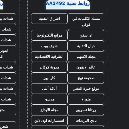
روابط نصية AA2492
روا
مسك الكلمات في
اشراق التقنية
شدات بب
قوقل
شدات بب
ان سفن
مرابع التكنولوجيا
شدات ب
خيال التقنية
شوف ويب
ايتون
مجلة الاسهم
الشرقية الاقتصادية
اق
عالم الايفون
مدونة كوكان
شدات بب
صحيفة نهج
كار نيوز
شدات ب
موقع خبرة التقني
أناقة أنثى
شدات بب
متورخ
مدسن
شدات ب
روتانا تسويق
مجلة الابداع
متجر
نادي الترددات
استشارات اون لاين
شحن ي