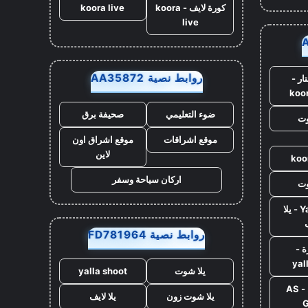
كورة لايف - koora
koora live
live
روابط نصية AA35872
ار -
koo
ضوء التعليمي
صحيفة برق
وت
موقع اشراقات
موقع اشراق اون
لاين
koo
اركان سياحة وسفر
وت
Yalla Live - يلا
روابط نصية FD781964
ة -
yal
يلا شوت
yalla shoot
اس جول - AS
يلا شوت زون
يلا لايف
G