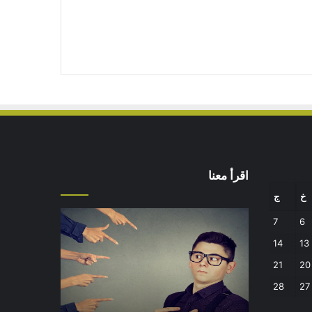
اقرأ معنا
خ
ج
من
التوازن
7
6
أدبيات
بين
14
13
تحمل
عمل
المسؤلية
الدنيا
21
20
–
وطلب
28
27
إسلام
الآخرة
أون