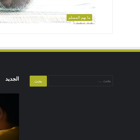
ما يهم المسلم
البحث
الجديد
عن:
أ
أ
ع
ا
ا