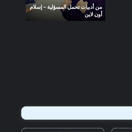
لاين
الرقمية
من أدبيات تحمل المسؤلية – إسلام
التوازن بين
أون لاين
الآخرة