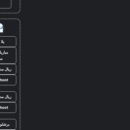
روا
يلا
مباريا
مب
ريال مد
shoot
ريال مد
shoot
برشلون