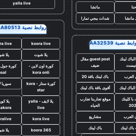
yalla live
نا
ماتشا
ماتشا
شدات ببجي تمارا
روابط نصية AA80513
بط نصية AA32539
ra live
koora live
يلا شوت
يلا ش
لباك لينك
guest post مقال
جيست
ضيف
كورة اون لاين -
goal
kora onli
العرب
باك لينك باقة 20
كورة ستار - kora
سوريا ل
الباك لينك
أقوى باقة باك لينك
star
با كلينك
موقع تجاربنا تجارب
يلا لايف - yalla
يلا كور
20
الحياه
lakora
live
 العرب
مشاريع
ralive
kora live
 باك لينك
باك لينك
koora 365
يلا ش