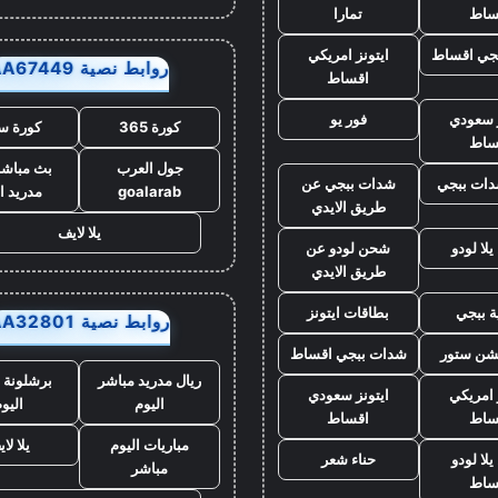
ساط
تمارا
جي اقساط
ايتونز امريكي
روابط نصية AA67449
اقساط
ز سعودي
فور يو
كورة 365
كورة س
ساط
جول العرب
بث مباشر
ات ببجي
شدات ببجي عن
goalarab
مدريد ا
طريق الايدي
يلا لايف
لا لودو
شحن لودو عن
طريق الايدي
ة ببجي
بطاقات ايتونز
روابط نصية AA32801
يشن ستور
شدات ببجي اقساط
ريال مدريد مباشر
برشلونة 
 امريكي
ايتونز سعودي
اليوم
اليو
ساط
اقساط
مباريات اليوم
يلا لا
لا لودو
حناء شعر
مباشر
ساط