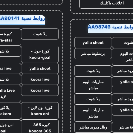
اعلانات باكلينك
روابط نصية AA90141
بط نصية AA98746
يلا شوت
كورة ست
ra-star
 شوت
yalla shoot
كورة جول -
يلا ش
ت اليوم
برشلونة مباشر
koora-goal
اشر
ra live
yalla shoot
ريد مباشر
يلا شوت
koora live
يلا ش
yalla 
مباريات اليوم
مباشر
koora live
لايف
ريد مباشر
يلا شوت
كورة اون لاين -
يلا كور
yalla 
مباريات اليوم
lakora
koora onl
مباشر
كورة 365 -
ة مباشر
ريال مدريد مباشر
oal
kooora 365