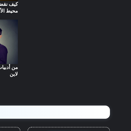
كيف نقضي
محيط الأ
من أدبيات
لاين