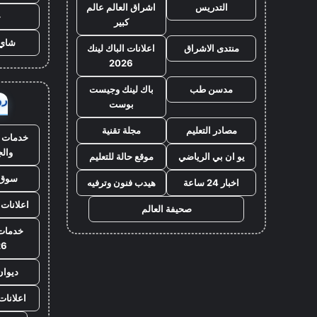
التدريس
اشراق العالم عالم
ح
كبير
شاي 
منتدى الاشراق
اعلانات الباك لينك
2026
مدسن طب
باك لينك وجيست
روا
بوست
مصادر التعليم
مجلة تقنية
خدمات ا
وال
يو ان بي الرياضي
موقع حالة للتعليم
سوق 
اخبار 24 ساعة
هيدب فنون وترفيه
اعلانات 
صحيفة العالم
خدمات 
26
ديوان
اعلانات