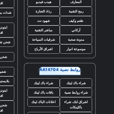
المعارف
هيدب فيديو
اق
رمح التقنية
رذاذ التجارة
شدات بب
طعم وكيف
شهود نت
ايتون
أركاني
مباشر التقنية
اق
مدونة صحبة
شرقيات السياحة
شحن شد
موسوعة انوار
اشراق الأرباح
شحن ي
روابط نصية AA14704
شعبي
بلايست
شراء باك لينك
شراء باك لينك
ايتونز
شراء روابط نصية
باقات باك لينك
اق
اشراق لنك، شراء
اعلانات الباك لينك
شحن ي
باكلينكات
اق