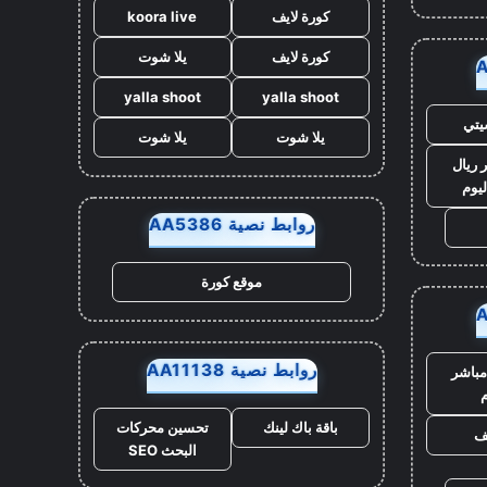
كورة لايف
koora live
كورة لايف
يلا شوت
yalla shoot
yalla shoot
يتي
يلا شوت
يلا شوت
 ريال
ليوم
روابط نصية AA5386
موقع كورة
روابط نصية AA11138
مباشر
م
باقة باك لينك
تحسين محركات
يف
البحث SEO