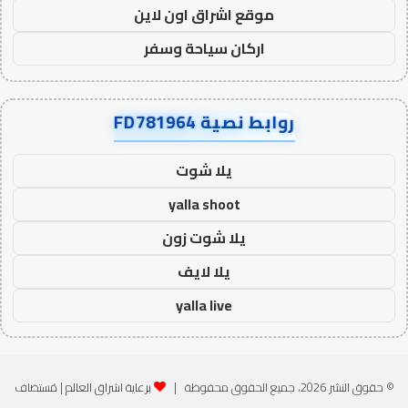
موقع اشراق اون لاين
اركان سياحة وسفر
روابط نصية FD781964
يلا شوت
yalla shoot
يلا شوت زون
يلا لايف
yalla live
© حقوق النشر 2026، جميع الحقوق محفوظة |
برعاية اشراق العالم
| مُستضاف