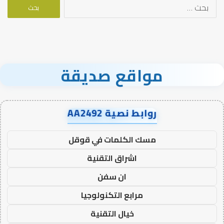
البحث
عن:
مواقع صديقة
روابط نصية AA2492
مسك الكلمات في قوقل
اشراق التقنية
ان سفن
مرابع التكنولوجيا
خيال التقنية