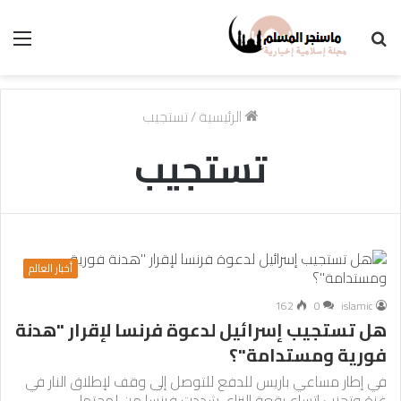
بحث
الق
عن
الرئيسية
/
تستجيب
تستجيب
أخبار العالم
162
0
islamic
هل تستجيب إسرائيل لدعوة فرنسا لإقرار "هدنة
فورية ومستدامة"؟
في إطار مساعي باريس للدفع للتوصل إلى وقف لإطلاق النار في
غزة وتجنب اتساع رقعة النزاع، شددت فرنسا من لهجتها…