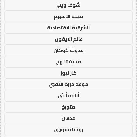
شوف ويب
مجلة الاسهم
الشرقية الاقتصادية
عالم الايفون
مدونة كوكان
صحيفة نهج
كار نيوز
موقع خبرة التقني
أناقة أنثى
متورخ
مدسن
روتانا تسويق