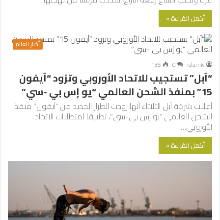
أكمل القراءة »
أخبار العالم
135
0
islamic
“آبل” تستجيب للاتحاد الأوروبي وتزود “آيفون
15” بمنفذ الشحن العالمي “يو إس بي -سي”
أعلنت شركة آبل الثلاثاء أنها زودت الطراز الجديد من “آيفون” منفذ
الشحن العالمي “يو إس بي-سي”، تطبيقا لمتطلبات الاتحاد
الأوروبي…
أكمل القراءة »