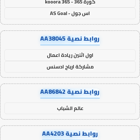
كورة 365 - kooora 365
اس جول - AS Goal
روابط نصية AA38045
اول اثنين ريادة اعمال
مشاركة ارباح ادسنس
روابط نصية AA86842
عالم الشباب
روابط نصية AA4203