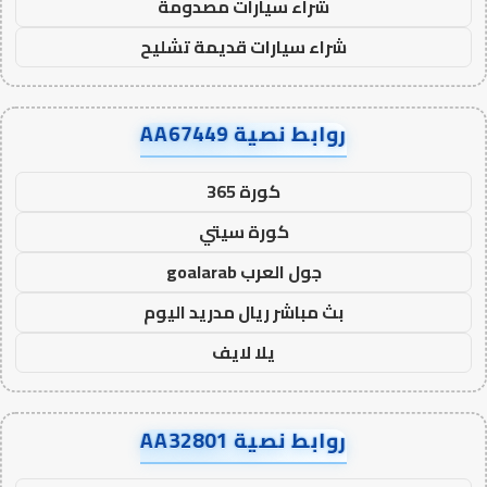
شراء سيارات مصدومة
شراء سيارات قديمة تشليح
روابط نصية AA67449
كورة 365
كورة سيتي
جول العرب goalarab
بث مباشر ريال مدريد اليوم
يلا لايف
روابط نصية AA32801