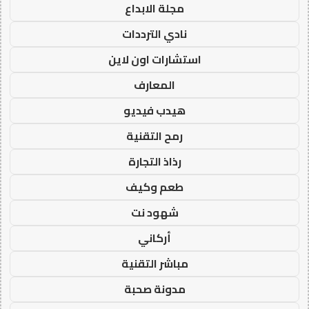
مجلة الابداع
نادي الترددات
استشارات اون لاين
المعارف
هيدب فيديو
رمح التقنية
رذاذ التجارة
طعم وكيف
شهود نت
أركاني
مباشر التقنية
مدونة صحبة