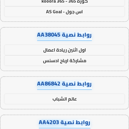
كورة 365 - kooora 365
اس جول - AS Goal
روابط نصية AA38045
اول اثنين ريادة اعمال
مشاركة ارباح ادسنس
روابط نصية AA86842
عالم الشباب
روابط نصية AA4203