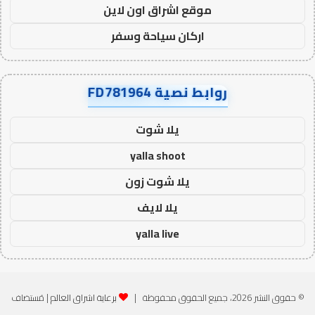
موقع اشراق اون لاين
اركان سياحة وسفر
روابط نصية FD781964
يلا شوت
yalla shoot
يلا شوت زون
يلا لايف
yalla live
© حقوق النشر 2026، جميع الحقوق محفوظة |
برعاية اشراق العالم
| مُستضاف