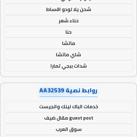
شحن يلا لودو اقساط
حناء شعر
حنا
ماتشا
شاي ماتشا
شدات ببجي تمارا
روابط نصية AA32539
خدمات الباك لينك والجيست
guest post مقال ضيف
سوق العرب