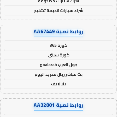
شراء سيارات مصدومة
شراء سيارات قديمة تشليح
روابط نصية AA67449
كورة 365
كورة سيتي
جول العرب goalarab
بث مباشر ريال مدريد اليوم
يلا لايف
روابط نصية AA32801