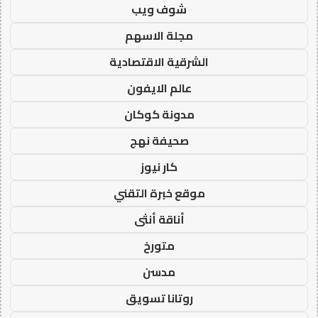
شوف ويب
مجلة الاسهم
الشرقية الاقتصادية
عالم الايفون
مدونة كوكان
صحيفة نهج
كار نيوز
موقع خبرة التقني
أناقة أنثى
متورخ
مدسن
روتانا تسويق