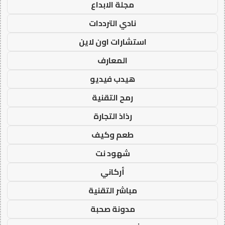
مجلة الابداع
نادي الترددات
استشارات اون لاين
المعارف
هيدب فيديو
رمح التقنية
رذاذ التجارة
طعم وكيف
شهود نت
أركاني
مباشر التقنية
مدونة صحبة