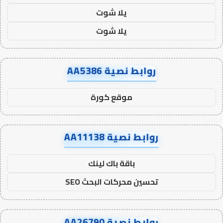
يلا شوت
يلا شوت
روابط نصية AA5386
موقع كورة
روابط نصية AA11138
باقة باك لينك
تحسين محركات البحث SEO
روابط نصية AA26790