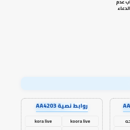
ب عدم
الرحالة
الإنسان؟
جمس
لدعاء
بكنغهام
الخط العربي في كتابات الرحالة
كيف تشكل العبادات
جمس بكنغهام
الإنسان؟
روابط نصية AA4203
ه
koora live
kora live