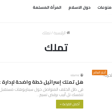
منوعات
حول الاسلام
المرأة المسلمة
الرئيسية
/
تملك
تملك
أخبار العالم
islamic
هل تملك إسرائيل خطة واضحة لإدارة غز
في ظل الخلاف المتواصل حول سيناريوهات مستقبل غز
تتمسك تل أبيب برفض تسيير…
أكمل القراءة »