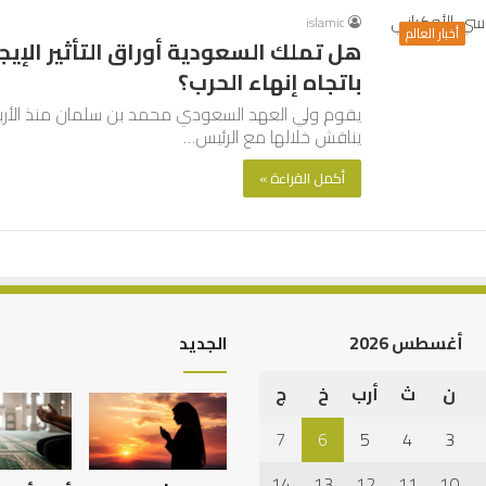
islamic
أخبار العالم
هل تملك السعودية أوراق التأثير الإيجا
باتجاه إنهاء الحرب؟
يقوم ولي العهد السعودي محمد بن سلمان منذ الأربعاء 
يناقش خلالها مع الرئيس…
أكمل القراءة »
أغسطس 2026
الجديد
ن
ث
أرب
خ
ج
الرصيد
التربوي
7
6
5
4
3
والطفولة
المبكرة
14
13
12
11
10