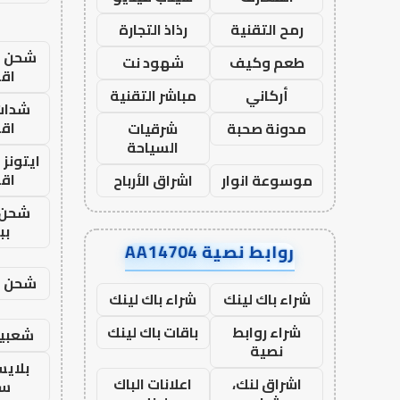
رمح التقنية
رذاذ التجارة
شحن يل
طعم وكيف
شهود نت
اق
أركاني
مباشر التقنية
شدات
اق
مدونة صحبة
شرقيات
السياحة
ايتونز
اق
موسوعة انوار
اشراق الأرباح
شحن 
بب
روابط نصية AA14704
شحن يل
شراء باك لينك
شراء باك لينك
شراء روابط
باقات باك لينك
شعبية
نصية
بلاي
اشراق لنك،
اعلانات الباك
ست