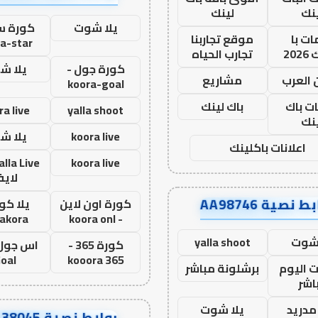
نك
لينك
يلا شوت
كورة ست
ت با
موقع تجاربنا
a-star
20
تجارب الحياه
كورة جول -
يلا ش
 العرب
مشاريع
koora-goal
ات باك
باك لينك
ra live
yalla shoot
نك
koora live
يلا ش
اعلانات باكلينك
koora live
لاي
ط نصية AA98746
كورة اون لاين
يلا كور
lakora
- koora onl
 شوت
yalla shoot
كورة 365 -
oal
kooora 365
ت اليوم
برشلونة مباشر
اشر
مدريد
يلا شوت
روابط نصية AA38045