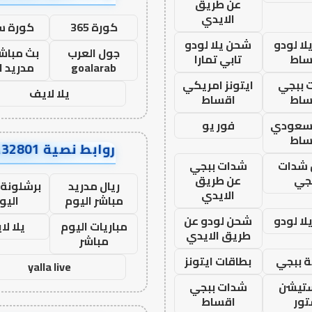
عن طريق
الايدي
كورة 365
كورة س
ا لودو
شحن يلا لودو
جول العرب
بث مباشر
ساط
تابي تمارا
goalarab
مدريد ا
 ببجي
ايتونز امريكي
يلا لايف
ساط
اقساط
 سعودي
فور يو
ساط
روابط نصية AA32801
شدات
شدات ببجي
جي
عن طريق
ريال مدريد
برشلونة 
الايدي
مباشر اليوم
اليو
ا لودو
شحن لودو عن
مباريات اليوم
يلا لا
طريق الايدي
مباشر
 ببجي
بطاقات ايتونز
yalla live
ستيشن
شدات ببجي
ور
اقساط