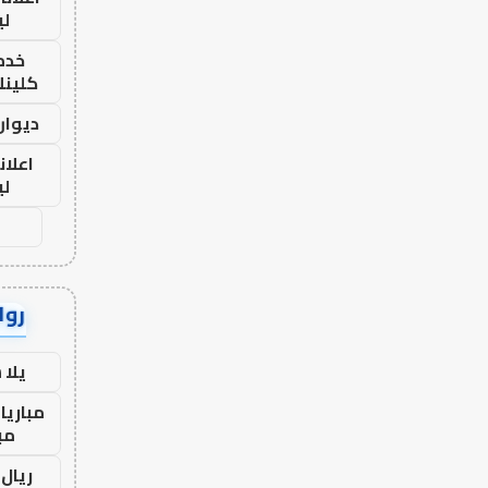
لي
خدما
كلينك 26
ديوان
اعلان
لي
رواب
يلا
مباريا
مب
ريال 