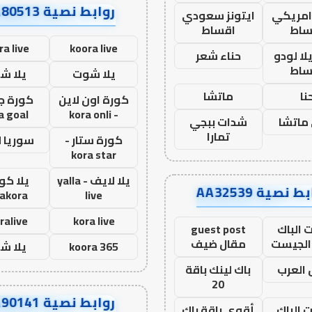
روابط نصية AA80513
 امريكي
ايتونز سعودي
ساط
اقساط
ra live
koora live
ا لودو
حناء شعر
ساط
يلا شوت
يلا ش
نا
ماتشا
كورة اون لاين
كورة ج
a goal
- kora onli
ماتشا
شدات ببجي
تمارا
كورة ستار -
سوريا 
kora star
يلا لايف - yalla
يلا كور
ط نصية AA32539
lakora
live
ralive
kora live
 الباك
guest post
الجيست
مقال ضيف
koora 365
يلا ش
العرب
باك لينك باقة
20
روابط نصية AA90141
ت الباك
أقوى باقة باك