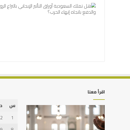
اقرأ معنا
س
د
أهم
العلاقة
أسباب
العلمية
2
1
عدم
بين
استجابة
الإمام
9
8