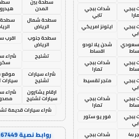
سطحة بين
سطح
 ببجي
شدات ببجي
المدن
هيدرو
ارا
تابي
سطحة شمال
سطحة 
 ببجي
ايتونز امريكي
الرياض
الري
بي
سطحة جنوب
اقرب س
 سعودي
شحن يلا لودو
الرياض
ساط
اقساط
تشليح
شراء سي
 ببجي
شدات ببجي
سكرا
ساط
تمارا
شراء سيارات
موقع ش
 ببجي
متجر تقسيط
تشليح
سيارات 
بي
ارقام يشترون
شراء سي
 ببجي
شدات ببجي
سيارات تشليح
مصدو
ساط
تمارا
شراء سيارات قديمة تشل
 ببجي
فور يو ستور
بي
روابط نصية AA67449
 4u
شدات ببجي