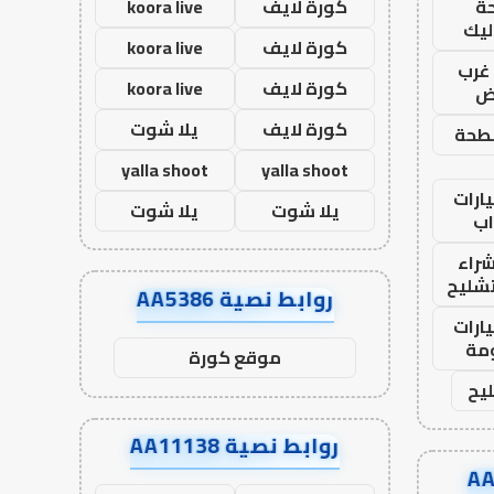
ة
كورة لايف
koora live
ليك
كورة لايف
koora live
غرب
كورة لايف
koora live
اض
كورة لايف
يلا شوت
طحة
yalla shoot
yalla shoot
ارات
يلا شوت
يلا شوت
ب
راء
تشليح
روابط نصية AA5386
ارات
مة
موقع كورة
يح
روابط نصية AA11138