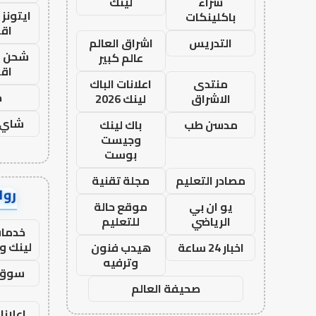
شراء
لينك
ايتونز
باكلينكات
اق
التدريس
اشراق العالم
شحن يل
عالم كبير
اق
منتدى
اعلانات الباك
ح
الاشراق
لينك 2026
شاي 
مدسن طب
باك لينك
وجيست
بوست
مصادر التعليم
مجلة تقنية
رواب
يو ان بي
موقع حالة
الرياضي
للتعليم
خدمات
لينك و
اخبار 24 ساعة
هيدب فنون
وترفيه
سوق 
صحيفة العالم
اعلانا