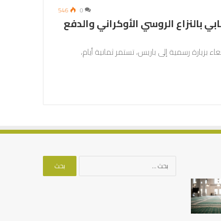
546
0
بي بالنزاع الروسي الأوكراني والدفع
بزيارة رسمية إلى باريس، تستمر ثمانية أيام،
البحث
عن:
الخط
كيف
العربي
تشكل
في
العبادات
كتابات
شخصية