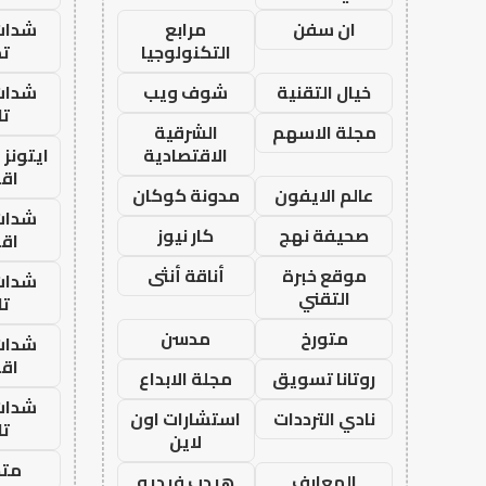
ان سفن
مرابع
شدات
التكنولوجيا
تم
خيال التقنية
شوف ويب
شدات
تا
مجلة الاسهم
الشرقية
الاقتصادية
ايتونز
اق
عالم الايفون
مدونة كوكان
شدات
صحيفة نهج
كار نيوز
اق
موقع خبرة
أناقة أنثى
شدات
التقني
تا
متورخ
مدسن
شدات
اق
روتانا تسويق
مجلة الابداع
شدات
نادي الترددات
استشارات اون
تا
لاين
متجر
المعارف
هيدب فيديو