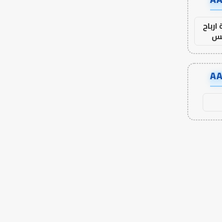
ارباح
س