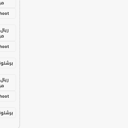
مب
shoot
ريال 
مب
shoot
برشلون
ريال 
مب
shoot
برشلون