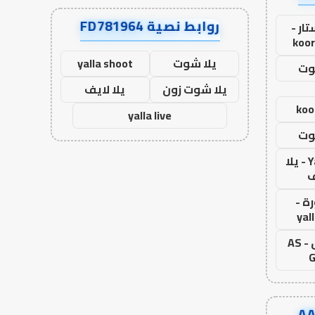
روابط نصية FD781964
ار -
koor
يلا شوت
yalla shoot
وت
يلا شوت زون
يلا لايف
koo
yalla live
وت
Yalla Live - يلا
ف
ة -
yal
اس جول - AS
G