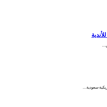
أندية
س…
ريكية-سعودية…