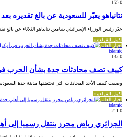
155
0
نتانياهو يعبّر للسعودية عن بالغ تقديره 
عبّر رئيس الوزراء الإسرائيلي بنيامين نتانياهو الثلاثاء عن با
أكمل القراءة »
أخبار العالم
islamic
132
0
كييف تصف محادثات جدة بشأن الحرب في أو
وصفت كييف الأحد المحادثات التي تحتضنها مدينة جدة السعودية 
أكمل القراءة »
أخبار العالم
islamic
211
0
الجزائري رياض محرز ينتقل رسميا إلى أهلي جدة