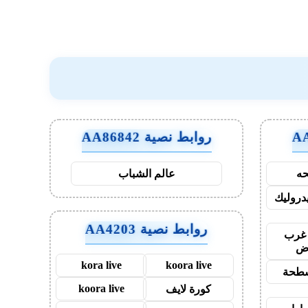
روابط نصية AA86842
ه
عالم الشباب
روليك
روابط نصية AA4203
غرب
اض
kora live
koora live
طحة
koora live
كورة لايف