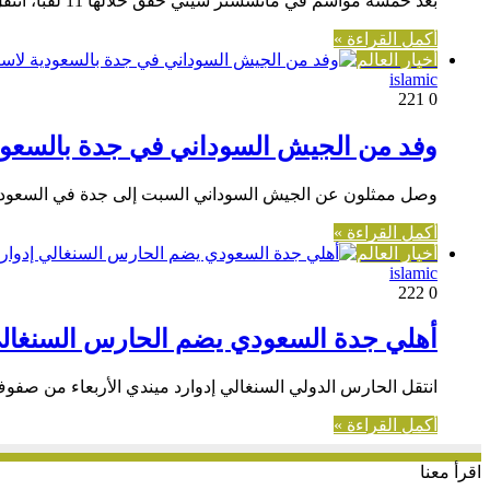
بعد خمسة مواسم في مانشستر سيتي حقق خلالها 11 لقبا، انتقل الدولي الجزائري رياض محرز الجمعة رسميا إلى أهلي جدة…
أكمل القراءة »
أخبار العالم
islamic
221
0
وفد من الجيش السوداني في جدة بالسعود
وصل ممثلون عن الجيش السوداني السبت إلى جدة في السعودية 
أكمل القراءة »
أخبار العالم
islamic
222
0
أهلي جدة السعودي يضم الحارس السنغالي
انتقل الحارس الدولي السنغالي إدوارد ميندي الأربعاء من صفو
أكمل القراءة »
اقرأ معنا