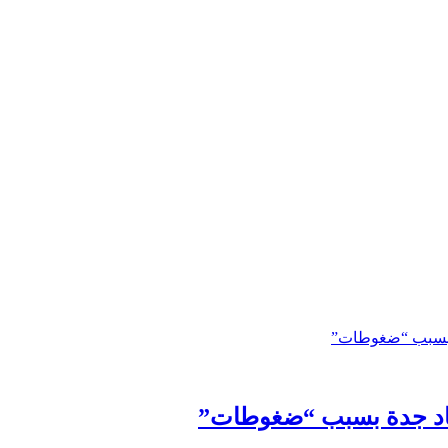
حاد جدة بسبب “ضغوطات”