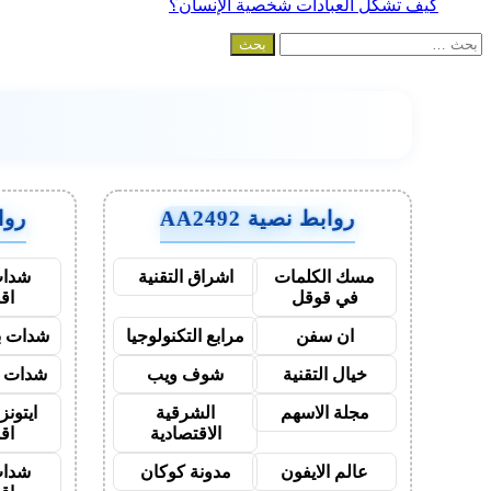
كيف تشكل العبادات شخصية الإنسان؟
البحث
عن:
روابط نصية AA2492
روابط
مسك الكلمات
اشراق التقنية
شدات
في قوقل
اق
ان سفن
مرابع التكنولوجيا
شدات بب
خيال التقنية
شوف ويب
شدات ب
مجلة الاسهم
الشرقية
ايتون
الاقتصادية
اق
عالم الايفون
مدونة كوكان
شدات