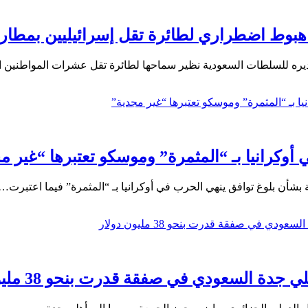
بعد هبوط اضطراري لطائرة تقل إسرائيليين بمطار
لغ تقديره للسلطات السعودية نظير سماحها لطائرة تقل عشرات المواطنين 
كرانيا بـ “المثمرة” وموسكو تعتبرها “غير م
بشأن بلوغ توافق ينهي الحرب في أوكرانيا بـ “المثمرة” فيما اعتبرت…
 السعودي في صفقة قدرت بنحو 38 مليون دولار