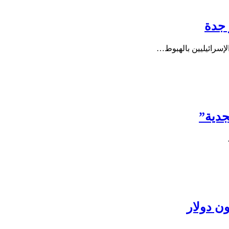
 جدة
الإسرائيليين بالهبوط…
جدية”