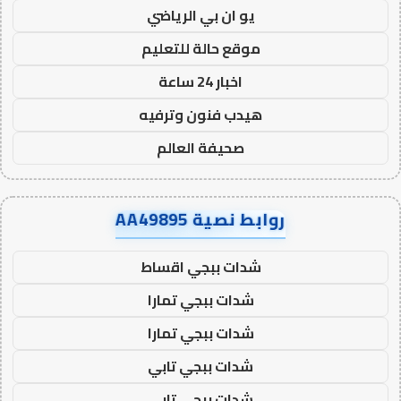
يو ان بي الرياضي
موقع حالة للتعليم
اخبار 24 ساعة
هيدب فنون وترفيه
صحيفة العالم
روابط نصية AA49895
شدات ببجي اقساط
شدات ببجي تمارا
شدات ببجي تمارا
شدات ببجي تابي
شدات ببجي تابي