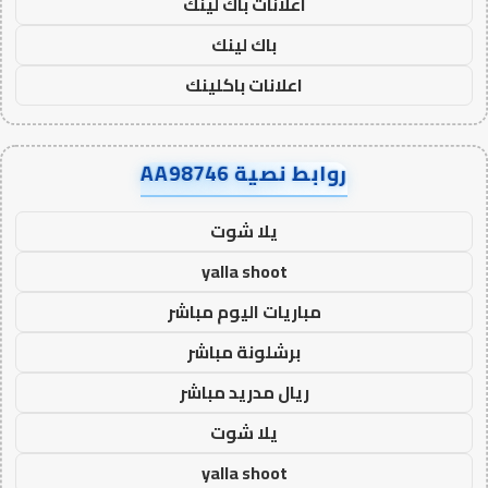
اعلانات باك لينك
باك لينك
اعلانات باكلينك
روابط نصية AA98746
يلا شوت
yalla shoot
مباريات اليوم مباشر
برشلونة مباشر
ريال مدريد مباشر
يلا شوت
yalla shoot