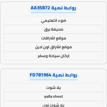
روابط نصية AA35872
ضوء التعليمي
صحيفة برق
موقع اشراقات
موقع اشراق اون لاين
اركان سياحة وسفر
روابط نصية FD781964
يلا شوت
yalla shoot
يلا شوت زون