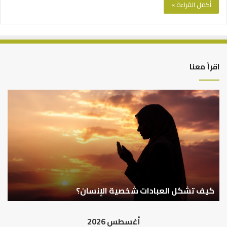
أكمل القراءة »
اقرأ معنا
كيف
أه
تشكل
أسب
العبادات
عد
شخصية
است
الإنسان؟
الد
كيف تشكل العبادات شخصية الإنسان؟
أ
أغسطس 2026