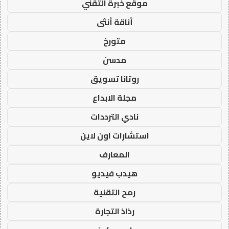
موقع خبرة التقني
أناقة أنثى
متورخ
مدسن
روتانا تسويق
مجلة الابداع
نادي الترددات
استشارات اون لاين
المعارف
هيدب فيديو
رمح التقنية
رذاذ التجارة