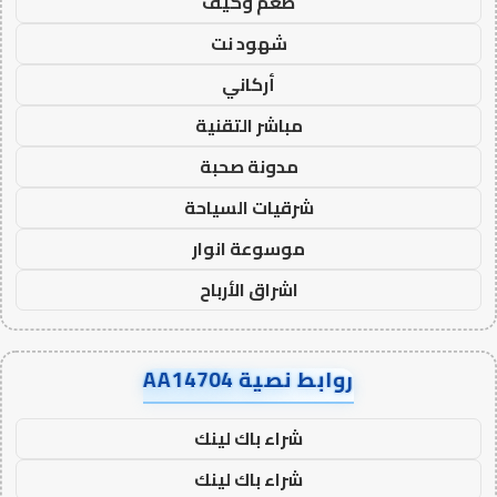
طعم وكيف
شهود نت
أركاني
مباشر التقنية
مدونة صحبة
شرقيات السياحة
موسوعة انوار
اشراق الأرباح
روابط نصية AA14704
شراء باك لينك
شراء باك لينك