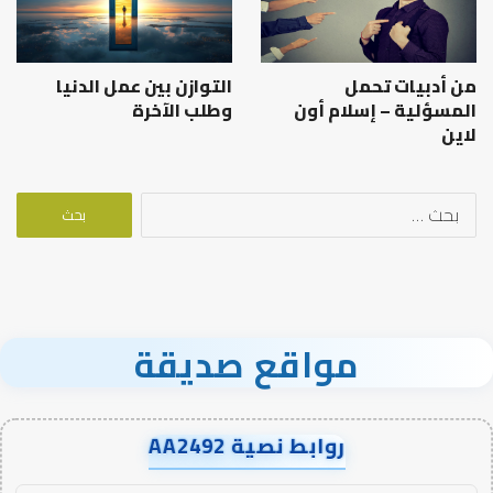
من أدبيات تحمل
التوازن بين عمل الدنيا
المسؤلية – إسلام أون
وطلب الآخرة
لاين
البحث
عن:
مواقع صديقة
روابط نصية AA2492