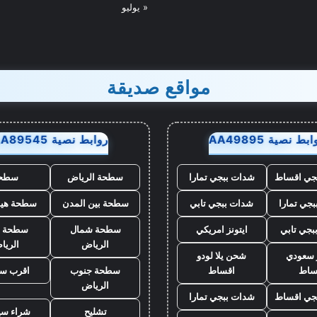
« يوليو
مواقع صديقة
بط نصية AA49895
روابط نصية AA89545
جي اقساط
شدات ببجي تمارا
سطحة الرياض
سطح
جي تمارا
شدات ببجي تابي
سطحة بين المدن
سطحة هيد
بجي تابي
ايتونز امريكي
سطحة شمال
سطحة 
الرياض
الريا
ز سعودي
شحن يلا لودو
ساط
اقساط
سطحة جنوب
اقرب س
الرياض
جي اقساط
شدات ببجي تمارا
تشليح
شراء سي