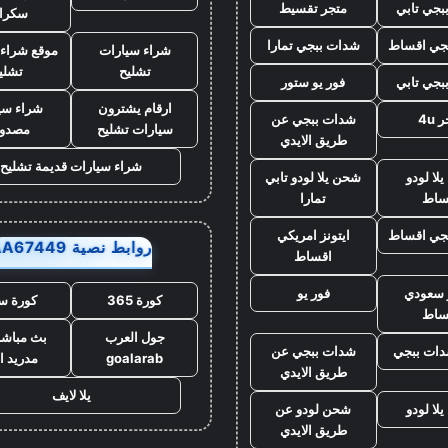
بجي تابي
متجر تقسيط
سكرا
جي اقساط
شدات ببجي تمارا
شراء سيارات
موقع شراء 
تشليح
تشلي
بجي تابي
فور يو ستور
ارقام يشترون
شراء سي
 4u
شدات ببجي عن
سيارات تشليح
مصدو
طريق الايدي
شراء سيارات قديمة تشليح
لا لودو
شحن يلا لودو تابي
ساط
تمارا
جي اقساط
ايتونز امريكي
روابط نصية AA67449
اقساط
ز سعودي
فور يو
كورة 365
كورة س
ساط
جول العرب
بث مباشر
ات ببجي
شدات ببجي عن
goalarab
مدريد ا
طريق الايدي
يلا لايف
لا لودو
شحن لودو عن
طريق الايدي