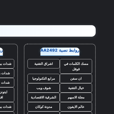
روابط نصية AA2492
روا
مسك الكلمات في
اشراق التقنية
شدات بب
قوقل
شدات بب
ان سفن
مرابع التكنولوجيا
شدات ب
خيال التقنية
شوف ويب
ايتون
مجلة الاسهم
الشرقية الاقتصادية
اق
عالم الايفون
مدونة كوكان
شدات بب