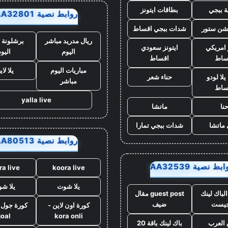
ة ببجي
بطاقات ايتونز
روابط نصية AA32801
يشن ستور
شدات ببجي اقساط
ريال مدريد مباشر
برشلونة 
 امريكي
ايتونز سعودي
اليوم
اليو
ساط
اقساط
مباريات اليوم
يلا لا
لا لودو
حناء شعر
مباشر
ساط
yalla live
نا
ماتشا
ماتشا
شدات ببجي تمارا
روابط نصية AA80513
بط نصية AA32539
ra live
koora live
يلا شوت
يلا ش
لباك لينك
guest post مقال
جيست
ضيف
كورة اون لاين -
goal
kora onli
العرب
باك لينك باقة 20