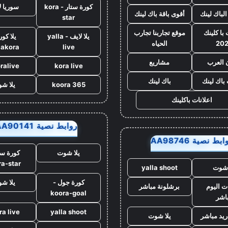
كورة ستار - kora
سوريا ل
الباك لينك
أقوى باقة باك لينك
star
با كلينك
موقع تجاربنا تجارب
يلا لايف - yalla
يلا كور
20
الحياه
lakora
live
 العرب
مشاريع
ralive
kora live
 باك لينك
باك لينك
koora 365
يلا ش
اعلانات باكلينك
روابط نصية AA90141
بط نصية AA98746
يلا شوت
كورة ست
ra-star
 شوت
yalla shoot
كورة جول -
يلا ش
ت اليوم
برشلونة مباشر
koora-goal
اشر
ra live
yalla shoot
ريد مباشر
يلا شوت