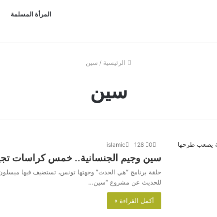
المرأة المسلمة
الرئيسية
/
سين
سين
islamic
128
0
سين وجيم الجنسانية.. خمس كراسات تج
حلقة برنامج “هي الحدث” وجهتها تونس، تستضيف فيها ميسلون 
للحديث عن مشروع “سين…
أكمل القراءة »