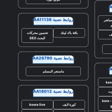
روابط نصية AA11138
مباشر
م
باقة باك لينك
تحسين محركات
يف
البحث SEO
روابط نصية AA26790
ماسنجر المسلم
koo
روابط نصية AA18012
وت
كورة جول - kora
كورة لايف
koora live