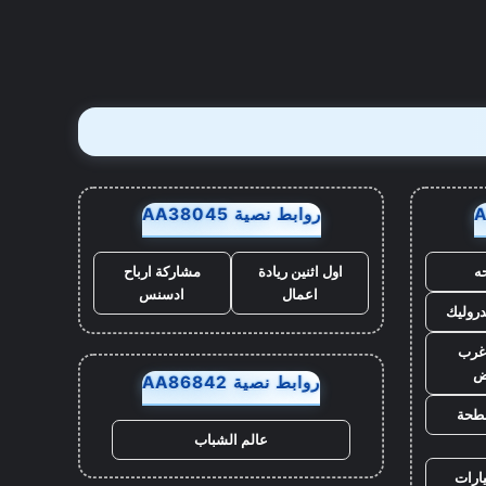
روابط نصية AA38045
ه
اول اثنين ريادة
مشاركة ارباح
اعمال
ادسنس
روليك
غرب
ض
روابط نصية AA86842
طحة
عالم الشباب
ارات