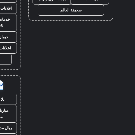
اعلانات 
صحيفة العالم
خدمات 
26
ديوان
اعلانات
روا
يلا
مباريا
مب
ريال مد