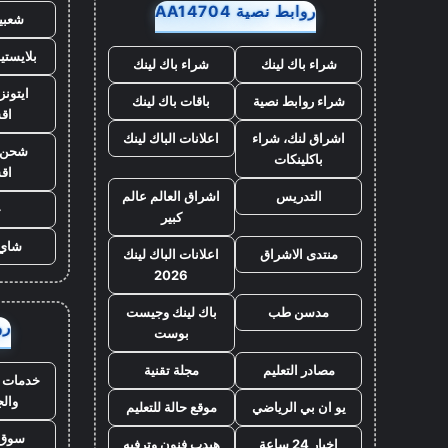
روابط نصية AA14704
شعبي
بلايست
شراء باك لينك
شراء باك لينك
ايتونز
شراء روابط نصية
باقات باك لينك
اق
اشراق لنك، شراء
اعلانات الباك لينك
شحن ي
باكلينكات
اق
التدريس
اشراق العالم عالم
ح
كبير
شاي 
منتدى الاشراق
اعلانات الباك لينك
2026
مدسن طب
باك لينك وجيست
روا
بوست
مصادر التعليم
مجلة تقنية
خدمات ا
وال
يو ان بي الرياضي
موقع حالة للتعليم
سوق 
اخبار 24 ساعة
هيدب فنون وترفيه