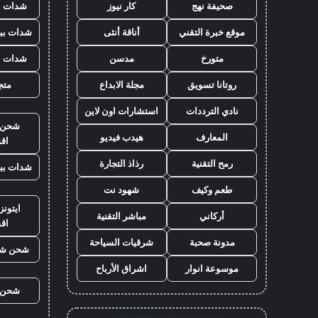
صحيفة نهج
كار نيوز
شدات ب
موقع خبرة التقني
أناقة أنثى
شدات بب
متورخ
مدسن
شدات ب
روتانا تسويق
مجلة الابداع
متجر
نادي الترددات
استشارات اون لاين
شحن ي
المعارف
هيدب فيديو
اق
رمح التقنية
رذاذ التجارة
شدات بب
طعم وكيف
شهود نت
ايتون
أركاني
مباشر التقنية
اق
مدونة صحبة
شرقيات السياحة
شحن شد
موسوعة انوار
اشراق الأرباح
شحن ي