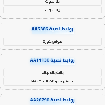
يلا شوت
يلا شوت
روابط نصية AA5386
موقع كورة
روابط نصية AA11138
باقة باك لينك
تحسين محركات البحث SEO
روابط نصية AA26790