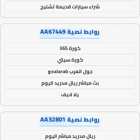
شراء سيارات قديمة تشليح
روابط نصية AA67449
كورة 365
كورة سيتي
جول العرب goalarab
بث مباشر ريال مدريد اليوم
يلا لايف
روابط نصية AA32801
ريال مدريد مباشر اليوم