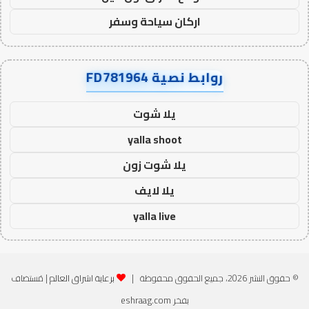
اركان سياحة وسفر
روابط نصية FD781964
يلا شوت
yalla shoot
يلا شوت زون
يلا لايف
yalla live
© حقوق النشر 2026، جميع الحقوق محفوظة |
برعاية اشراق العالم
| مُستضاف
بفخر
eshraag.com