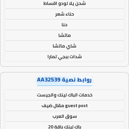
شحن يلا لودو اقساط
حناء شعر
حنا
ماتشا
شاي ماتشا
شدات ببجي تمارا
روابط نصية AA32539
خدمات الباك لينك والجيست
guest post مقال ضيف
سوق العرب
باك لينك باقة 20