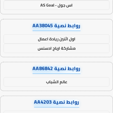
اس جول - AS Goal
روابط نصية AA38045
اول اثنين ريادة اعمال
مشاركة ارباح ادسنس
روابط نصية AA86842
عالم الشباب
روابط نصية AA4203