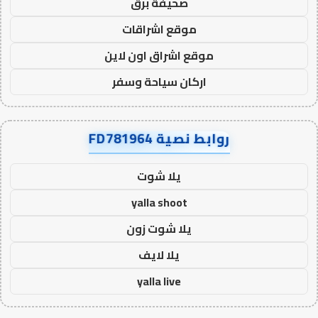
صحيفة برق
موقع اشراقات
موقع اشراق اون لاين
اركان سياحة وسفر
روابط نصية FD781964
يلا شوت
yalla shoot
يلا شوت زون
يلا لايف
yalla live