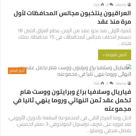
145
0
islamic
العراقيون ينتخبون مجالس المحافظات لأول
مرة منذ عقد
للمرة الأولى منذ نحو عقد من الزمن، ينظم العراق الاثنين 18
ديسمبر انتخابات مجالس المحافظات في 15 محافظة. تملك
هذه…
أكمل القراءة »
أخبار العالم
146
0
islamic
فياريال وسلافيا براغ وبرايتون ووست هام
تكمل عقد ثمن النهائي وروما ينهي ثانيا في
مجموعته
احتل روما المركز الثاني في المجموعة السابعة بالدوري الأوروبي،
بعد فوزه على شريف تيراسبول المولدوفي 3-صفر الخميس،
بفضل هدفي روميلو…