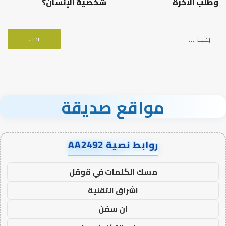
وطلب الآخرة
شخصية الإنسان؟
البحث
عن:
مواقع صديقة
روابط نصية AA2492
مسك الكلمات في قوقل
اشراق التقنية
ان سفن