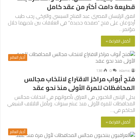
قطيعة دامت أكثر من عقد كامل
اتفق الرئيسان المصري عبد الفتاح السيسي والتركي رجب طيب
أردوغان على فتح “صفحة جديدة” في العلاقات بين بلديهما خلال
مؤتمر…
أكمل القراءة »
أخبار العالم
138
0
islamic
فتح أبواب مراكز الاقتراع لانتخاب مجالس
المحافظات للمرة الأولى منذ نحو عقد
يدلي الإثنين الناخبون في العراق بأصواتهم في انتخابات مجالس
المحافظات للمرة الأولى منذ عشر سنوات. ويأمل الائتلاف الشيعي
الحاكم في…
أكمل القراءة »
أخبار العالم