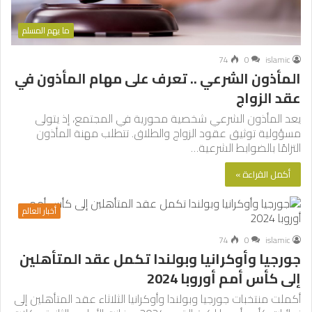
ما يهم المسلم
74
0
islamic
المأذون الشرعي .. تعرف على مهام المأذون في
عقد الزواج
يعد المأذون الشرعي شخصية محورية في المجتمع، إذ يتولى
مسؤولية توثيق عقود الزواج والطلاق. تتطلب مهنة المأذون
التزامًا بالضوابط الشرعية…
أكمل القراءة »
أخبار العالم
74
0
islamic
جورجيا وأوكرانيا وبولندا تكمل عقد المتأهلين
إلى كأس أمم أوروبا 2024
أكملت منتخبات جورجيا وبولندا وأوكرانيا الثلاثاء عقد المتأهلين إلى