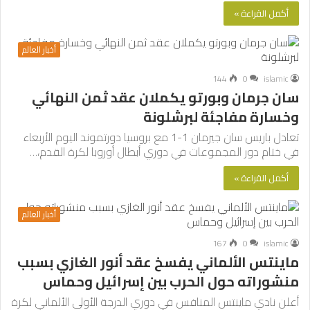
أكمل القراءة »
أخبار العالم
144
0
islamic
سان جرمان وبورتو يكملان عقد ثمن النهائي
وخسارة مفاجئة لبرشلونة
تعادل باريس سان جيرمان 1-1 مع بروسيا دورتموند اليوم الأربعاء
في ختام دور المجموعات في دوري أبطال أوروبا لكرة القدم،…
أكمل القراءة »
أخبار العالم
167
0
islamic
ماينتس الألماني يفسخ عقد أنور الغازي بسبب
منشوراته حول الحرب بين إسرائيل وحماس
أعلن نادي ماينتس المنافس في دوري الدرجة الأولى الألماني لكرة