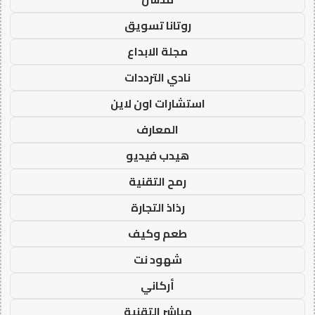
روتانا تسويق
مجلة الابداع
نادي الترددات
استشارات اون لاين
المعارف
هيدب فيديو
رمح التقنية
رذاذ التجارة
طعم وكيف
شهود نت
أركاني
مباشر التقنية