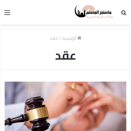
بحث
الق
عن
الرئيسية
/
عقد
عقد