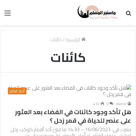
بحث
الق
عن
الرئيسية
/
كائنات
كائنات
أخبار العالم
432
0
islamic
هل تأكد وجود كائنات في الفضاء بعد العثور
على عنصر للحياة في قمر زحل ؟
نشرت في: 16/06/2023 – 14:33 ما فتئ أحد أقمار كوكب زحل
يُدهش علماء الفلك. إذ أُعلن الأربعاء 14 يونيو/حزيران عن…