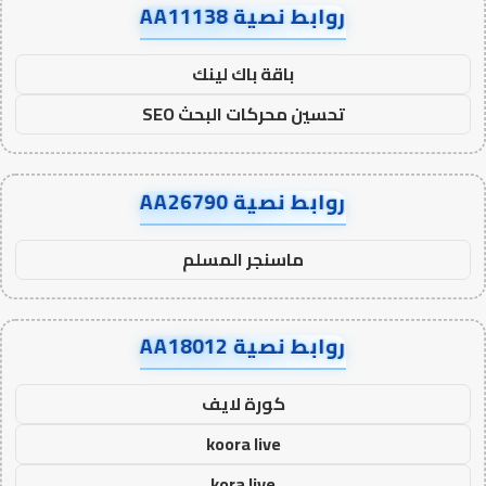
روابط نصية AA11138
باقة باك لينك
تحسين محركات البحث SEO
روابط نصية AA26790
ماسنجر المسلم
روابط نصية AA18012
كورة لايف
koora live
kora live