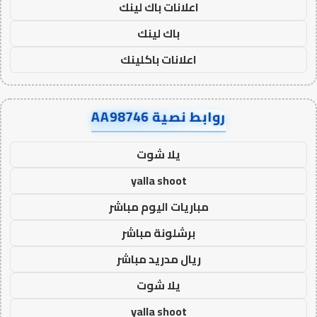
اعلانات باك لينك
باك لينك
اعلانات باكلينك
روابط نصية AA98746
يلا شوت
yalla shoot
مباريات اليوم مباشر
برشلونة مباشر
ريال مدريد مباشر
يلا شوت
yalla shoot