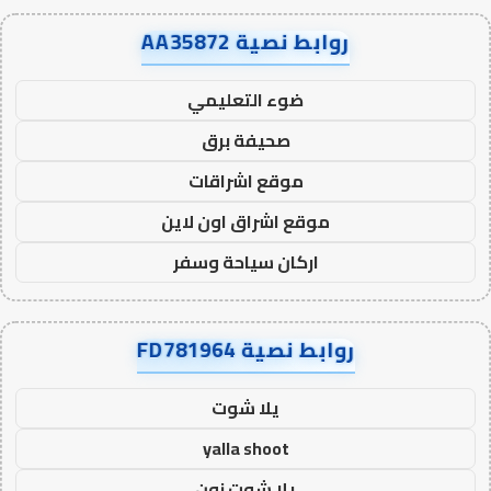
روابط نصية AA35872
ضوء التعليمي
صحيفة برق
موقع اشراقات
موقع اشراق اون لاين
اركان سياحة وسفر
روابط نصية FD781964
يلا شوت
yalla shoot
يلا شوت زون