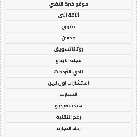
موقع خبرة التقني
أناقة أنثى
متورخ
مدسن
روتانا تسويق
مجلة الابداع
نادي الترددات
استشارات اون لاين
المعارف
هيدب فيديو
رمح التقنية
رذاذ التجارة