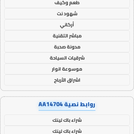
طعم وكيف
شهود نت
أركاني
مباشر التقنية
مدونة صحبة
شرقيات السياحة
موسوعة انوار
اشراق الأرباح
روابط نصية AA14704
شراء باك لينك
شراء باك لينك