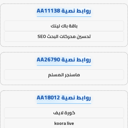
روابط نصية AA11138
باقة باك لينك
تحسين محركات البحث SEO
روابط نصية AA26790
ماسنجر المسلم
روابط نصية AA18012
كورة لايف
koora live