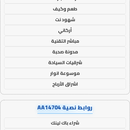
طعم وكيف
شهود نت
أركاني
مباشر التقنية
مدونة صحبة
شرقيات السياحة
موسوعة انوار
اشراق الأرباح
روابط نصية AA14704
شراء باك لينك