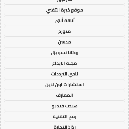
موقع خبرة التقني
أناقة أنثى
متورخ
مدسن
روتانا تسويق
مجلة الابداع
نادي الترددات
استشارات اون لاين
المعارف
هيدب فيديو
رمح التقنية
رذاذ التجارة