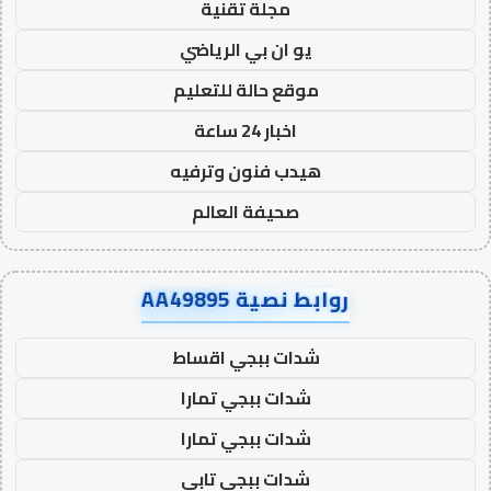
مجلة تقنية
يو ان بي الرياضي
موقع حالة للتعليم
اخبار 24 ساعة
هيدب فنون وترفيه
صحيفة العالم
روابط نصية AA49895
شدات ببجي اقساط
شدات ببجي تمارا
شدات ببجي تمارا
شدات ببجي تابي