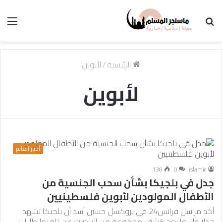
بحث
الق
عن
الرئيسية
/
لأبوين
لأبوين
أخبار العالم
138
0
islamic
جدل في بلجيكا بشأن سحب الجنسية من
الأطفال المولودين لأبوين فلسطينيين
أكد مراسل فرانس24 في بروكسل حسين أسد أن بلجيكا تشهد
جدلا واسعا بعد كشف مجموعة من البلديات عن تلقيها طلبات…