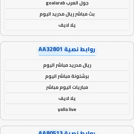
جول العرب goalarab
بث مباشر ريال مدريد اليوم
يلا لايف
روابط نصية AA32801
ريال مدريد مباشر اليوم
برشلونة مباشر اليوم
مباريات اليوم مباشر
يلا لايف
yalla live
روابط نصية AA80513