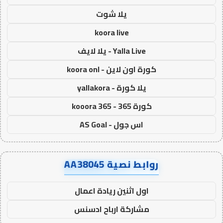
يلا شوت
koora live
Yalla Live - يلا لايف
كورة اون لاين - koora onl
يلا كورة - yallakora
كورة 365 - kooora 365
اس جول - AS Goal
روابط نصية AA38045
اول اثنين ريادة اعمال
مشاركة ارباح ادسنس