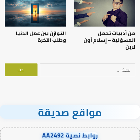
من أدبيات تحمل
التوازن بين عمل الدنيا
المسؤلية – إسلام أون
وطلب الآخرة
لاين
البحث
عن:
مواقع صديقة
روابط نصية AA2492