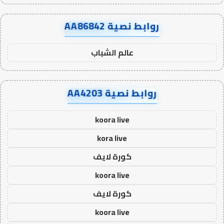
روابط نصية AA86842
عالم الشباب
روابط نصية AA4203
koora live
kora live
كورة لايف
koora live
كورة لايف
koora live