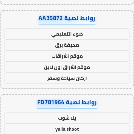
روابط نصية AA35872
ضوء التعليمي
صحيفة برق
موقع اشراقات
موقع اشراق اون لاين
اركان سياحة وسفر
روابط نصية FD781964
يلا شوت
yalla shoot