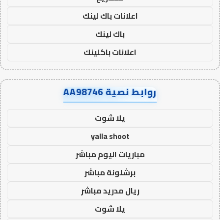
اعلانات باك لينك
باك لينك
اعلانات باكلينك
روابط نصية AA98746
يلا شوت
yalla shoot
مباريات اليوم مباشر
برشلونة مباشر
ريال مدريد مباشر
يلا شوت