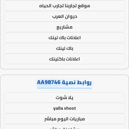
موقع تجاربنا تجارب الحياه
ديوان العرب
مشاريع
اعلانات باك لينك
باك لينك
اعلانات باكلينك
روابط نصية AA98746
يلا شوت
yalla shoot
مباريات اليوم مباشر