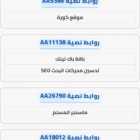
روابط نصية AA5386
موقع كورة
روابط نصية AA11138
باقة باك لينك
تحسين محركات البحث SEO
روابط نصية AA26790
ماسنجر المسلم
روابط نصية AA18012