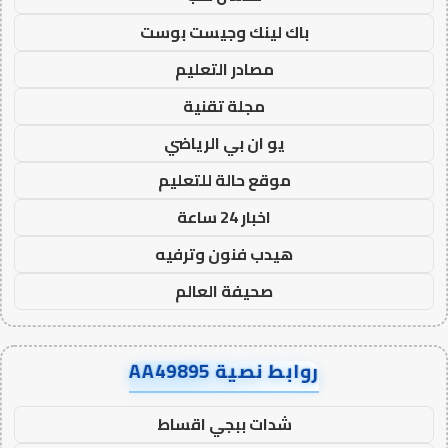
باك لينك وجيست بوست
مصادر التعليم
مجلة تقنية
يو ان بي الرياضي
موقع حالة للتعليم
اخبار 24 ساعة
هيدب فنون وترفيه
صحيفة العالم
روابط نصية AA49895
شدات ببجي اقساط