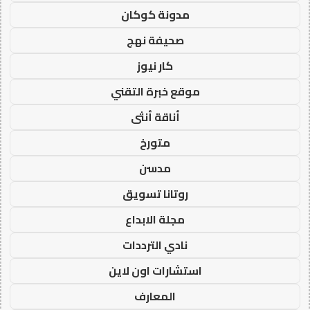
مدونة كوكان
صحيفة نهج
كار نيوز
موقع خبرة التقني
أناقة أنثى
متورخ
مدسن
روتانا تسويق
مجلة الابداع
نادي الترددات
استشارات اون لاين
المعارف