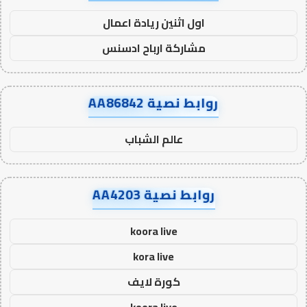
اول اثنين ريادة اعمال
مشاركة ارباح ادسنس
روابط نصية AA86842
عالم الشباب
روابط نصية AA4203
koora live
kora live
كورة لايف
koora live