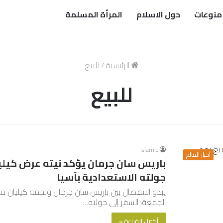
منوعات
حول الاسلام
المرأة المسلمة
الرئيسية
/
للبيع
للبيع
islamic
أخبار العالم
باريس سان جرمان يؤكد نيته عرض كيليا
جولته الاستعدادية بآسيا
يبدو الانفصال بين باريس سان جرمان ونجمه كيليان مب
الجمعة، السفر إلى جولته…
أكمل القراءة »