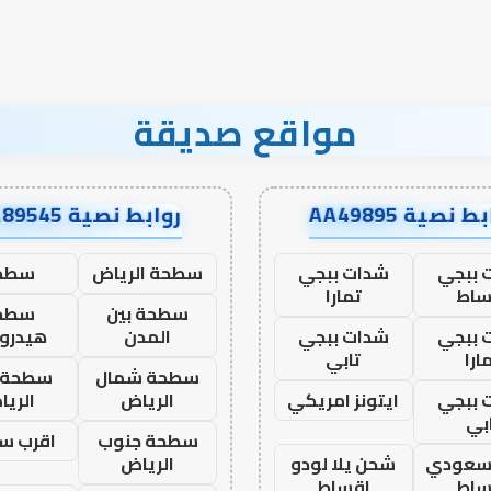
مواقع صديقة
ط نصية AA49895
روابط نصية AA89545
 ببجي
شدات ببجي
سطحة الرياض
سطح
ساط
تمارا
سطحة بين
سطح
 ببجي
شدات ببجي
المدن
هيدرو
ارا
تابي
سطحة شمال
سطحة 
 ببجي
ايتونز امريكي
الرياض
الري
بي
سطحة جنوب
اقرب س
 سعودي
شحن يلا لودو
الرياض
ساط
اقساط