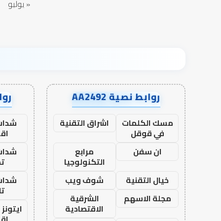
« يوليو
روابط نصية AA2492
رواب
مسك الكلمات
اشراق التقنية
شدات
في قوقل
اق
ان سفن
مرابع
شدات
التكنولوجيا
تم
خيال التقنية
شوف ويب
شدات
تا
مجلة الاسهم
الشرقية
الاقتصادية
ايتونز
اق