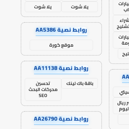
ارات
يلا شوت
يلا شوت
ب
راء
تشليح
روابط نصية AA5386
ارات
مة
موقع كورة
يح
روابط نصية AA11138
باقة باك لينك
تحسين
محركات البحث
يتي
SEO
 ريال
ليوم
روابط نصية AA26790