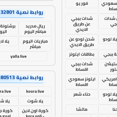
 سعودي
فور يو
ساط
روابط نصية AA32801
شدات
شدات ببجي
جي
عن طريق
ريال مدريد
برشلونة 
الايدي
مباشر اليوم
اليو
ا لودو
شحن لودو عن
مباريات اليوم
يلا لا
طريق الايدي
مباشر
 ببجي
بطاقات ايتونز
yalla live
ستيشن
شدات ببجي
ور
اقساط
روابط نصية AA80513
 امريكي
ايتونز سعودي
ساط
اقساط
ra live
koora live
ا لودو
حناء شعر
ساط
يلا شوت
يلا ش
نا
ماتشا
كورة اون لاين
كورة ج
a goal
- kora onli