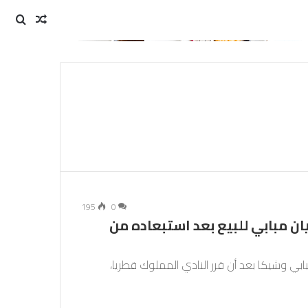
مقال
بحث
عن
عشوائي
195
0
ن مبابي للبيع بعد استبعاده من
ابي وشيكا بعد أن قرر النادي المملوك قطريا،