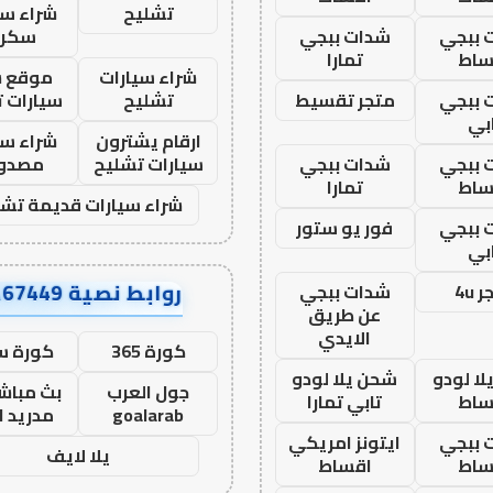
تشليح
شراء سي
 ببجي
شدات ببجي
سكرا
ساط
تمارا
شراء سيارات
موقع ش
 ببجي
متجر تقسيط
تشليح
سيارات 
بي
ارقام يشترون
شراء سي
 ببجي
شدات ببجي
سيارات تشليح
مصدو
ساط
تمارا
شراء سيارات قديمة تشل
 ببجي
فور يو ستور
بي
روابط نصية AA67449
 4u
شدات ببجي
عن طريق
الايدي
كورة 365
كورة س
ا لودو
شحن يلا لودو
جول العرب
بث مباشر
ساط
تابي تمارا
goalarab
مدريد ا
 ببجي
ايتونز امريكي
يلا لايف
ساط
اقساط