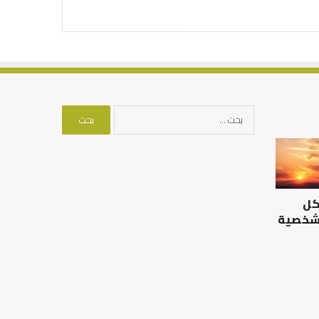
البحث
عن:
الرصيد
التوازن
التربوي
بين
والطفولة
عمل
المبكرة
الدنيا
كل
..
وطلب
كيف
الآخرة
 شخصية
نترجم
الرصيد التربوي والطفولة
خبرات
المبكرة .. كيف نترجم خبرات ما
التوازن بين عمل الدن
ما
قبل المدرسة إلى نجاح؟
الآخرة
قبل
المدرسة
إلى