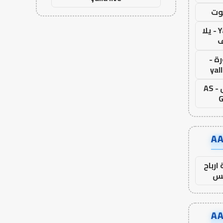
وت
Yalla Live - يلا
ف
ة -
yal
اس جول - AS
G
ارباح
س