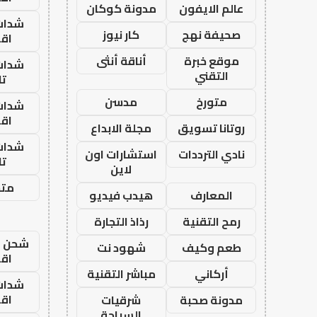
عالم الايفون
مدونة كوكان
شدات
صحيفة نهج
كار نيوز
اق
موقع خبرة
أناقة أنثى
شدات
التقني
تا
متورخ
مدسن
شدات
اق
روتانا تسويق
مجلة الابداع
شدات
نادي الترددات
استشارات اون
تا
لاين
متجر
المعارف
هيدب فيديو
رمح التقنية
رذاذ التجارة
شحن يل
طعم وكيف
شهود نت
اق
أركاني
مباشر التقنية
شدات
اق
مدونة صحبة
شرقيات
السياحة