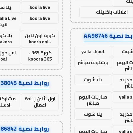
نك
koora live
يلا ش
اعلانات باكلينك
koora live
لاي
ط نصية AA98746
كورة اون لاين
يلا كور
lakora
- koora onl
 شوت
yalla shoot
كورة 365 -
oal
kooora 365
ت اليوم
برشلونة مباشر
اشر
مدريد
يلا شوت
روابط نصية AA38045
اشر
yalla 
مباريات اليوم
اول اثنين ريادة
مشاركة 
مباشر
اعمال
ادسن
مدريد
يلا شوت
اشر
روابط نصية AA86842
yalla 
مباريات اليوم