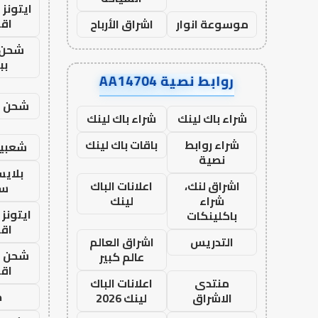
ايتونز
اق
موسوعة انوار
اشراق الأرباح
شحن 
بب
روابط نصية AA14704
شحن يل
شراء باك لينك
شراء باك لينك
شراء روابط
باقات باك لينك
شعبية
نصية
بلاي
اشراق لنك،
اعلانات الباك
ست
شراء
لينك
ايتونز
باكلينكات
اق
التدريس
اشراق العالم
شحن يل
عالم كبير
اق
منتدى
اعلانات الباك
ح
الاشراق
لينك 2026