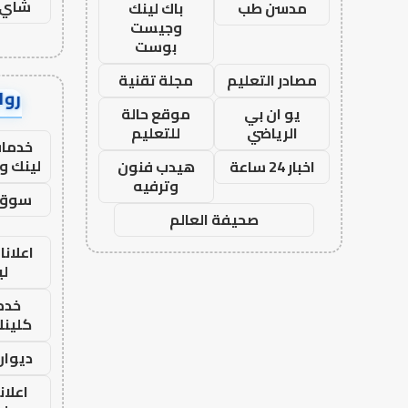
شاي 
مدسن طب
باك لينك
وجيست
بوست
مصادر التعليم
مجلة تقنية
رواب
يو ان بي
موقع حالة
الرياضي
للتعليم
خدمات
لينك و
اخبار 24 ساعة
هيدب فنون
وترفيه
سوق 
صحيفة العالم
اعلانا
لي
خدما
كلينك 26
ديوان
اعلان