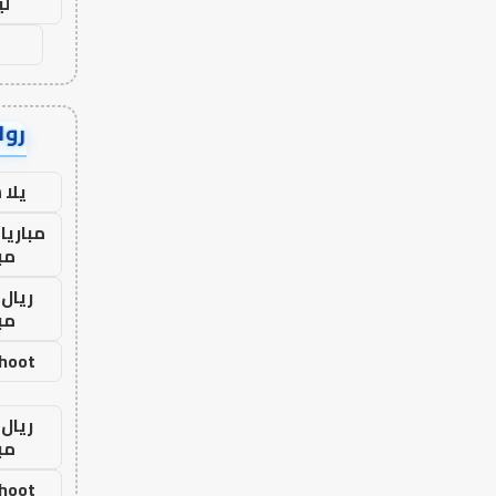
لي
رواب
يلا
مباريا
مب
ريال 
مب
shoot
ريال 
مب
shoot