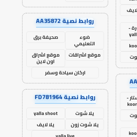
لايف
روابط نصية AA35872
ة -
yal
ضوء
صحيفة برق
التعليمي
koo
موقع اشراقات
موقع اشراق
وت
اون لاين
اركان سياحة وسفر
روابط نصية FD781964
ار -
koor
يلا شوت
yalla shoot
وت
يلا شوت زون
يلا لايف
koo
yalla live