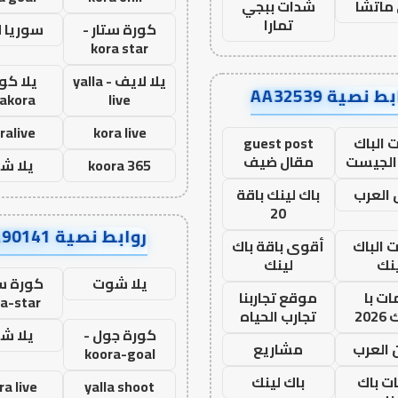
ماتشا
شدات ببجي
تمارا
كورة ستار -
سوريا 
kora star
يلا لايف - yalla
يلا كور
ط نصية AA32539
lakora
live
ralive
kora live
 الباك
guest post
الجيست
مقال ضيف
koora 365
يلا ش
العرب
باك لينك باقة
20
روابط نصية AA90141
ت الباك
أقوى باقة باك
نك
لينك
يلا شوت
كورة ست
ت با
موقع تجاربنا
a-star
20
تجارب الحياه
كورة جول -
يلا ش
 العرب
مشاريع
koora-goal
ات باك
باك لينك
ra live
yalla shoot