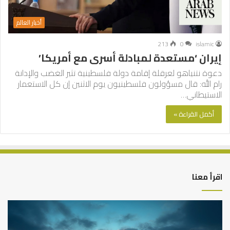
أخبار العالم
213
0
islamic
إيران ‘مستعدة لمبادلة أسرى مع أمريكا’
دعوة نتنياهو لعرقلة إقامة دولة فلسطينية تثير الغضب والإدانة
رام الله: قال مسؤولون فلسطينيون يوم الاثنين إن كل الاستعمار
الاستيطاني…
أكمل القراءة »
اقرأ معنا
التوازن
كي
بين
تش
عمل
الع