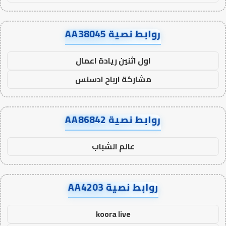
روابط نصية AA38045
اول اثنين ريادة اعمال
مشاركة ارباح ادسنس
روابط نصية AA86842
عالم الشباب
روابط نصية AA4203
koora live