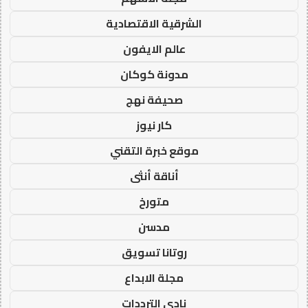
الشرقية الاقتصادية
عالم الايفون
مدونة كوكان
صحيفة نهج
كار نيوز
موقع خبرة التقني
أناقة أنثى
متورخ
مدسن
روتانا تسويق
مجلة الابداع
نادي الترددات