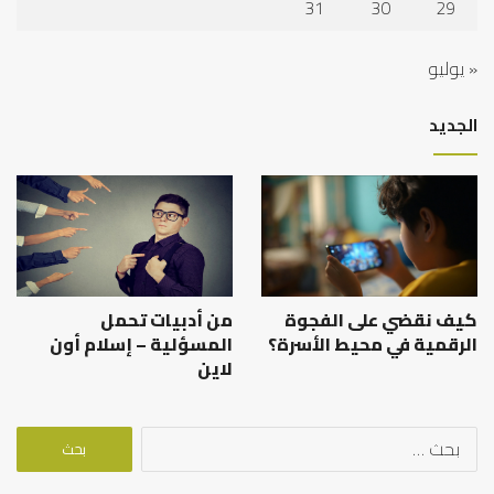
31
30
29
« يوليو
الجديد
كيف نقضي على الفجوة
من أدبيات تحمل
الرقمية في محيط الأسرة؟
المسؤلية – إسلام أون
لاين
البحث
عن: