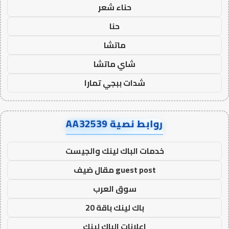
حناء شعر
حنا
ماتشا
شاي ماتشا
شدات ببجي تمارا
روابط نصية AA32539
خدمات الباك لينك والجيست
guest post مقال ضيف
سوق العرب
باك لينك باقة 20
اعلانات الباك لينك