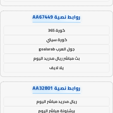
روابط نصية AA67449
كورة 365
كورة سيتي
جول العرب goalarab
بث مباشر ريال مدريد اليوم
يلا لايف
روابط نصية AA32801
ريال مدريد مباشر اليوم
برشلونة مباشر اليوم