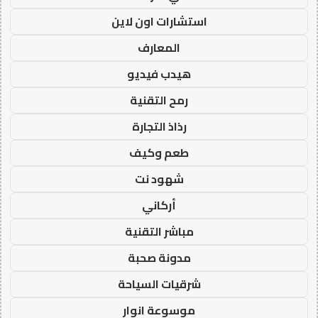
استشارات اون لاين
المعارف
هيدب فيديو
رمح التقنية
رذاذ التجارة
طعم وكيف
شهود نت
أركاني
مباشر التقنية
مدونة صحبة
شرقيات السياحة
موسوعة انوار