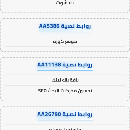
يلا شوت
روابط نصية AA5386
موقع كورة
روابط نصية AA11138
باقة باك لينك
تحسين محركات البحث SEO
روابط نصية AA26790
ماسنجر المسلم