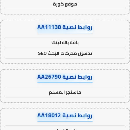
موقع كورة
روابط نصية AA11138
باقة باك لينك
تحسين محركات البحث SEO
روابط نصية AA26790
ماسنجر المسلم
روابط نصية AA18012