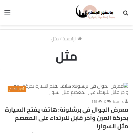
بحث
الق
عن
الرئيسية
/
مثل
مثل
أخبار العالم
118
0
islamic
معرض الجوال في برشلونة: هاتف يفتح السيارة
بحركة العين وآخر قابل للارتداء على المعصم
مثل السوار!