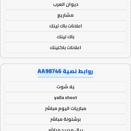
ديوان العرب
مشاريع
اعلانات باك لينك
باك لينك
اعلانات باكلينك
روابط نصية AA98746
يلا شوت
yalla shoot
مباريات اليوم مباشر
برشلونة مباشر
ريال مدريد مباشر