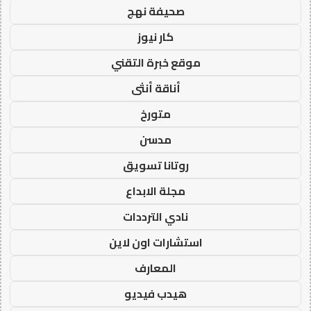
صحيفة نهج
كار نيوز
موقع خبرة التقني
أناقة أنثى
متورخ
مدسن
روتانا تسويق
مجلة الابداع
نادي الترددات
استشارات اون لاين
المعارف
هيدب فيديو