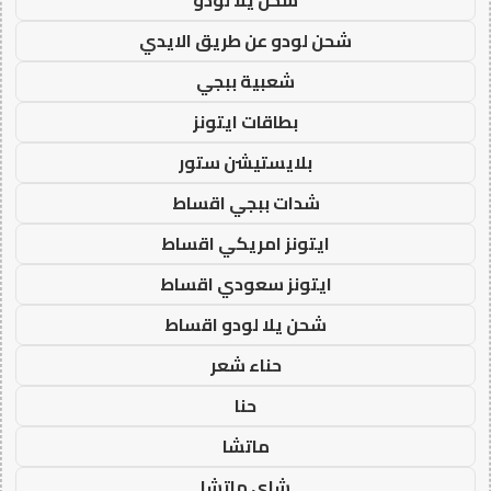
شحن لودو عن طريق الايدي
شعبية ببجي
بطاقات ايتونز
بلايستيشن ستور
شدات ببجي اقساط
ايتونز امريكي اقساط
ايتونز سعودي اقساط
شحن يلا لودو اقساط
حناء شعر
حنا
ماتشا
شاي ماتشا