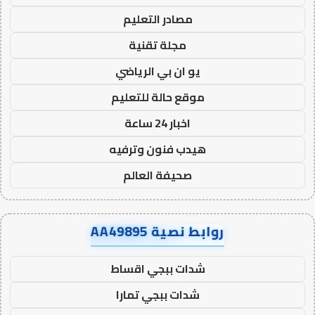
مصادر التعليم
مجلة تقنية
يو ان بي الرياضي
موقع حالة للتعليم
اخبار 24 ساعة
هيدب فنون وترفيه
صحيفة العالم
روابط نصية AA49895
شدات ببجي اقساط
شدات ببجي تمارا