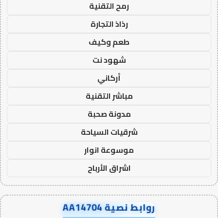
رمح التقنية
رذاذ التجارة
طعم وكيف
شهود نت
أركاني
مباشر التقنية
مدونة صحبة
شرقيات السياحة
موسوعة انوار
اشراق الأرباح
روابط نصية AA14704