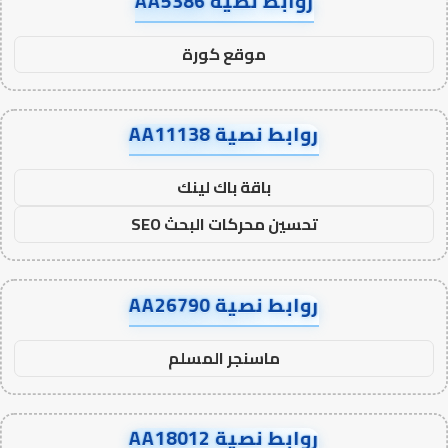
روابط نصية AA5386
موقع كورة
روابط نصية AA11138
باقة باك لينك
تحسين محركات البحث SEO
روابط نصية AA26790
ماسنجر المسلم
روابط نصية AA18012