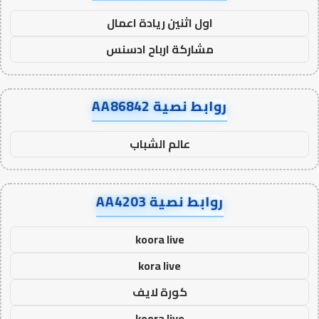
اول اثنين ريادة اعمال
مشاركة ارباح ادسنس
روابط نصية AA86842
عالم الشباب
روابط نصية AA4203
koora live
kora live
كورة لايف
koora live