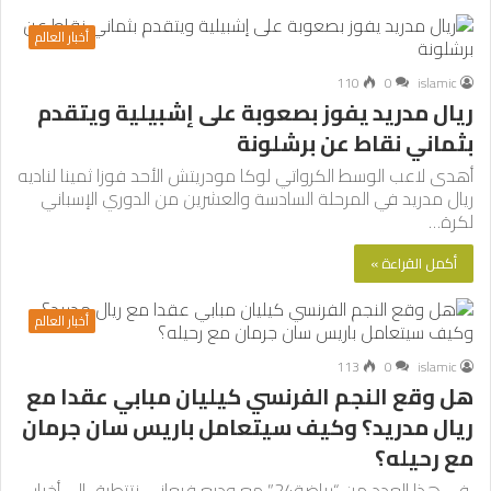
أخبار العالم
110
0
islamic
ريال مدريد يفوز بصعوبة على إشبيلية ويتقدم
بثماني نقاط عن برشلونة
أهدى لاعب الوسط الكرواتي لوكا مودريتش الأحد فوزا ثمينا لناديه
ريال مدريد في المرحلة السادسة والعشرين من الدوري الإسباني
لكرة…
أكمل القراءة »
أخبار العالم
113
0
islamic
هل وقع النجم الفرنسي كيليان مبابي عقدا مع
ريال مدريد؟ وكيف سيتعامل باريس سان جرمان
مع رحيله؟
في هذا العدد من “رياضة24” مع وديع فيعاني نتتطرق إلى أخبار