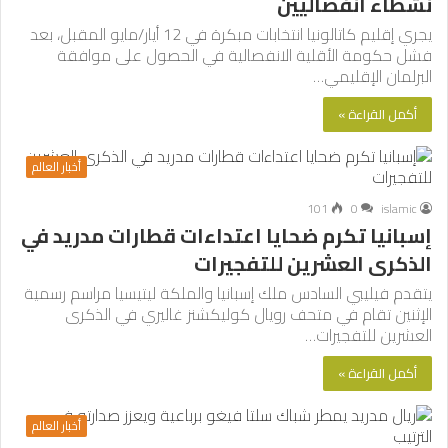
نشطاء انفصاليين
يجري إقليم كاتالونيا انتخابات مبكرة في 12 أيار/مايو المقبل، بعد
فشل حكومة الأقلية الانفصالية في الحصول على موافقة
البرلمان الإقليمي…
أكمل القراءة »
أخبار العالم
101
0
islamic
إسبانيا تكرم ضحايا اعتداءات قطارات مدريد في
الذكرى العشرين للتفجيرات
يتقدم فيليبي السادس ملك إسبانيا والملكة ليتيسيا مراسم رسمية
الإثنين تقام في متحف رويال كوليكشنز غاليري في الذكرى
العشرين للتفجيرات…
أكمل القراءة »
أخبار العالم