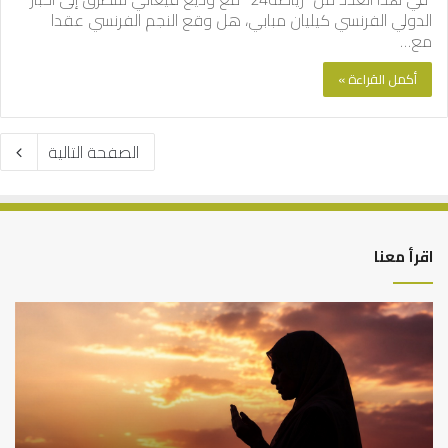
الدولي الفرنسي كيليان مبابي، هل وقع النجم الفرنسي عقدا
مع…
أكمل القراءة »
الصفحة التالية
اقرأ معنا
كيف
أه
تشكل
أسب
العبادات
عد
شخصية
است
الإنسان؟
الد