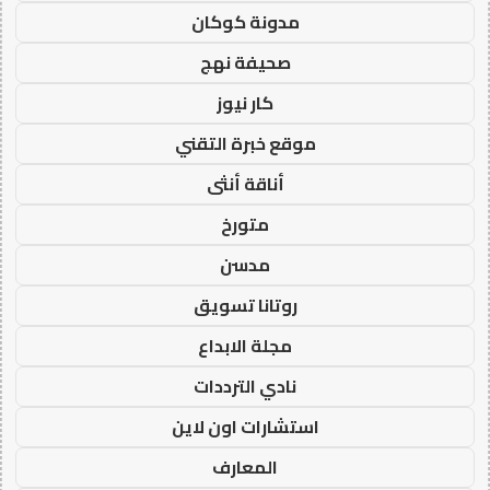
مدونة كوكان
صحيفة نهج
كار نيوز
موقع خبرة التقني
أناقة أنثى
متورخ
مدسن
روتانا تسويق
مجلة الابداع
نادي الترددات
استشارات اون لاين
المعارف