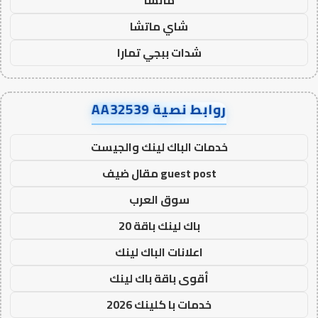
شاي ماتشا
شدات ببجي تمارا
روابط نصية AA32539
خدمات الباك لينك والجيست
guest post مقال ضيف
سوق العرب
باك لينك باقة 20
اعلانات الباك لينك
أقوى باقة باك لينك
خدمات با كلينك 2026