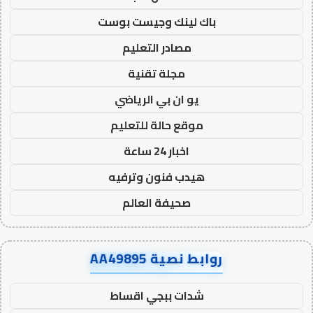
باك لينك وجيست بوست
مصادر التعليم
مجلة تقنية
يو ان بي الرياضي
موقع حالة للتعليم
اخبار 24 ساعة
هيدب فنون وترفيه
صحيفة العالم
روابط نصية AA49895
شدات ببجي اقساط