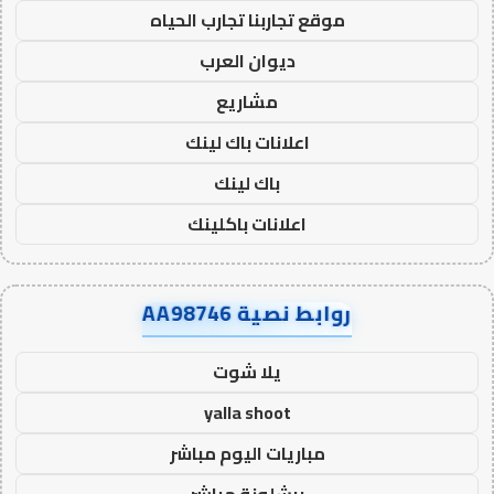
موقع تجاربنا تجارب الحياه
ديوان العرب
مشاريع
اعلانات باك لينك
باك لينك
اعلانات باكلينك
روابط نصية AA98746
يلا شوت
yalla shoot
مباريات اليوم مباشر
برشلونة مباشر