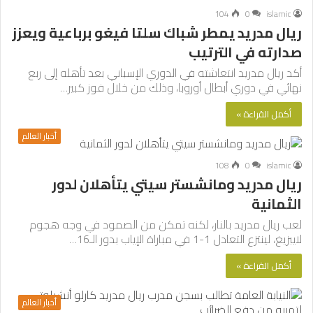
104
0
islamic
ريال مدريد يمطر شباك سلتا فيغو برباعية ويعزز
صدارته في الترتيب
أكد ريال مدريد انتعاشته في الدوري الإسباني بعد تأهله إلى ربع
نهائي في دوري أبطال أوروبا، وذلك من خلال فوز كبير…
أكمل القراءة »
أخبار العالم
108
0
islamic
ريال مدريد ومانشستر سيتي يتأهلان لدور
الثمانية
لعب ريال مدريد بالنار، لكنه تمكن من الصمود في وجه هجوم
لايبزيغ، لينتزع التعادل 1-1 في مباراة الإياب بدور الـ16…
أكمل القراءة »
أخبار العالم