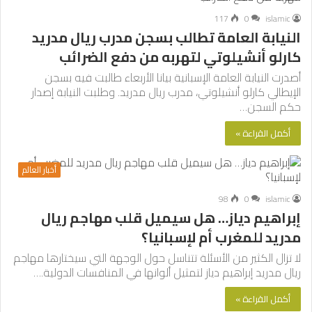
117
0
islamic
النيابة العامة تطالب بسجن مدرب ريال مدريد
كارلو أنشيلوتي لتهربه من دفع الضرائب
أصدرت النيابة العامة الإسبانية بيانا الأربعاء طالبت فيه بسجن
الإيطالي كارلو أنشيلوتي، مدرب ريال مدريد. وطلبت النيابة إصدار
حكم السجن…
أكمل القراءة »
أخبار العالم
98
0
islamic
إبراهيم دياز… هل سيميل قلب مهاجم ريال
مدريد للمغرب أم لإسبانيا؟
لا تزال الكثير من الأسئلة تتناسل حول الوجهة التي سيختارها مهاجم
ريال مدريد إبراهيم دياز لتمثيل ألوانها في المنافسات الدولية.…
أكمل القراءة »