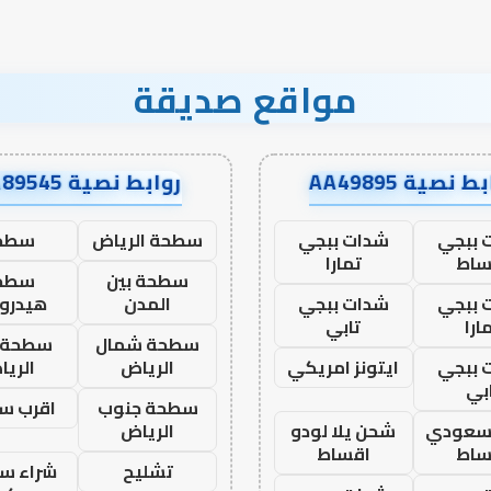
مواقع صديقة
ط نصية AA49895
روابط نصية AA89545
 ببجي
شدات ببجي
سطحة الرياض
سطح
ساط
تمارا
سطحة بين
سطح
 ببجي
شدات ببجي
المدن
هيدرو
ارا
تابي
سطحة شمال
سطحة 
 ببجي
ايتونز امريكي
الرياض
الري
بي
سطحة جنوب
اقرب س
 سعودي
شحن يلا لودو
الرياض
ساط
اقساط
تشليح
شراء سي