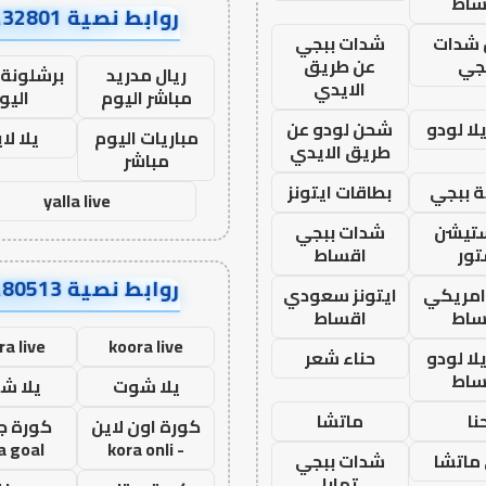
ساط
روابط نصية AA32801
شدات
شدات ببجي
جي
عن طريق
ريال مدريد
برشلونة 
الايدي
مباشر اليوم
اليو
ا لودو
شحن لودو عن
مباريات اليوم
يلا لا
طريق الايدي
مباشر
 ببجي
بطاقات ايتونز
yalla live
ستيشن
شدات ببجي
ور
اقساط
روابط نصية AA80513
 امريكي
ايتونز سعودي
ساط
اقساط
ra live
koora live
ا لودو
حناء شعر
ساط
يلا شوت
يلا ش
نا
ماتشا
كورة اون لاين
كورة ج
a goal
- kora onli
ماتشا
شدات ببجي
تمارا