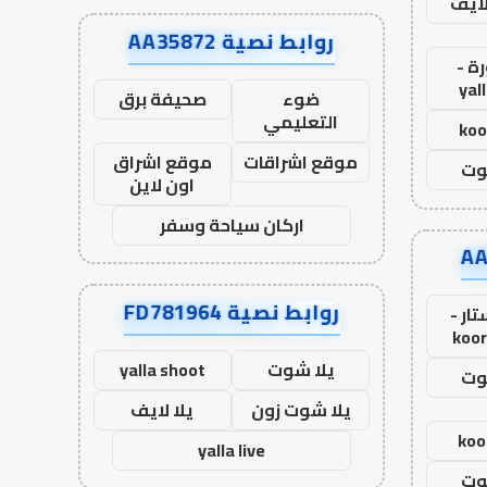
لايف
روابط نصية AA35872
ة -
yal
ضوء
صحيفة برق
التعليمي
koo
موقع اشراقات
موقع اشراق
وت
اون لاين
اركان سياحة وسفر
روابط نصية FD781964
ار -
koor
يلا شوت
yalla shoot
وت
يلا شوت زون
يلا لايف
koo
yalla live
وت