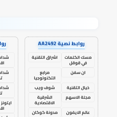
روابط نصية AA2492
رواب
مسك الكلمات
اشراق التقنية
شدات
في قوقل
اق
ان سفن
مرابع
شدات
التكنولوجيا
تم
خيال التقنية
شوف ويب
شدات
تا
مجلة الاسهم
الشرقية
الاقتصادية
ايتونز
اق
عالم الايفون
مدونة كوكان