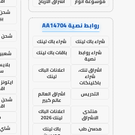
اق
موسوعة انوار
اشراق الأرباح
شحن 
بب
روابط نصية AA14704
شحن يل
شراء باك لينك
شراء باك لينك
شراء روابط
باقات باك لينك
شعبية
نصية
بلاي
اشراق لنك،
اعلانات الباك
ست
شراء
لينك
ايتونز
باكلينكات
اق
التدريس
اشراق العالم
شحن يل
عالم كبير
اق
منتدى
اعلانات الباك
ح
الاشراق
لينك 2026
شاي 
مدسن طب
باك لينك