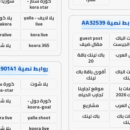
كورة ستار -
سوريا 
kora star
يلا لايف - yalla
يلا كور
ط نصية AA32539
lakora
live
ralive
kora live
 الباك
guest post
الجيست
مقال ضيف
koora 365
يلا ش
العرب
باك لينك باقة
20
روابط نصية AA90141
ت الباك
أقوى باقة باك
نك
لينك
يلا شوت
كورة ست
ت با
موقع تجاربنا
a-star
20
تجارب الحياه
كورة جول -
يلا ش
 العرب
مشاريع
koora-goal
ات باك
باك لينك
ra live
yalla shoot
نك
koora live
يلا ش