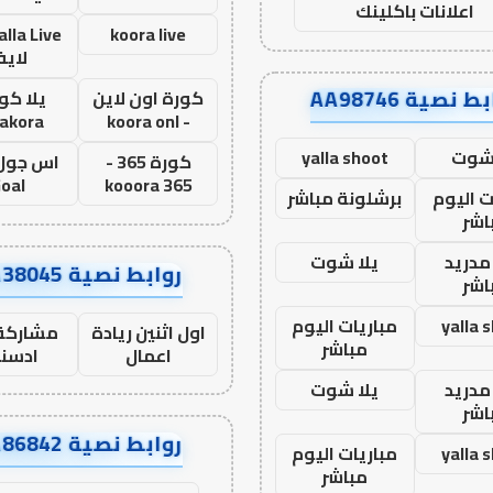
اعلانات باكلينك
koora live
لاي
ط نصية AA98746
كورة اون لاين
يلا كور
lakora
- koora onl
 شوت
yalla shoot
كورة 365 -
oal
kooora 365
ت اليوم
برشلونة مباشر
اشر
مدريد
يلا شوت
روابط نصية AA38045
اشر
yalla 
مباريات اليوم
اول اثنين ريادة
مشاركة 
مباشر
اعمال
ادسن
مدريد
يلا شوت
اشر
روابط نصية AA86842
yalla 
مباريات اليوم
مباشر