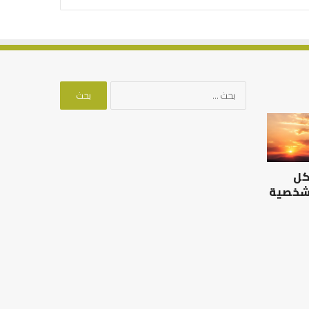
البحث
عن:
الرصيد
التوازن
التربوي
بين
والطفولة
عمل
المبكرة
الدنيا
كل
..
وطلب
كيف
الآخرة
 شخصية
نترجم
الرصيد التربوي والطفولة
خبرات
المبكرة .. كيف نترجم خبرات ما
التوازن بين عمل الدن
ما
قبل المدرسة إلى نجاح؟
الآخرة
قبل
المدرسة
إلى
نجاح؟