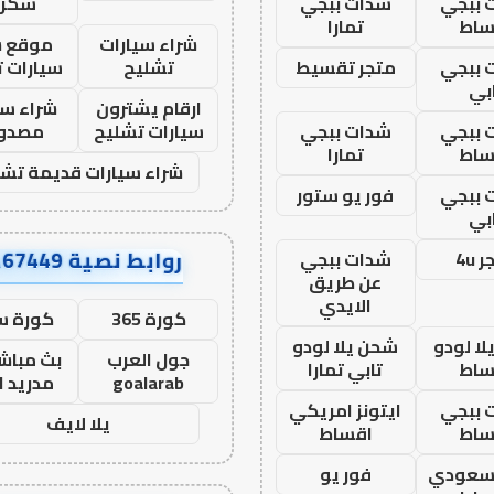
 ببجي
شدات ببجي
سكرا
ساط
تمارا
شراء سيارات
موقع ش
 ببجي
متجر تقسيط
تشليح
سيارات 
بي
ارقام يشترون
شراء سي
 ببجي
شدات ببجي
سيارات تشليح
مصدو
ساط
تمارا
شراء سيارات قديمة تشل
 ببجي
فور يو ستور
بي
روابط نصية AA67449
 4u
شدات ببجي
عن طريق
الايدي
كورة 365
كورة س
ا لودو
شحن يلا لودو
جول العرب
بث مباشر
ساط
تابي تمارا
goalarab
مدريد ا
 ببجي
ايتونز امريكي
يلا لايف
ساط
اقساط
 سعودي
فور يو