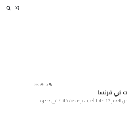
مقال
بحث
عن
عشوائي
259
0
 في فرنسا
اندلعت احتجاجات في فرنسا ردا على مقتل نائل البالغ من العمر 17 عاما. أصيب برصاصة قاتلة في صدره