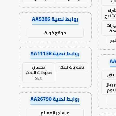
ب
راء
تشليح
روابط نصية AA5386
ارات
مة
موقع كورة
يح
روابط نصية AA11138
باقة باك لينك
تحسين
محركات البحث
يتي
SEO
 ريال
ليوم
روابط نصية AA26790
ماسنجر المسلم