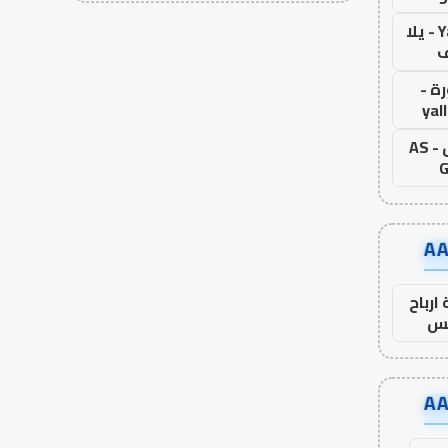
Yalla Live - يلا
ف
ة -
yal
اس جول - AS
G
ارباح
س