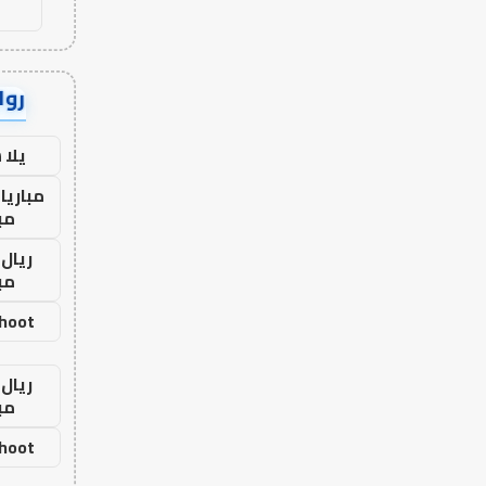
رواب
يلا
مباريا
مب
ريال 
مب
shoot
ريال 
مب
shoot