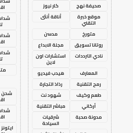
شدات
صحيفة نهج
كار نيوز
اق
موقع خبرة
أناقة أنثى
شدات
التقني
تا
متورخ
مدسن
شدات
اق
روتانا تسويق
مجلة الابداع
شدات
نادي الترددات
استشارات اون
تا
لاين
متجر
المعارف
هيدب فيديو
رمح التقنية
رذاذ التجارة
شحن يل
طعم وكيف
شهود نت
اق
أركاني
مباشر التقنية
شدات
اق
مدونة صحبة
شرقيات
السياحة
ايتونز