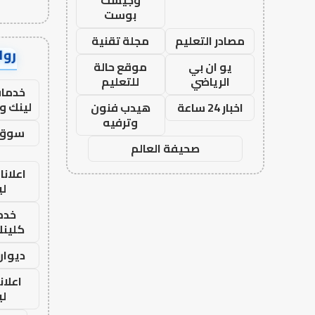
وجيست
بوست
مصادر التعليم
مجلة تقنية
رواب
يو ان بي
موقع حالة
الرياضي
للتعليم
خدمات
لينك و
اخبار 24 ساعة
هيدب فنون
وترفيه
سوق 
صحيفة العالم
اعلانا
لي
خدما
كلينك 26
ديوان
اعلان
لي