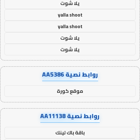
يلا شوت
yalla shoot
yalla shoot
يلا شوت
يلا شوت
روابط نصية AA5386
موقع كورة
روابط نصية AA11138
باقة باك لينك