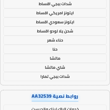
شدات ببجي اقساط
ايتونز امريكي اقساط
ايتونز سعودي اقساط
شحن يلا لودو اقساط
حناء شعر
حنا
ماتشا
شاي ماتشا
شدات ببجي تمارا
روابط نصية AA32539
خدمات الباك لينك والجيست