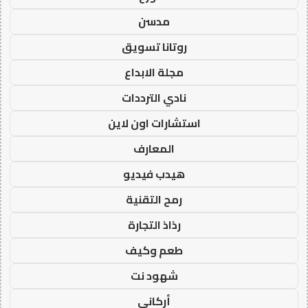
مدسن
روتانا تسويق
مجلة الابداع
نادي الترددات
استشارات اون لاين
المعارف
هيدب فيديو
رمح التقنية
رذاذ التجارة
طعم وكيف
شهود نت
أركاني