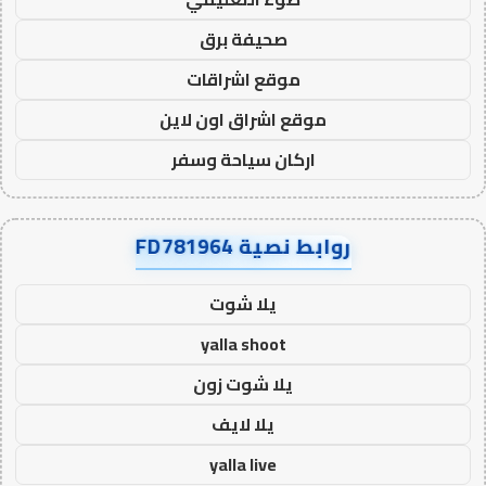
صحيفة برق
موقع اشراقات
موقع اشراق اون لاين
اركان سياحة وسفر
روابط نصية FD781964
يلا شوت
yalla shoot
يلا شوت زون
يلا لايف
yalla live