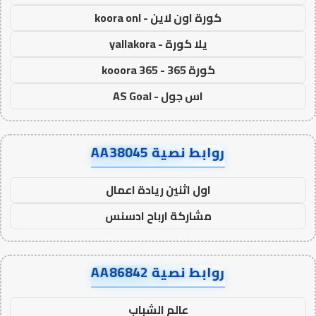
كورة اون لاين - koora onl
يلا كورة - yallakora
كورة 365 - kooora 365
اس جول - AS Goal
روابط نصية AA38045
اول اثنين ريادة اعمال
مشاركة ارباح ادسنس
روابط نصية AA86842
عالم الشباب