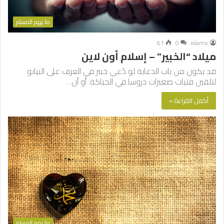
ما يهم المسلم
61
0
islamic
ميلاد “الخبير” – إسلام أون لاين
قد يكون من باب الدعابة لو دُعي خبير في العزف على البيانو
لتلقين فتيات صغيرات دروسا في الحياكة. أو أن…
أكمل القراءة »
ما يهم المسلم