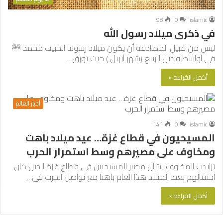
98
0
islamic
في ذكرى ميلاد رسول الله
ليس من قبيل المصادفة أن يكون ميلاد رسولنا الحبيب محمد ﷺ
في أواسط فصل الربيع (شهر أبريل ) حيث تورق…
أكمل القراءة »
أخبار العالم
141
0
islamic
المسيحيون في قطاع غزة… عيد ميلاد باهت
ومخاوف على مصيرهم وسط استمرار الحرب
تزايدت المخاوف بشأن مصير المسيحيين في قطاع غزة الذين كان
احتفالهم بعيد الميلاد هذا العام باهتا مع تواصل الحرب في…
أكمل القراءة »