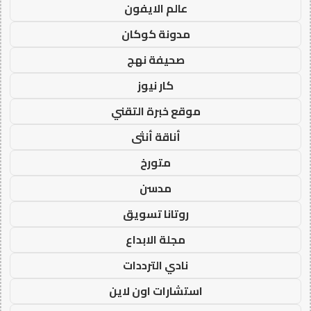
عالم الايفون
مدونة كوكان
صحيفة نهج
كار نيوز
موقع خبرة التقني
أناقة أنثى
متورخ
مدسن
روتانا تسويق
مجلة الابداع
نادي الترددات
استشارات اون لاين