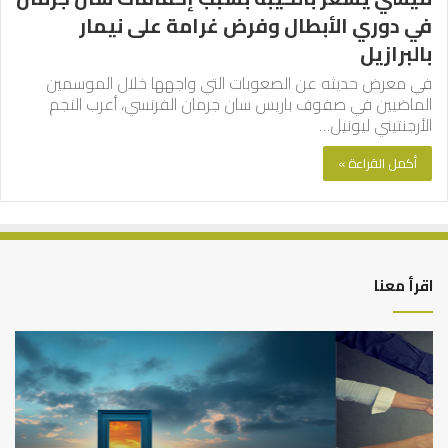
في دوري الأبطال وفرض غرامة على نيمار
بالبرازيل
في معرض حديثه عن الصعوبات التي واجهها خلال الموسمين
الماضيين في صفوف باريس سان جرمان الفرنسي، أعرب النجم
الأرجنتيني ليونيل…
أكمل القراءة »
اقرأ معنا
التوازن
كي
بين
تش
عمل
الع
الدنيا
شخ
وطلب
الإ
الآخرة