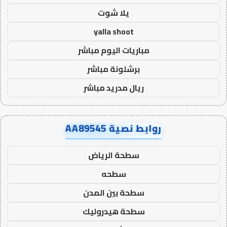
يلا شوت
yalla shoot
مباريات اليوم مباشر
برشلونة مباشر
ريال مدريد مباشر
روابط نصية AA89545
سطحة الرياض
سطحه
سطحة بين المدن
سطحة هيدروليك