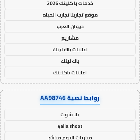
خدمات با كلينك 2026
موقع تجاربنا تجارب الحياه
ديوان العرب
مشاريع
اعلانات باك لينك
باك لينك
اعلانات باكلينك
روابط نصية AA98746
يلا شوت
yalla shoot
مباريات اليوم مباشر