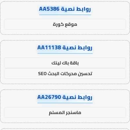
روابط نصية AA5386
موقع كورة
روابط نصية AA11138
باقة باك لينك
تحسين محركات البحث SEO
روابط نصية AA26790
ماسنجر المسلم