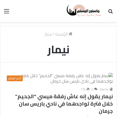
بحث
الق
عن
الرئيسية
/
نيمار
نيمار
أخبار العالم
176
0
islamic
نيمار يقول إنه عاش رفقة ميسي “الجحيم”
خلال فترة تواجدهما في نادي باريس سان
جرمان