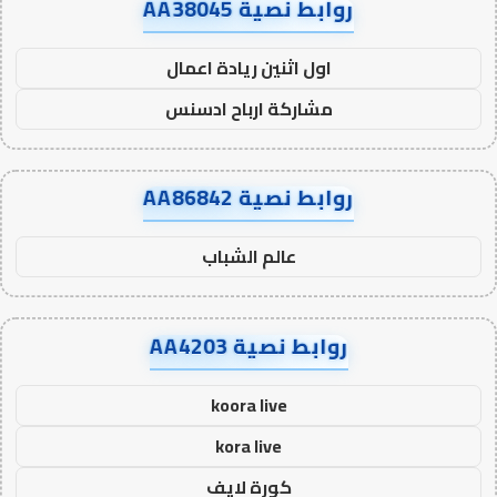
روابط نصية AA38045
اول اثنين ريادة اعمال
مشاركة ارباح ادسنس
روابط نصية AA86842
عالم الشباب
روابط نصية AA4203
koora live
kora live
كورة لايف