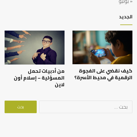
« يوليو
الجديد
كيف نقضي على الفجوة
من أدبيات تحمل
الرقمية في محيط الأسرة؟
المسؤلية – إسلام أون
لاين
البحث
عن: