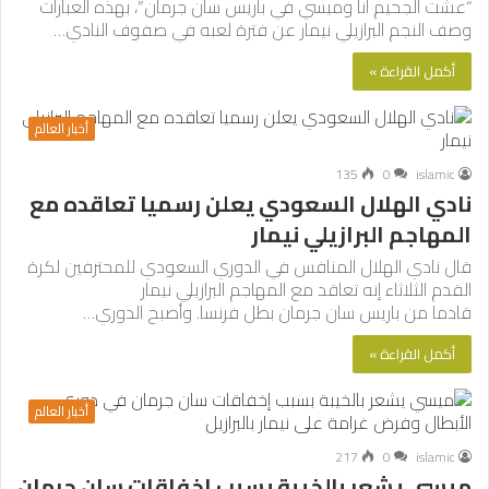
“عشت الجحيم أنا وميسي في باريس سان جرمان”، بهذه العبارات
وصف النجم البرازيلي نيمار عن فترة لعبه في صفوف النادي…
أكمل القراءة »
أخبار العالم
135
0
islamic
نادي الهلال السعودي يعلن رسميا تعاقده مع
المهاجم البرازيلي نيمار
قال نادي الهلال المنافس في الدوري السعودي للمحترفين لكرة
القدم الثلاثاء إنه تعاقد مع المهاجم البرازيلي نيمار
قادما من باريس سان جرمان بطل فرنسا. وأصبح الدوري…
أكمل القراءة »
أخبار العالم
217
0
islamic
ميسي يشعر بالخيبة بسبب إخفاقات سان جرمان