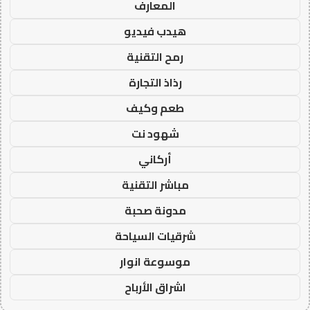
المعارف
هيدب فيديو
رمح التقنية
رذاذ التجارة
طعم وكيف
شهود نت
أركاني
مباشر التقنية
مدونة صحبة
شرقيات السياحة
موسوعة انوار
اشراق الأرباح