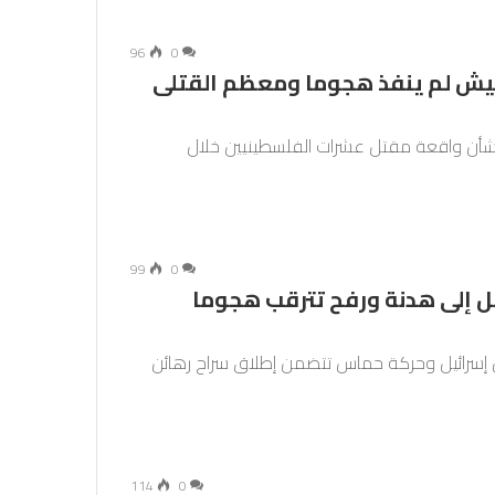
96
0
لجيش لم ينفذ هجوما ومعظم القتلى
ي بشأن واقعة مقتل عشرات الفلسطينيين خلال
99
0
صل إلى هدنة ورفح تترقب هجوما
ن إسرائيل وحركة حماس تتضمن إطلاق سراح رهائن
114
0