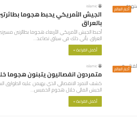
islamic
أخبار العالم
الجيش الأمريكي يحبط هجوما بطائرتي
بالعراق
أحبط الجيش الأمريكي الأربعاء هجوما بطائرتين مسير
العراق. يأتي ذلك في سياق تصاعد…
أكمل القراءة »
islamic
أخبار العالم
متمردون انفصاليون يتبنون هجوما خ
كشف التمرد الانفصالي الذي يهيمن عليه الطوارق 
الجيش المالي خلال هجوم الخميس…
أكمل القراءة »