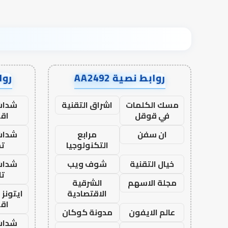
روابط نصية AA2492
رواب
مسك الكلمات
اشراق التقنية
شدات
في قوقل
اق
ان سفن
مرابع
شدات
التكنولوجيا
تم
خيال التقنية
شوف ويب
شدات
تا
مجلة الاسهم
الشرقية
الاقتصادية
ايتونز
اق
عالم الايفون
مدونة كوكان
شدات