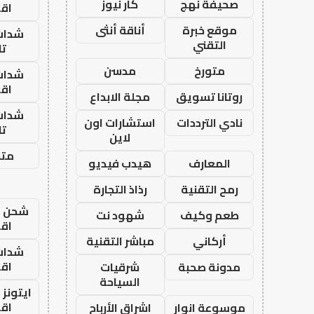
صحيفة نهج
كار نيوز
اق
موقع خبرة
أناقة أنثى
شدات
التقني
تا
متورخ
مدسن
شدات
اق
روتانا تسويق
مجلة الابداع
شدات
نادي الترددات
استشارات اون
تا
لاين
متجر
المعارف
هيدب فيديو
رمح التقنية
رذاذ التجارة
شحن يل
طعم وكيف
شهود نت
اق
أركاني
مباشر التقنية
شدات
اق
مدونة صحبة
شرقيات
السياحة
ايتونز
اق
موسوعة انوار
اشراق الأرباح