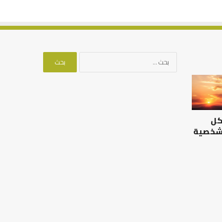
البحث
عن:
الرصيد
التوازن
التربوي
بين
والطفولة
عمل
المبكرة
الدنيا
كل
..
وطلب
كيف
الآخرة
 شخصية
نترجم
الرصيد التربوي والطفولة
خبرات
المبكرة .. كيف نترجم خبرات ما
التوازن بين عمل الدن
ما
قبل المدرسة إلى نجاح؟
الآخرة
قبل
المدرسة
إلى
نجاح؟