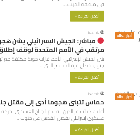
في منطقة الميناء.…
أكمل القراءة »
islamic
أخبار العالم
مباشر: الجيش الإسرائيلي يشن هجو
مرتقب في الأمم المتحدة لوقف إطلاق ا
شن الجيش الإسرائيلي، الأحد، غارات جوية مكثفة مع 
جنوب قطاع غزة المحاصر الذي…
أكمل القراءة »
islamic
أخبار العالم
حماس تتبنى هجوما أدى إلى مقتل جند
أعلنت كتائب عز الدين القسام الجناح العسكري لحر
عسكري إسرائيلي يفصل القدس عن جنوب…
أكمل القراءة »