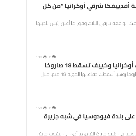
 أفدييفكا شرقي أوكرانيا “من كل
ا الواقعة شرقي البلاد، وفق ما أعلن رئيس بلديتها
108
0
انيا وكييف تسقط 18 صاروخا
قالت السلطات الأوكرانية الاثنين إنها استُهدفت بـ51 صاروخا روسيا أسقطت دفاعاتها الجوية 18 منها خلال
159
0
 على بلدة فيودوسيا في شبه جزيرة
وسيا في شبه جزيرة القرم، ما أدى إلى نشوب حريق