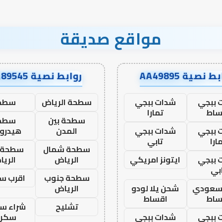
مواقع صديقة
ط نصية AA49895
روابط نصية AA89545
 ببجي
شدات ببجي
سطحة الرياض
سطح
ساط
تمارا
سطحة بين
سطح
 ببجي
شدات ببجي
المدن
هيدرو
ارا
تابي
سطحة شمال
سطحة 
 ببجي
ايتونز امريكي
الرياض
الري
بي
سطحة جنوب
اقرب س
 سعودي
شحن يلا لودو
الرياض
ساط
اقساط
تشليح
شراء سي
 ببجي
شدات ببجي
سكرا