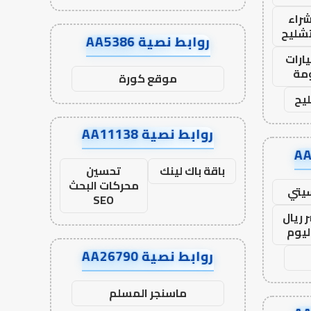
راء
تشليح
روابط نصية AA5386
ارات
مة
موقع كورة
يح
روابط نصية AA11138
باقة باك لينك
تحسين
محركات البحث
يتي
SEO
 ريال
ليوم
روابط نصية AA26790
ماسنجر المسلم