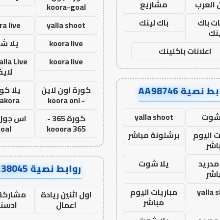
 العرب
مشاريع
koora-goal
ات باك
باك لينك
ra live
yalla shoot
نك
koora live
يلا ش
اعلانات باكلينك
koora live
لاي
ط نصية AA98746
كورة اون لاين
يلا كور
lakora
- koora onl
 شوت
yalla shoot
كورة 365 -
oal
kooora 365
ت اليوم
برشلونة مباشر
اشر
مدريد
يلا شوت
روابط نصية AA38045
اشر
yalla 
مباريات اليوم
اول اثنين ريادة
مشاركة 
مباشر
اعمال
ادسن