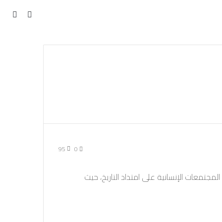
مقال
بحث
عن
عشوائي
95
0
مجتمعات الإنسانية على امتداد التاريخ، حيث