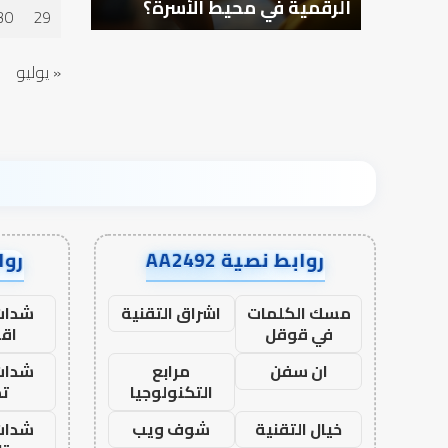
الرقمية في محيط الأسرة؟
30
29
« يوليو
روابط نصية AA2492
رواب
مسك الكلمات
اشراق التقنية
شدات
في قوقل
اق
ان سفن
مرابع
شدات
التكنولوجيا
تم
خيال التقنية
شوف ويب
شدات