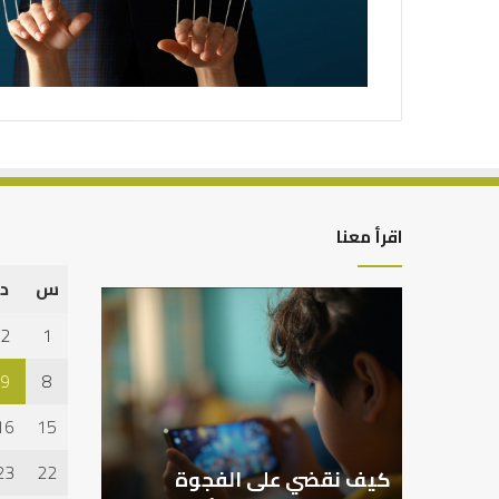
اقرأ معنا
س
د
كيف
نقضي
2
1
على
الفجوة
9
8
الرقمية
في
16
15
محيط
الأسرة؟
23
22
كيف نقضي على الفجوة