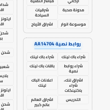
أركاني
مباشر التقنية
شدات
اق
مدونة صحبة
شرقيات
السياحة
ايتونز
اق
موسوعة انوار
اشراق الأرباح
شحن 
بب
روابط نصية AA14704
شحن يل
شراء باك لينك
شراء باك لينك
شراء روابط
باقات باك لينك
شعبية
نصية
بلاي
اشراق لنك،
اعلانات الباك
ست
شراء
لينك
ايتونز
باكلينكات
اق
التدريس
اشراق العالم
شحن يل
عالم كبير
اق