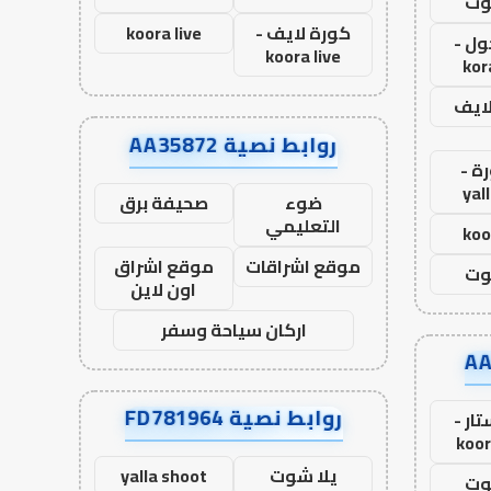
وت
كورة لايف -
koora live
ول -
koora live
kor
لايف
روابط نصية AA35872
ة -
yal
ضوء
صحيفة برق
التعليمي
koo
موقع اشراقات
موقع اشراق
وت
اون لاين
اركان سياحة وسفر
روابط نصية FD781964
ار -
koor
يلا شوت
yalla shoot
وت