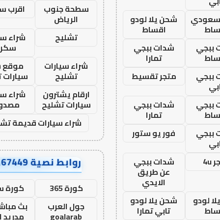
بي
سطحة جنوب
اقرب س
 سعودي
شحن يلا لودو
الرياض
ساط
اقساط
تشليح
شراء سي
 ببجي
شدات ببجي
سكرا
ساط
تمارا
شراء سيارات
موقع ش
 ببجي
متجر تقسيط
تشليح
سيارات 
بي
ارقام يشترون
شراء سي
 ببجي
شدات ببجي
سيارات تشليح
مصدو
ساط
تمارا
شراء سيارات قديمة تشل
 ببجي
فور يو ستور
بي
روابط نصية AA67449
 4u
شدات ببجي
عن طريق
الايدي
كورة 365
كورة س
ا لودو
شحن يلا لودو
جول العرب
بث مباشر
ساط
تابي تمارا
goalarab
مدريد ا