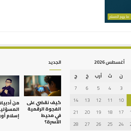
ما يهم المسلم
أغسطس 2026
الجديد
ن
ث
أرب
خ
ج
7
6
5
4
3
14
13
12
11
10
كيف نقضي على
من أدبيا
الفجوة الرقمية
المسؤلية
21
20
19
18
17
في محيط
إسلام أون
الأسرة؟
28
27
26
25
24