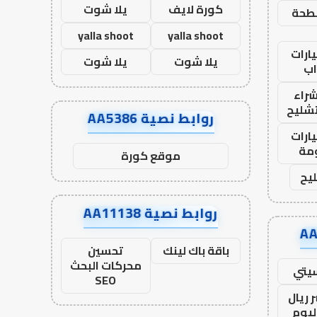
كورة لايف
يلا شوت
طحة
yalla shoot
yalla shoot
ارات
يلا شوت
يلا شوت
ب
راء
تشليح
روابط نصية AA5386
ارات
مة
موقع كورة
يح
روابط نصية AA11138
باقة باك لينك
تحسين
محركات البحث
يتي
SEO
 ريال
ليوم