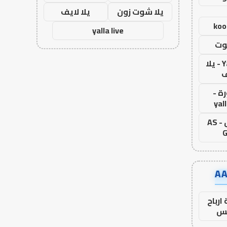
يلا شوت زون
يلا لايف
koo
yalla live
وت
Yalla Live - يلا
ف
ة -
yal
اس جول - AS
G
ارباح
س