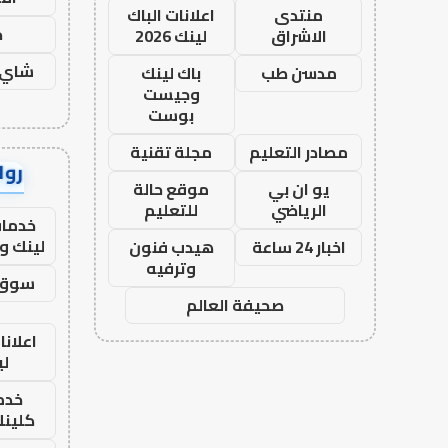
منتدى
اعلانات الباك
ح
الاشراق
لينك 2026
شاي 
مدسن طب
باك لينك
وجيست
بوست
مصادر التعليم
مجلة تقنية
رواب
يو ان بي
موقع حالة
الرياضي
للتعليم
خدمات
لينك و
اخبار 24 ساعة
هيدب فنون
وترفيه
سوق 
صحيفة العالم
اعلانا
لي
خدما
كلينك 26