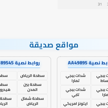
31
مواقع صديقة
ط نصية AA49895
روابط نصية AA89545
 ببجي
شدات ببجي
سطحة الرياض
سطح
ساط
تمارا
سطحة بين
سطح
 ببجي
شدات ببجي
المدن
هيدرو
ارا
تابي
سطحة شمال
سطحة 
 ببجي
ايتونز امريكي
الرياض
الري