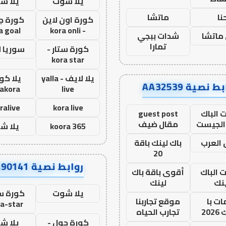
يلا شوت
يلا ش
نا
ماتشا
كورة اون لاين
كورة ج
a goal
- kora onli
ماتشا
شدات ببجي
تمارا
كورة ستار -
سوريا 
kora star
يلا لايف - yalla
يلا كور
ط نصية AA32539
lakora
live
ralive
kora live
 الباك
guest post
الجيست
مقال ضيف
koora 365
يلا ش
العرب
باك لينك باقة
20
روابط نصية AA90141
ت الباك
أقوى باقة باك
نك
لينك
يلا شوت
كورة ست
ت با
موقع تجاربنا
a-star
20
تجارب الحياه
كورة جول -
يلا ش