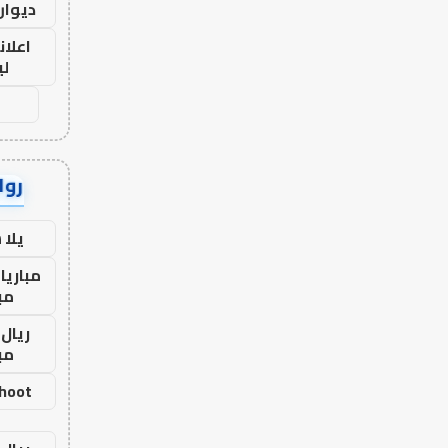
ديوان
اعلان
لي
رواب
يلا
مباريا
مب
ريال 
مب
shoot