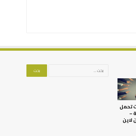
البحث
عن:
ت تحمل
 –
 لاين