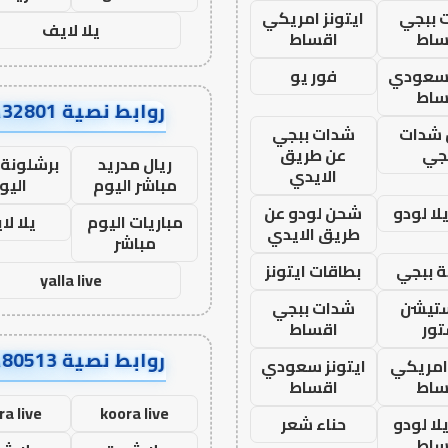
 ببجي
ايتونز امريكي
يلا لايف
ساط
اقساط
 سعودي
فور يو
ساط
روابط نصية AA32801
شدات
شدات ببجي
جي
عن طريق
ريال مدريد
برشلونة 
الايدي
مباشر اليوم
اليو
ا لودو
شحن لودو عن
مباريات اليوم
يلا لا
طريق الايدي
مباشر
 ببجي
بطاقات ايتونز
yalla live
ستيشن
شدات ببجي
ور
اقساط
روابط نصية AA80513
 امريكي
ايتونز سعودي
ساط
اقساط
ra live
koora live
ا لودو
حناء شعر
ساط