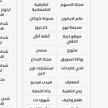
تا
مجلة الاسهم
الشرقية
الاقتصادية
ايتونز
اق
عالم الايفون
مدونة كوكان
شدات
صحيفة نهج
كار نيوز
اق
موقع خبرة
أناقة أنثى
شدات
التقني
تا
متورخ
مدسن
شدات
اق
روتانا تسويق
مجلة الابداع
شدات
نادي الترددات
استشارات اون
تا
لاين
متجر
المعارف
هيدب فيديو
رمح التقنية
رذاذ التجارة
شحن يل
طعم وكيف
شهود نت
اق