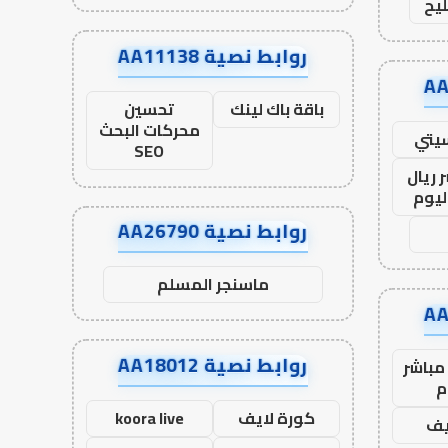
يح
روابط نصية AA11138
باقة باك لينك
تحسين
محركات البحث
يتي
SEO
 ريال
ليوم
روابط نصية AA26790
ماسنجر المسلم
روابط نصية AA18012
مباشر
م
كورة لايف
koora live
يف