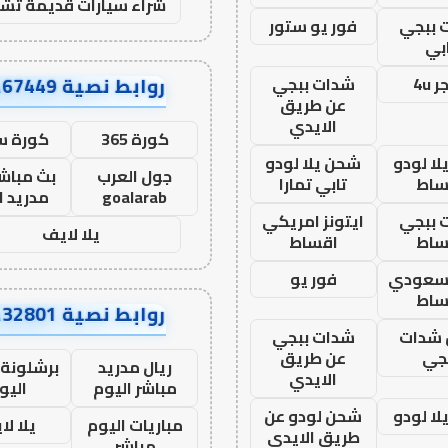
شراء سيارات قديمة تشل
 ببجي
فور يو ستور
بي
روابط نصية AA67449
 4u
شدات ببجي
عن طريق
الايدي
كورة 365
كورة س
ا لودو
شحن يلا لودو
جول العرب
بث مباشر
ساط
تابي تمارا
goalarab
مدريد ا
 ببجي
ايتونز امريكي
يلا لايف
ساط
اقساط
 سعودي
فور يو
ساط
روابط نصية AA32801
شدات
شدات ببجي
جي
عن طريق
ريال مدريد
برشلونة 
الايدي
مباشر اليوم
اليو
ا لودو
شحن لودو عن
مباريات اليوم
يلا لا
طريق الايدي
مباشر