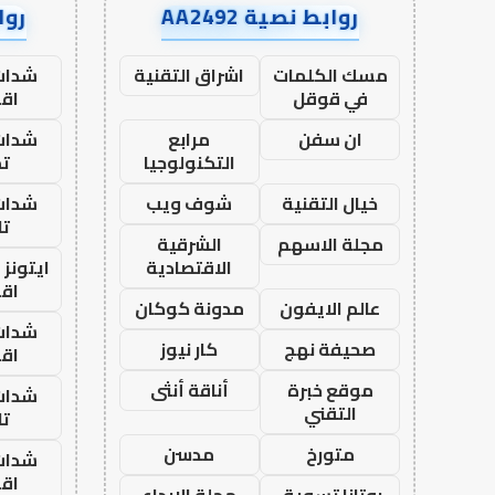
روابط نصية AA2492
رواب
مسك الكلمات
اشراق التقنية
شدات
في قوقل
اق
ان سفن
مرابع
شدات
التكنولوجيا
تم
خيال التقنية
شوف ويب
شدات
تا
مجلة الاسهم
الشرقية
الاقتصادية
ايتونز
اق
عالم الايفون
مدونة كوكان
شدات
صحيفة نهج
كار نيوز
اق
موقع خبرة
أناقة أنثى
شدات
التقني
تا
متورخ
مدسن
شدات
اق