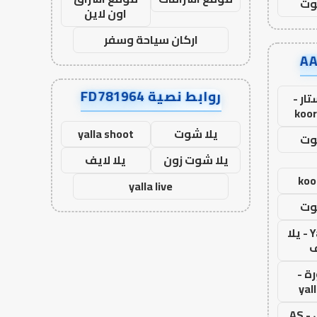
وت
اون لاين
اركان سياحة وسفر
روابط نصية FD781964
ار -
koor
يلا شوت
yalla shoot
وت
يلا شوت زون
يلا لايف
koo
yalla live
وت
Yalla Live - يلا
ف
ة -
yal
اس جول - AS