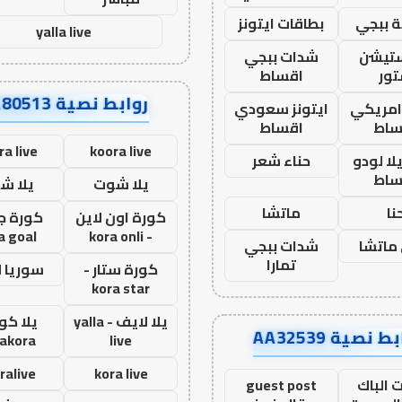
 ببجي
بطاقات ايتونز
yalla live
ستيشن
شدات ببجي
ور
اقساط
روابط نصية AA80513
 امريكي
ايتونز سعودي
ساط
اقساط
ra live
koora live
ا لودو
حناء شعر
ساط
يلا شوت
يلا ش
نا
ماتشا
كورة اون لاين
كورة ج
a goal
- kora onli
ماتشا
شدات ببجي
تمارا
كورة ستار -
سوريا 
kora star
يلا لايف - yalla
يلا كور
ط نصية AA32539
lakora
live
ralive
kora live
 الباك
guest post