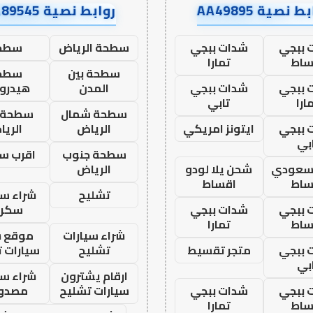
ط نصية AA49895
روابط نصية AA89545
 ببجي
شدات ببجي
سطحة الرياض
سطح
ساط
تمارا
سطحة بين
سطح
 ببجي
شدات ببجي
المدن
هيدرو
ارا
تابي
سطحة شمال
سطحة 
 ببجي
ايتونز امريكي
الرياض
الري
بي
سطحة جنوب
اقرب س
 سعودي
شحن يلا لودو
الرياض
ساط
اقساط
تشليح
شراء سي
 ببجي
شدات ببجي
سكرا
ساط
تمارا
شراء سيارات
موقع ش
 ببجي
متجر تقسيط
تشليح
سيارات 
بي
ارقام يشترون
شراء سي
 ببجي
شدات ببجي
سيارات تشليح
مصدو
ساط
تمارا