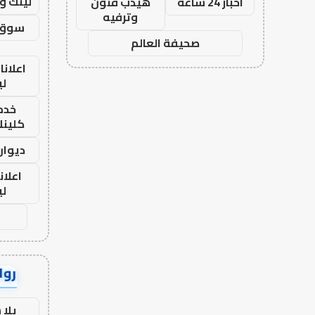
لينك و
اخبار 24 ساعة
هيدب فنون
وترفيه
سوق 
صحيفة العالم
اعلانا
لي
خدما
كلينك 26
ديوان
اعلان
لي
رواب
يلا