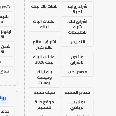
شراء روابط
باقات باك لينك
شعبية
نصية
بلاي
اشراق لنك،
اعلانات الباك
ست
شراء
لينك
ايتونز
باكلينكات
اق
التدريس
اشراق العالم
شحن يل
عالم كبير
اق
منتدى
اعلانات الباك
ح
الاشراق
لينك 2026
شاي 
مدسن طب
باك لينك
وجيست
بوست
مصادر التعليم
مجلة تقنية
رواب
يو ان بي
موقع حالة
الرياضي
للتعليم
خدمات