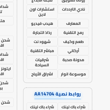
روتانا تسويق
مجلة الابداع
شدات
نادي الترددات
استشارات اون
تا
لاين
متجر
المعارف
هيدب فيديو
رمح التقنية
رذاذ التجارة
شحن يل
طعم وكيف
شهود نت
اق
أركاني
مباشر التقنية
شدات
اق
مدونة صحبة
شرقيات
السياحة
ايتونز
اق
موسوعة انوار
اشراق الأرباح
شحن 
بب
روابط نصية AA14704
شحن يل
شراء باك لينك
شراء باك لينك