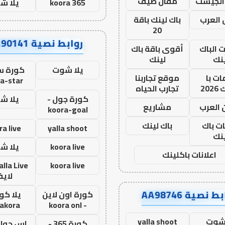
الجيست
مقال ضيف
koora 365
يلا ش
العرب
باك لينك باقة
20
روابط نصية AA90141
ت الباك
أقوى باقة باك
نك
لينك
يلا شوت
كورة ست
ت با
موقع تجاربنا
a-star
20
تجارب الحياه
كورة جول -
يلا ش
 العرب
مشاريع
koora-goal
ات باك
باك لينك
ra live
yalla shoot
نك
koora live
يلا ش
اعلانات باكلينك
koora live
لاي
ط نصية AA98746
كورة اون لاين
يلا كور
lakora
- koora onl
 شوت
yalla shoot
كورة 365 -