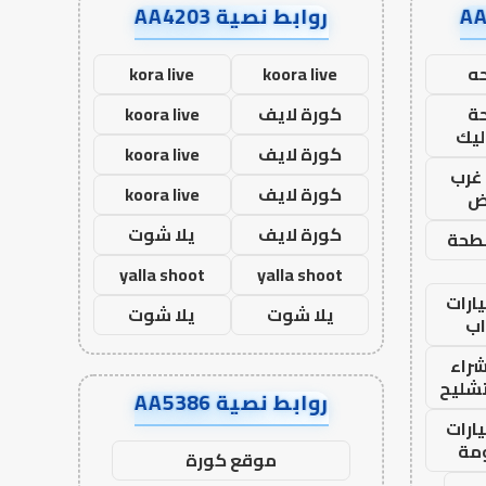
روابط نصية AA4203
ه
koora live
kora live
ة
كورة لايف
koora live
ليك
كورة لايف
koora live
غرب
كورة لايف
koora live
اض
كورة لايف
يلا شوت
طحة
yalla shoot
yalla shoot
ارات
يلا شوت
يلا شوت
ب
راء
تشليح
روابط نصية AA5386
ارات
مة
موقع كورة