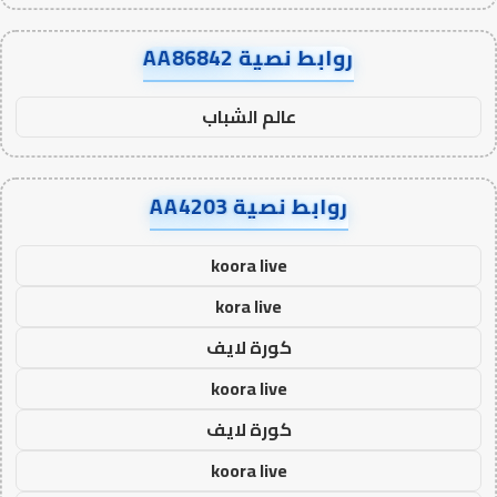
روابط نصية AA86842
عالم الشباب
روابط نصية AA4203
koora live
kora live
كورة لايف
koora live
كورة لايف
koora live