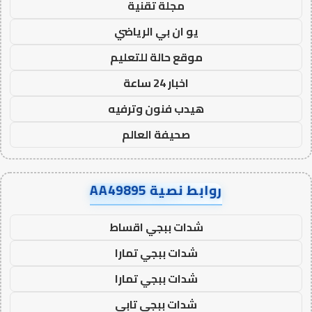
مجلة تقنية
يو ان بي الرياضي
موقع حالة للتعليم
اخبار 24 ساعة
هيدب فنون وترفيه
صحيفة العالم
روابط نصية AA49895
شدات ببجي اقساط
شدات ببجي تمارا
شدات ببجي تمارا
شدات ببجي تابي