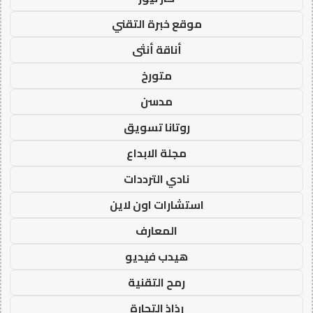
موقع خبرة التقني
أناقة أنثى
متورخ
مدسن
روتانا تسويق
مجلة الابداع
نادي الترددات
استشارات اون لاين
المعارف
هيدب فيديو
رمح التقنية
رذاذ التجارة