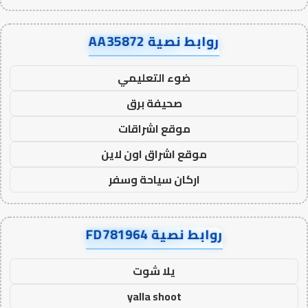
روابط نصية AA35872
ضوء التعليمي
صحيفة برق
موقع اشراقات
موقع اشراق اون لاين
اركان سياحة وسفر
روابط نصية FD781964
يلا شوت
yalla shoot