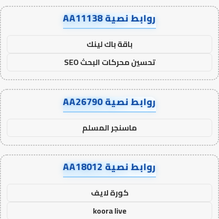
روابط نصية AA11138
باقة باك لينك
تحسين محركات البحث SEO
روابط نصية AA26790
ماسنجر المسلم
روابط نصية AA18012
كورة لايف
koora live