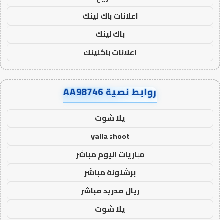
اعلانات باك لينك
باك لينك
اعلانات باكلينك
روابط نصية AA98746
يلا شوت
yalla shoot
مباريات اليوم مباشر
برشلونة مباشر
ريال مدريد مباشر
يلا شوت