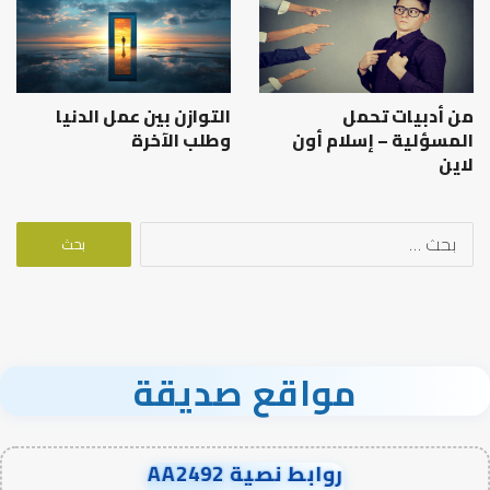
من أدبيات تحمل
التوازن بين عمل الدنيا
المسؤلية – إسلام أون
وطلب الآخرة
لاين
البحث
عن:
مواقع صديقة
روابط نصية AA2492