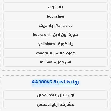
يلا شوت
koora live
Yalla Live - يلا لايف
كورة اون لاين - koora onl
يلا كورة - yallakora
كورة 365 - kooora 365
اس جول - AS Goal
روابط نصية AA38045
اول اثنين ريادة اعمال
مشاركة ارباح ادسنس