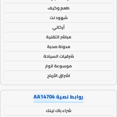
طعم وكيف
شهود نت
أركاني
مباشر التقنية
مدونة صحبة
شرقيات السياحة
موسوعة انوار
اشراق الأرباح
روابط نصية AA14704
شراء باك لينك