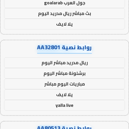
جول العرب goalarab
بث مباشر ريال مدريد اليوم
يلا لايف
روابط نصية AA32801
ريال مدريد مباشر اليوم
برشلونة مباشر اليوم
مباريات اليوم مباشر
يلا لايف
yalla live
روابط نصية AA80513