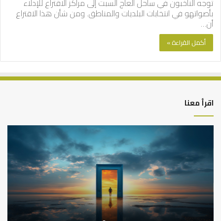
توجه الناخبون في ساحل العاج السبت إلى مراكز الاقتراع للإدلاء
بأصواتهو في انتخابات البلديات والمناطق. ومن شأن هذا الاقتراع
أن…
أكمل القراءة »
اقرأ معنا
التوازن
كي
بين
تش
عمل
الع
الدنيا
شخ
وطلب
الإ
الآخرة