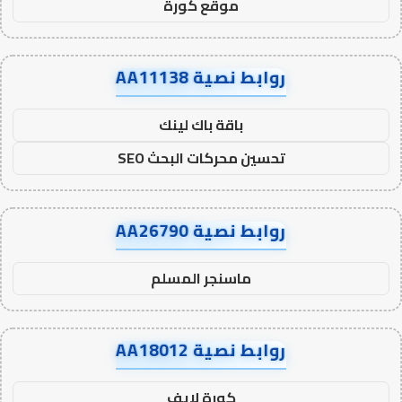
موقع كورة
روابط نصية AA11138
باقة باك لينك
تحسين محركات البحث SEO
روابط نصية AA26790
ماسنجر المسلم
روابط نصية AA18012
كورة لايف