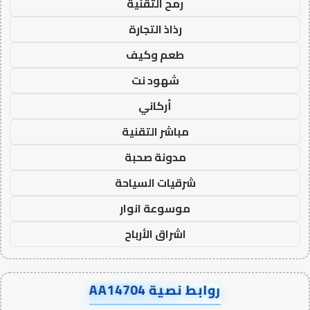
رمح التقنية
رذاذ التجارة
طعم وكيف
شهود نت
أركاني
مباشر التقنية
مدونة صحبة
شرقيات السياحة
موسوعة انوار
اشراق الأرباح
روابط نصية AA14704