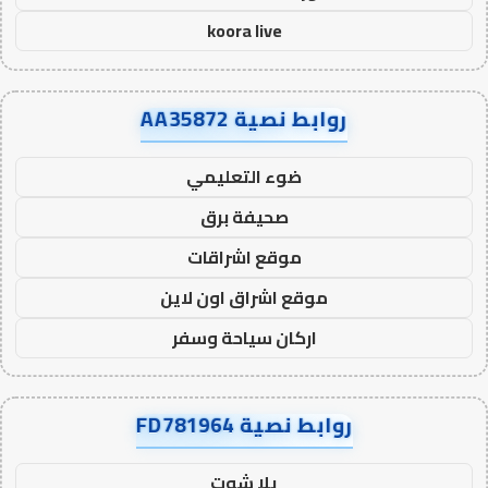
koora live
روابط نصية AA35872
ضوء التعليمي
صحيفة برق
موقع اشراقات
موقع اشراق اون لاين
اركان سياحة وسفر
روابط نصية FD781964
يلا شوت