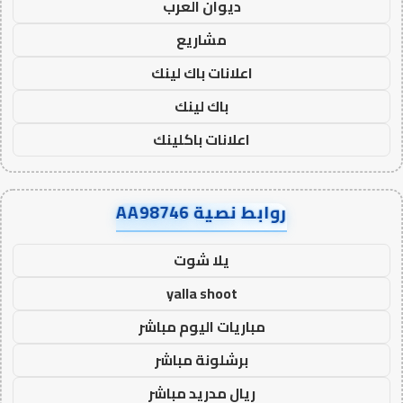
ديوان العرب
مشاريع
اعلانات باك لينك
باك لينك
اعلانات باكلينك
روابط نصية AA98746
يلا شوت
yalla shoot
مباريات اليوم مباشر
برشلونة مباشر
ريال مدريد مباشر