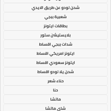
شحن لودو عن طريق الايدي
شعبية ببجي
بطاقات ايتونز
بلايستيشن ستور
شدات ببجي اقساط
ايتونز امريكي اقساط
ايتونز سعودي اقساط
شحن يلا لودو اقساط
حناء شعر
حنا
ماتشا
شاي ماتشا