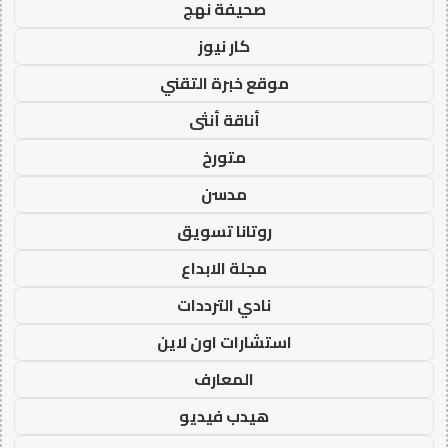
صحيفة نهج
كار نيوز
موقع خبرة التقني
أناقة أنثى
متورخ
مدسن
روتانا تسويق
مجلة الابداع
نادي الترددات
استشارات اون لاين
المعارف
هيدب فيديو