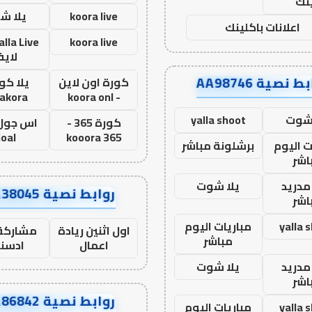
نك
koora live
يلا ش
اعلانات باكلينك
koora live
لاي
ط نصية AA98746
كورة اون لاين
يلا كور
lakora
- koora onl
 شوت
yalla shoot
كورة 365 -
oal
kooora 365
ت اليوم
برشلونة مباشر
اشر
مدريد
يلا شوت
روابط نصية AA38045
اشر
yalla 
مباريات اليوم
اول اثنين ريادة
مشاركة 
مباشر
اعمال
ادسن
مدريد
يلا شوت
اشر
روابط نصية AA86842
yalla 
مباريات اليوم