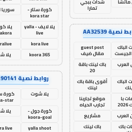
ماتشا
شدات ببجي
تمارا
كورة ستار -
سوريا 
kora star
يلا لايف - yalla
يلا كور
ط نصية AA32539
lakora
live
ralive
kora live
 الباك
guest post
الجيست
مقال ضيف
koora 365
يلا ش
العرب
باك لينك باقة
20
روابط نصية AA90141
ت الباك
أقوى باقة باك
نك
لينك
يلا شوت
كورة ست
ت با
موقع تجاربنا
a-star
20
تجارب الحياه
كورة جول -
يلا ش
 العرب
مشاريع
koora-goal
ات باك
باك لينك
ra live
yalla shoot