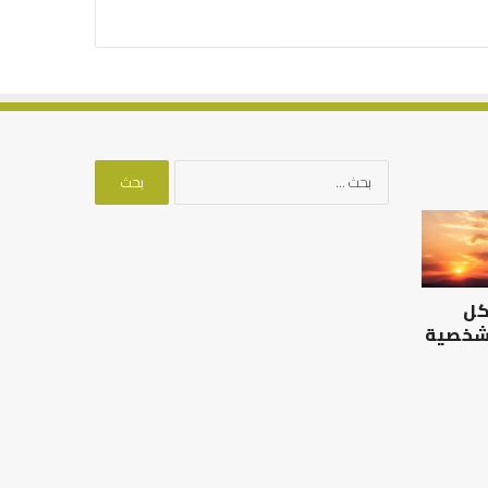
البحث
عن:
الرصيد
التوازن
التربوي
بين
والطفولة
عمل
المبكرة
الدنيا
كل
..
وطلب
كيف
الآخرة
 شخصية
نترجم
الرصيد التربوي والطفولة
خبرات
المبكرة .. كيف نترجم خبرات ما
التوازن بين عمل الدن
ما
قبل المدرسة إلى نجاح؟
الآخرة
قبل
المدرسة
إلى