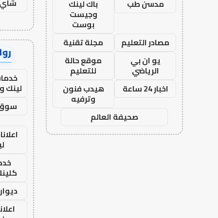
شاي 
مدسن طب
باك لينك
وجيست
بوست
مصادر التعليم
مجلة تقنية
رواب
يو ان بي
موقع حالة
الرياضي
للتعليم
خدمات
لينك و
اخبار 24 ساعة
هيدب فنون
وترفيه
سوق 
صحيفة العالم
اعلانا
لي
خدما
كلينك 26
ديوان
اعلان