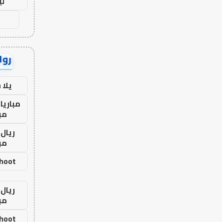
لي
رواب
يلا
مباريا
مب
ريال 
مب
shoot
ريال 
مب
shoot