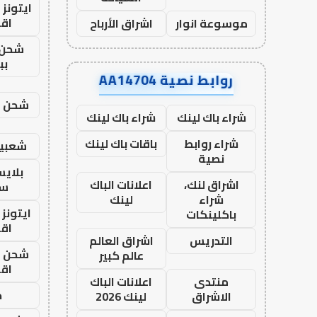
ايتونز
اق
موسوعة انوار
اشراق الأرباح
شحن 
بب
روابط نصية AA14704
شحن يل
شراء باك لينك
شراء باك لينك
شراء روابط
باقات باك لينك
شعبية
نصية
بلاي
اشراق لنك،
اعلانات الباك
ست
شراء
لينك
ايتونز
باكلينكات
اق
التدريس
اشراق العالم
شحن يل
عالم كبير
اق
منتدى
اعلانات الباك
ح
الاشراق
لينك 2026