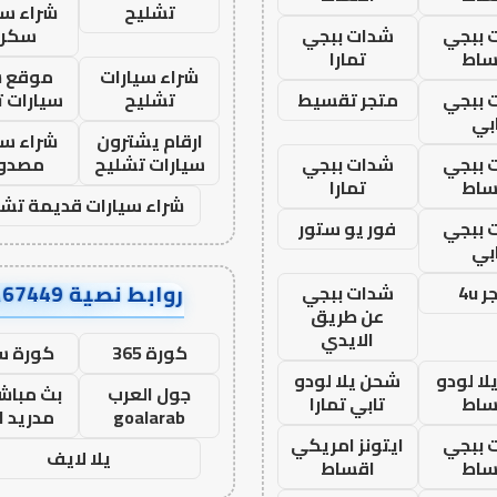
تشليح
شراء سي
 ببجي
شدات ببجي
سكرا
ساط
تمارا
شراء سيارات
موقع ش
 ببجي
متجر تقسيط
تشليح
سيارات 
بي
ارقام يشترون
شراء سي
 ببجي
شدات ببجي
سيارات تشليح
مصدو
ساط
تمارا
شراء سيارات قديمة تشل
 ببجي
فور يو ستور
بي
روابط نصية AA67449
 4u
شدات ببجي
عن طريق
الايدي
كورة 365
كورة س
ا لودو
شحن يلا لودو
جول العرب
بث مباشر
ساط
تابي تمارا
goalarab
مدريد ا
 ببجي
ايتونز امريكي
يلا لايف
ساط
اقساط