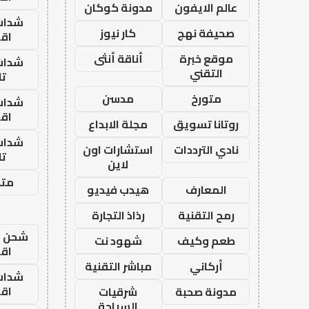
عالم الايفون
مدونة كوكان
شدات
صحيفة نهج
كار نيوز
اق
موقع خبرة
أناقة أنثى
شدات
التقني
تا
متورخ
مدسن
شدات
اق
روتانا تسويق
مجلة الابداع
شدات
نادي الترددات
استشارات اون
تا
لاين
متجر
المعارف
هيدب فيديو
رمح التقنية
رذاذ التجارة
شحن يل
طعم وكيف
شهود نت
اق
أركاني
مباشر التقنية
شدات
اق
مدونة صحبة
شرقيات
السياحة