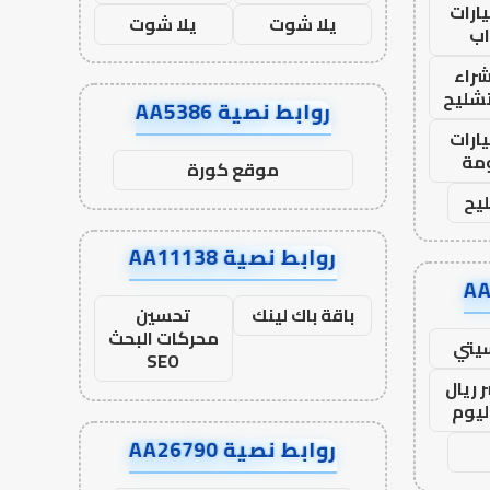
ارات
يلا شوت
يلا شوت
ب
راء
تشليح
روابط نصية AA5386
ارات
مة
موقع كورة
يح
روابط نصية AA11138
باقة باك لينك
تحسين
محركات البحث
يتي
SEO
 ريال
ليوم
روابط نصية AA26790