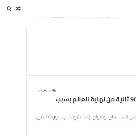
مقال
بحث
عن
عشوائي
111
0
عقارب “ساعة القيامة” تقرب البشرية 90 ثانية من نهاية العالم بسبب
لليل الذي يعني وصولها إليه نشوب حرب نووية تنفي