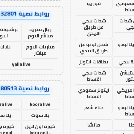
 سعودي
فور يو
ساط
روابط نصية AA32801
شدات
شدات ببجي
جي
عن طريق
ريال مدريد
برشلونة 
الايدي
مباشر اليوم
اليو
ا لودو
شحن لودو عن
مباريات اليوم
يلا لا
طريق الايدي
مباشر
 ببجي
بطاقات ايتونز
yalla live
ستيشن
شدات ببجي
ور
اقساط
روابط نصية AA80513
 امريكي
ايتونز سعودي
ساط
اقساط
ra live
koora live
ا لودو
حناء شعر
ساط
يلا شوت
يلا ش
نا
ماتشا
كورة اون لاين
كورة ج
a goal
- kora onli