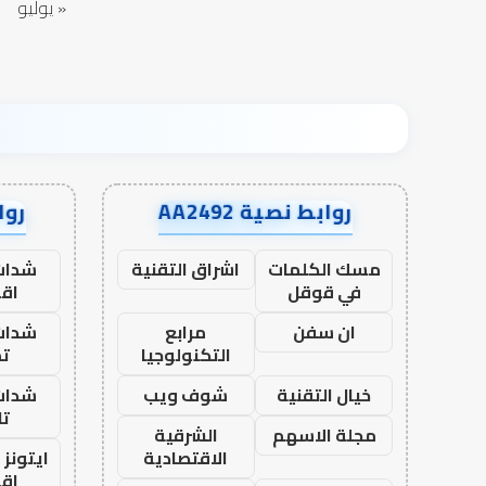
« يوليو
روابط نصية AA2492
رواب
مسك الكلمات
اشراق التقنية
شدات
في قوقل
اق
ان سفن
مرابع
شدات
التكنولوجيا
تم
خيال التقنية
شوف ويب
شدات
تا
مجلة الاسهم
الشرقية
الاقتصادية
ايتونز
اق