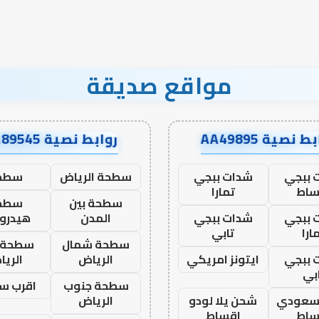
مواقع صديقة
ط نصية AA49895
روابط نصية AA89545
 ببجي
شدات ببجي
سطحة الرياض
سطح
ساط
تمارا
سطحة بين
سطح
 ببجي
شدات ببجي
المدن
هيدرو
ارا
تابي
سطحة شمال
سطحة 
 ببجي
ايتونز امريكي
الرياض
الري
بي
سطحة جنوب
اقرب س
 سعودي
شحن يلا لودو
الرياض
ساط
اقساط