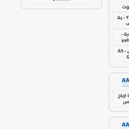
وت
Yalla Live - يلا
ف
ة -
yal
اس جول - AS
G
ارباح
س