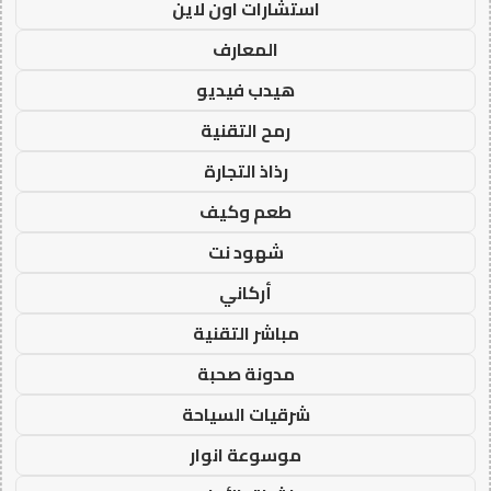
استشارات اون لاين
المعارف
هيدب فيديو
رمح التقنية
رذاذ التجارة
طعم وكيف
شهود نت
أركاني
مباشر التقنية
مدونة صحبة
شرقيات السياحة
موسوعة انوار