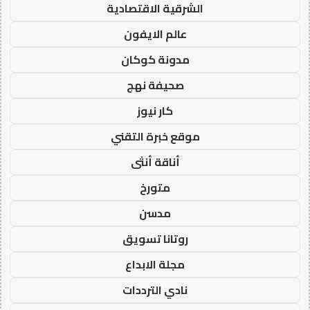
الشرقية الاقتصادية
عالم الايفون
مدونة كوكان
صحيفة نهج
كار نيوز
موقع خبرة التقني
أناقة أنثى
متورخ
مدسن
روتانا تسويق
مجلة الابداع
نادي الترددات