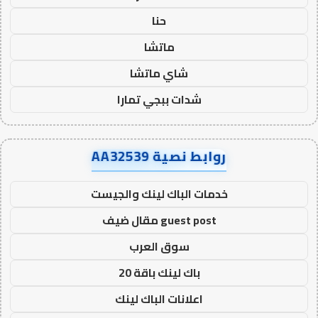
حنا
ماتشا
شاي ماتشا
شدات ببجي تمارا
روابط نصية AA32539
خدمات الباك لينك والجيست
guest post مقال ضيف
سوق العرب
باك لينك باقة 20
اعلانات الباك لينك