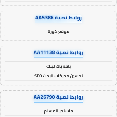
روابط نصية AA5386
موقع كورة
روابط نصية AA11138
باقة باك لينك
تحسين محركات البحث SEO
روابط نصية AA26790
ماسنجر المسلم