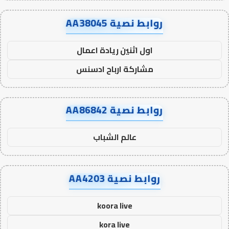
روابط نصية AA38045
اول اثنين ريادة اعمال
مشاركة ارباح ادسنس
روابط نصية AA86842
عالم الشباب
روابط نصية AA4203
koora live
kora live