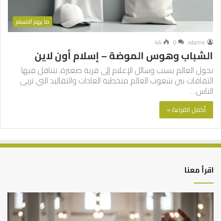
ما يهم المسلم
46
0
islamic
الشباب وهوس الموضة – إسلام أون لاين
تحول العالم بسبب وسائل الإعلام إلى قرية صغيرة، تتناقل فيها
الثقافات بين شعوب العالم متخطية العادات والتقاليد التي تربى
الناس…
أكمل القراءة »
اقرأ معنا
العلاقة
الر
العلمية
الت
بين
وال