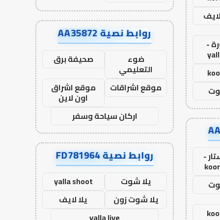
لايف
روابط نصية AA35872
ة -
yal
ضوء
صحيفة برق
التعليمي
koo
موقع اشراقات
موقع اشراق
وت
اون لاين
اركان سياحة وسفر
روابط نصية FD781964
ار -
koor
يلا شوت
yalla shoot
وت
يلا شوت زون
يلا لايف
koo
yalla live