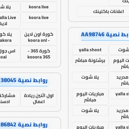
نك
koora live
يلا ش
اعلانات باكلينك
koora live
لاي
ط نصية AA98746
كورة اون لاين
يلا كور
lakora
- koora onl
 شوت
yalla shoot
كورة 365 -
oal
kooora 365
ت اليوم
برشلونة مباشر
اشر
مدريد
يلا شوت
روابط نصية AA38045
اشر
yalla 
مباريات اليوم
اول اثنين ريادة
مشاركة 
مباشر
اعمال
ادسن
مدريد
يلا شوت
اشر
روابط نصية AA86842
yalla 
مباريات اليوم