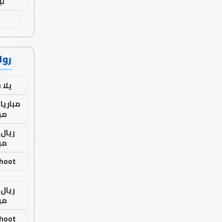
لي
رواب
يلا
مباريا
مب
ريال 
مب
shoot
ريال 
مب
shoot