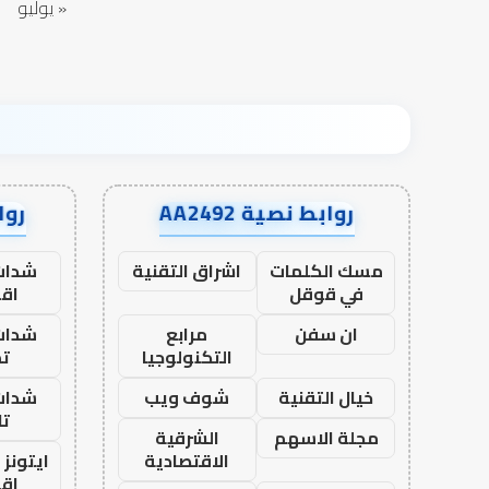
« يوليو
روابط نصية AA2492
رواب
مسك الكلمات
اشراق التقنية
شدات
في قوقل
اق
ان سفن
مرابع
شدات
التكنولوجيا
تم
خيال التقنية
شوف ويب
شدات
تا
مجلة الاسهم
الشرقية
الاقتصادية
ايتونز
اق