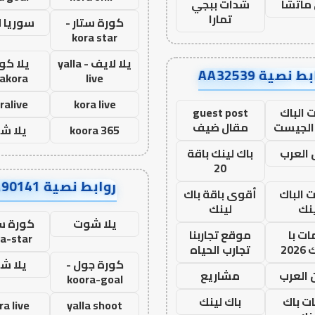
ماتشا
شدات ببجي
تمارا
كورة ستار -
سوريا 
kora star
يلا لايف - yalla
يلا كور
ط نصية AA32539
lakora
live
ralive
kora live
 الباك
guest post
الجيست
مقال ضيف
koora 365
يلا ش
العرب
باك لينك باقة
20
روابط نصية AA90141
ت الباك
أقوى باقة باك
نك
لينك
يلا شوت
كورة ست
ت با
موقع تجاربنا
a-star
20
تجارب الحياه
كورة جول -
يلا ش
 العرب
مشاريع
koora-goal
ات باك
باك لينك
ra live
yalla shoot