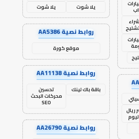
ارات
يلا شوت
يلا شوت
ب
راء
تشليح
روابط نصية AA5386
ارات
مة
موقع كورة
يح
روابط نصية AA11138
باقة باك لينك
تحسين
محركات البحث
يتي
SEO
 ريال
ليوم
روابط نصية AA26790