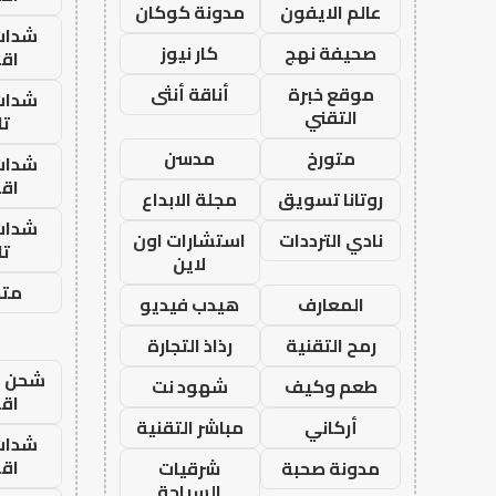
عالم الايفون
مدونة كوكان
شدات
صحيفة نهج
كار نيوز
اق
موقع خبرة
أناقة أنثى
شدات
التقني
تا
متورخ
مدسن
شدات
اق
روتانا تسويق
مجلة الابداع
شدات
نادي الترددات
استشارات اون
تا
لاين
متجر
المعارف
هيدب فيديو
رمح التقنية
رذاذ التجارة
شحن يل
طعم وكيف
شهود نت
اق
أركاني
مباشر التقنية
شدات
اق
مدونة صحبة
شرقيات
السياحة