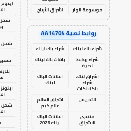
ايتونز
اق
موسوعة انوار
اشراق الأرباح
شحن 
بب
روابط نصية AA14704
شحن يل
شراء باك لينك
شراء باك لينك
شراء روابط
باقات باك لينك
شعبية
نصية
بلاي
اشراق لنك،
اعلانات الباك
ست
شراء
لينك
ايتونز
باكلينكات
اق
التدريس
اشراق العالم
شحن يل
عالم كبير
اق
منتدى
اعلانات الباك
ح
الاشراق
لينك 2026