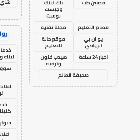
شاي 
مدسن طب
باك لينك
وجيست
بوست
مصادر التعليم
مجلة تقنية
رواب
يو ان بي
موقع حالة
الرياضي
للتعليم
خدمات
لينك و
اخبار 24 ساعة
هيدب فنون
وترفيه
سوق 
صحيفة العالم
اعلانا
لي
خدما
كلينك 26
ديوان
اعلان