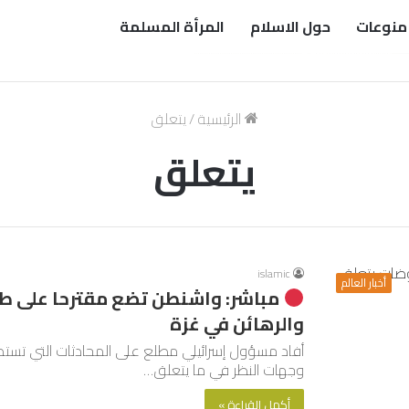
منوعات
حول الاسلام
المرأة المسلمة
الرئيسية
/
يتعلق
يتعلق
islamic
أخبار العالم
مباشر: واشنطن تضع مقترحا على طا
والرهائن في غزة
أفاد مسؤول إسرائيلي مطلع على المحادثات التي تس
وجهات النظر في ما يتعلق…
أكمل القراءة »