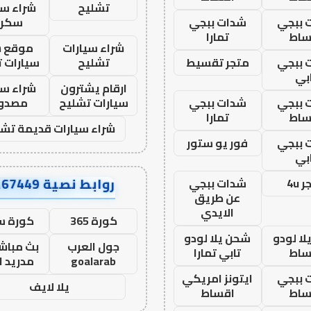
تشليح
شراء سي
 ببجي
شدات ببجي
سكرا
ساط
تمارا
شراء سيارات
موقع ش
 ببجي
متجر تقسيط
تشليح
سيارات 
بي
ارقام يشترون
شراء سي
 ببجي
شدات ببجي
سيارات تشليح
مصدو
ساط
تمارا
شراء سيارات قديمة تشل
 ببجي
فور يو ستور
بي
روابط نصية AA67449
 4u
شدات ببجي
عن طريق
الايدي
كورة 365
كورة س
ا لودو
شحن يلا لودو
جول العرب
بث مباشر
ساط
تابي تمارا
goalarab
مدريد ا
 ببجي
ايتونز امريكي
يلا لايف
ساط
اقساط