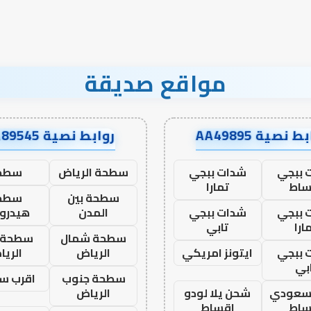
نجاح؟
مواقع صديقة
ط نصية AA49895
روابط نصية AA89545
 ببجي
شدات ببجي
سطحة الرياض
سطح
ساط
تمارا
سطحة بين
سطح
 ببجي
شدات ببجي
المدن
هيدرو
ارا
تابي
سطحة شمال
سطحة 
 ببجي
ايتونز امريكي
الرياض
الري
بي
سطحة جنوب
اقرب س
 سعودي
شحن يلا لودو
الرياض
ساط
اقساط