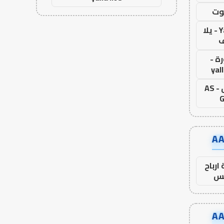
وت
Yalla Live - يلا
ف
ة -
yal
اس جول - AS
G
ارباح
س