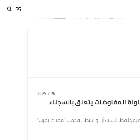
مقال
بحث
عن
عشوائي
99
0
ولة المفاوضات يتعلق بالسجناء
تضيفها قطر السبت أن واشنطن قدمت “مقترحا يقرب”