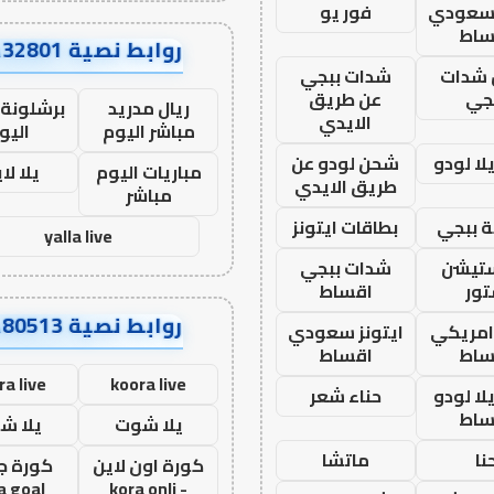
 سعودي
فور يو
ساط
روابط نصية AA32801
شدات
شدات ببجي
جي
عن طريق
ريال مدريد
برشلونة 
الايدي
مباشر اليوم
اليو
ا لودو
شحن لودو عن
مباريات اليوم
يلا لا
طريق الايدي
مباشر
 ببجي
بطاقات ايتونز
yalla live
ستيشن
شدات ببجي
ور
اقساط
روابط نصية AA80513
 امريكي
ايتونز سعودي
ساط
اقساط
ra live
koora live
ا لودو
حناء شعر
ساط
يلا شوت
يلا ش
نا
ماتشا
كورة اون لاين
كورة ج
a goal
- kora onli