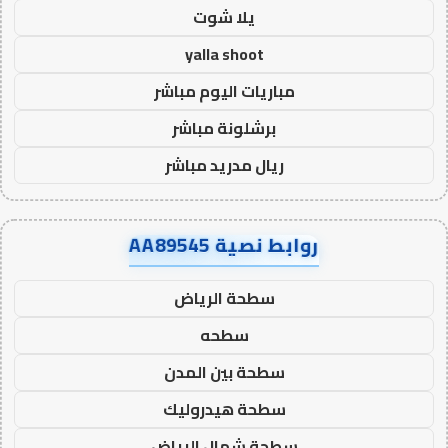
يلا شوت
yalla shoot
مباريات اليوم مباشر
برشلونة مباشر
ريال مدريد مباشر
روابط نصية AA89545
سطحة الرياض
سطحه
سطحة بين المدن
سطحة هيدروليك
سطحة شمال الرياض