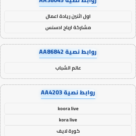
اول اثنين ريادة اعمال
مشاركة ارباح ادسنس
روابط نصية AA86842
عالم الشباب
روابط نصية AA4203
koora live
kora live
كورة لايف