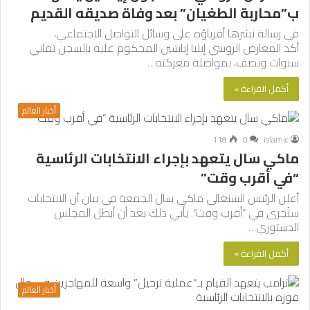
ب”محاربة الطغيان” بعد وفاة صديقه القديم
في رسالة نشرها أقرباؤه على وسائل التواصل الاجتماعي،
أكد المعارض الروسي إيليا إياشين المحكوم عليه بالسجن ثماني
سنوات ونصف، بمواصلة معركته…
أكمل القراءة »
أخبار العالم
118
0
islamic
ماكي سال يتعهد بإجراء الانتخابات الرئاسية
“في أقرب وقت”
أعلن الرئيس السنغالي ماكي سال الجمعة في بيان أن الانتخابات
ستُجرى في “أقرب وقت”. يأتي ذلك بعد أن أبطل المجلس
الدستوري…
أكمل القراءة »
أخبار العالم