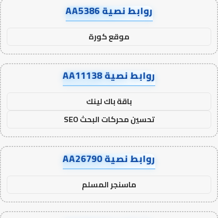
روابط نصية AA5386
موقع كورة
روابط نصية AA11138
باقة باك لينك
تحسين محركات البحث SEO
روابط نصية AA26790
ماسنجر المسلم