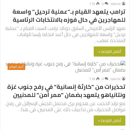
119
0
islamic
ترامب يتعهد القيام بـ”عملية ترحيل” واسعة
للمهاجرين في حال فوزه بالانتخابات الرئاسية
تعهد الرئيس الأمريكي السابق دونالد ترامب السبت القيام بـ “عملية
ترحيل” واسعة للمهاجرين في حال أعيد انتخابه رئيسا للولايات
المتحدة. تعقب…
أكمل القراءة »
أخبار العالم
118
0
islamic
تحذيرات من "كارثة إنسانية" في رفح جنوب غزة
ونتانياهو يتعهد بضمان "ممر آمن" للمدنيين
مع تزايد الحديث عن هجوم بري محتمل للجيش الإسرائيل في رفح،
تتواصل التحذيرات من تداعيات ذلك على المدنيين، في هذا…
أكمل القراءة »