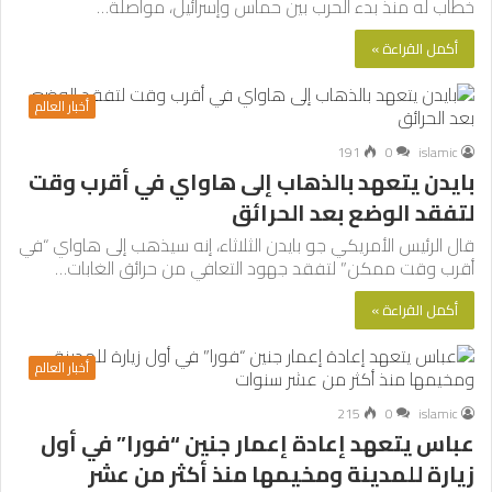
خطاب له منذ بدء الحرب بين حماس وإسرائيل، مواصلة…
أكمل القراءة »
أخبار العالم
191
0
islamic
بايدن يتعهد بالذهاب إلى هاواي في أقرب وقت
لتفقد الوضع بعد الحرائق
قال الرئيس الأمريكي جو بايدن الثلاثاء، إنه سيذهب إلى هاواي “في
أقرب وقت ممكن” لتفقد جهود التعافي من حرائق الغابات…
أكمل القراءة »
أخبار العالم
215
0
islamic
عباس يتعهد إعادة إعمار جنين “فورا” في أول
زيارة للمدينة ومخيمها منذ أكثر من عشر