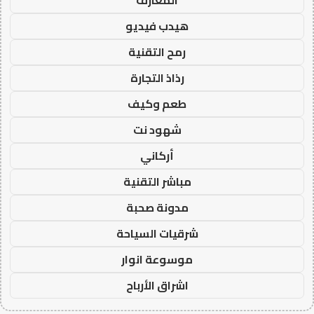
المعارف
هيدب فيديو
رمح التقنية
رذاذ التجارة
طعم وكيف
شهود نت
أركاني
مباشر التقنية
مدونة صحبة
شرقيات السياحة
موسوعة انوار
اشراق الأرباح