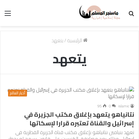
بحث
الق
عن
الرئيسية
/
يتعهد
يتعهد
أخبار العالم
95
0
islamic
نتانياهو يتعهد بإغلاق مكتب الجزيرة في
إسرائيل والقناة تعتبره قرارا لإسكاتها
تعهد بنيامين نتانياهو بإغلاق مكتب قناة الجزيرة القطرية في
إسرائيل، وذلك بعد مصادقة الكنيست على قانون يسمح له بحظر