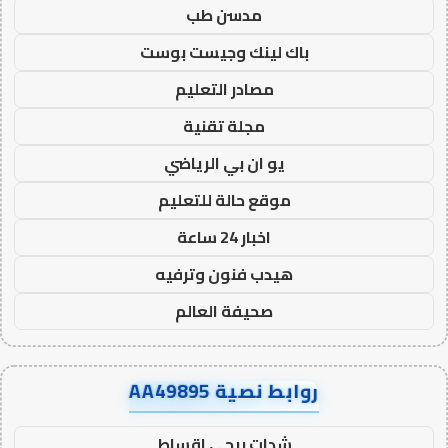
مدسن طب
باك لينك وجيست بوست
مصادر التعليم
مجلة تقنية
يو ان بي الرياضي
موقع حالة للتعليم
اخبار 24 ساعة
هيدب فنون وترفيه
صحيفة العالم
روابط نصية AA49895
شدات ببجي اقساط