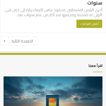
سنوات
أجرى الرئيس الفلسطيني محمود عباس الأربعاء زيارة إلى جنين هي
الأولى له للمدينة ومخيمها منذ أكثر من عشر سنوات، بعد…
أكمل القراءة »
الصفحة التالية
اقرأ معنا
التوازن
كي
بين
تش
عمل
الع
الدنيا
شخ
وطلب
الإ
الآخرة