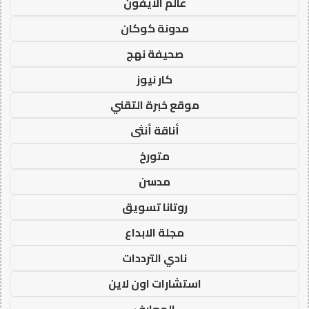
عالم الايفون
مدونة كوكان
صحيفة نهج
كار نيوز
موقع خبرة التقني
أناقة أنثى
متورخ
مدسن
روتانا تسويق
مجلة الابداع
نادي الترددات
استشارات اون لاين