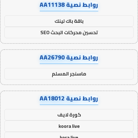
روابط نصية AA11138
باقة باك لينك
تحسين محركات البحث SEO
روابط نصية AA26790
ماسنجر المسلم
روابط نصية AA18012
كورة لايف
koora live
kora live