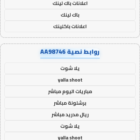
اعلانات باك لينك
باك لينك
اعلانات باكلينك
روابط نصية AA98746
يلا شوت
yalla shoot
مباريات اليوم مباشر
برشلونة مباشر
ريال مدريد مباشر
يلا شوت
yalla shoot