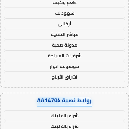
طعم وكيف
شهود نت
أركاني
مباشر التقنية
مدونة صحبة
شرقيات السياحة
موسوعة انوار
اشراق الأرباح
روابط نصية AA14704
شراء باك لينك
شراء باك لينك