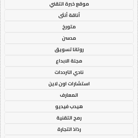
موقع خبرة التقني
أناقة أنثى
متورخ
مدسن
روتانا تسويق
مجلة الابداع
نادي الترددات
استشارات اون لاين
المعارف
هيدب فيديو
رمح التقنية
رذاذ التجارة