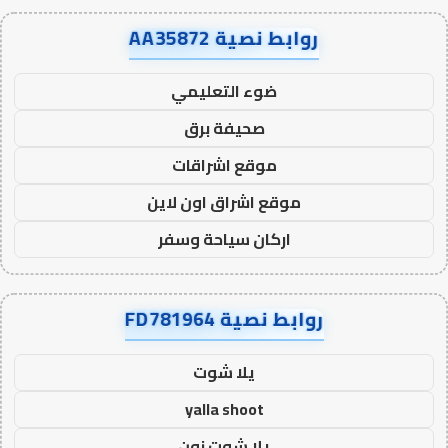
روابط نصية AA35872
ضوء التعليمي
صحيفة برق
موقع اشراقات
موقع اشراق اون لاين
اركان سياحة وسفر
روابط نصية FD781964
يلا شوت
yalla shoot
يلا شوت زون