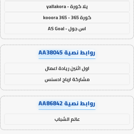
يلا كورة - yallakora
كورة 365 - kooora 365
اس جول - AS Goal
روابط نصية AA38045
اول اثنين ريادة اعمال
مشاركة ارباح ادسنس
روابط نصية AA86842
عالم الشباب