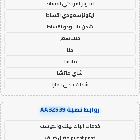
ايتونز امريكي اقساط
ايتونز سعودي اقساط
شحن يلا لودو اقساط
حناء شعر
حنا
ماتشا
شاي ماتشا
شدات ببجي تمارا
روابط نصية AA32539
خدمات الباك لينك والجيست
guest post مقال ضيف