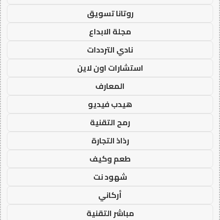
روتانا تسويق
مجلة الابداع
نادي الترددات
استشارات اون لاين
المعارف
هيدب فيديو
رمح التقنية
رذاذ التجارة
طعم وكيف
شهود نت
أركاني
مباشر التقنية