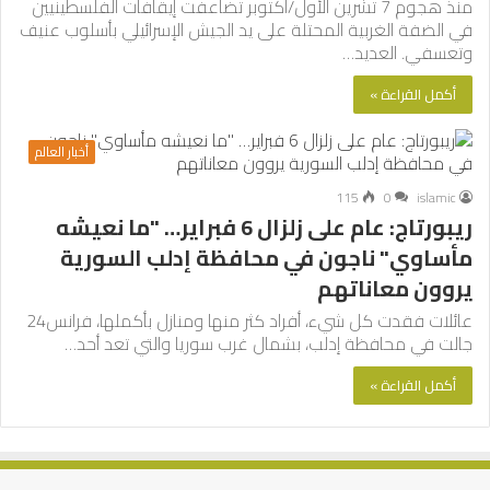
منذ هجوم 7 تشرين الأول/أكتوبر تضاعفت إيقافات الفلسطينيين
في الضفة الغربية المحتلة على يد الجيش الإسرائيلي بأسلوب عنيف
وتعسفي. العديد…
أكمل القراءة »
أخبار العالم
115
0
islamic
ريبورتاج: عام على زلزال 6 فبراير… "ما نعيشه
مأساوي" ناجون في محافظة إدلب السورية
يروون معاناتهم
عائلات فقدت كل شيء، أفراد كثر منها ومنازل بأكملها، فرانس24
جالت في محافظة إدلب، بشمال غرب سوريا والتي تعد أحد…
أكمل القراءة »