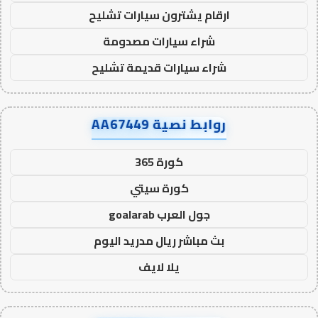
ارقام يشترون سيارات تشليح
شراء سيارات مصدومة
شراء سيارات قديمة تشليح
روابط نصية AA67449
كورة 365
كورة سيتي
جول العرب goalarab
بث مباشر ريال مدريد اليوم
يلا لايف