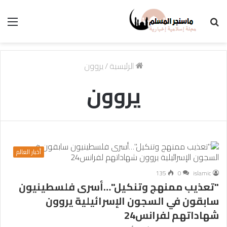
بحث
الق
عن
الرئيسية
/
يروون
يروون
أخبار العالم
135
0
islamic
"تعذيب ممنهج وتنكيل"…أسرى فلسطينيون
سابقون في السجون الإسرائيلية يروون
شهاداتهم لفرانس24