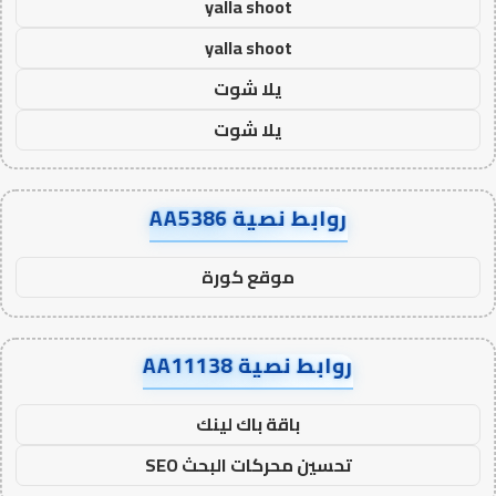
yalla shoot
yalla shoot
يلا شوت
يلا شوت
روابط نصية AA5386
موقع كورة
روابط نصية AA11138
باقة باك لينك
تحسين محركات البحث SEO