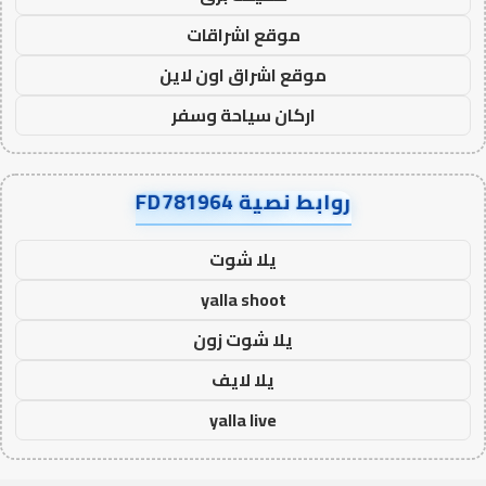
موقع اشراقات
موقع اشراق اون لاين
اركان سياحة وسفر
روابط نصية FD781964
يلا شوت
yalla shoot
يلا شوت زون
يلا لايف
yalla live