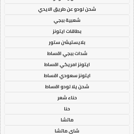
شحن لودو عن طريق الايدي
شعبية ببجي
بطاقات ايتونز
بلايستيشن ستور
شدات ببجي اقساط
ايتونز امريكي اقساط
ايتونز سعودي اقساط
شحن يلا لودو اقساط
حناء شعر
حنا
ماتشا
شاي ماتشا