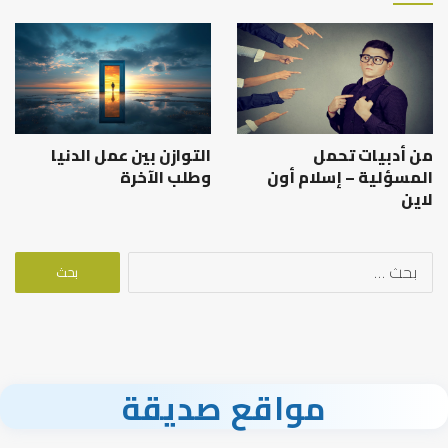
من أدبيات تحمل
التوازن بين عمل الدنيا
المسؤلية – إسلام أون
وطلب الآخرة
لاين
البحث
عن:
مواقع صديقة