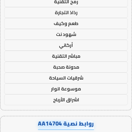
رمح التقنية
رذاذ التجارة
طعم وكيف
شهود نت
أركاني
مباشر التقنية
مدونة صحبة
شرقيات السياحة
موسوعة انوار
اشراق الأرباح
روابط نصية AA14704