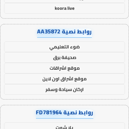
koora live
روابط نصية AA35872
ضوء التعليمي
صحيفة برق
موقع اشراقات
موقع اشراق اون لاين
اركان سياحة وسفر
روابط نصية FD781964
يلا شوت