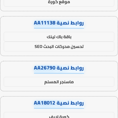
موقع كورة
روابط نصية AA11138
باقة باك لينك
تحسين محركات البحث SEO
روابط نصية AA26790
ماسنجر المسلم
روابط نصية AA18012
كورة لايف