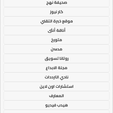
صحيفة نهج
كار نيوز
موقع خبرة التقني
أناقة أنثى
متورخ
مدسن
روتانا تسويق
مجلة الابداع
نادي الترددات
استشارات اون لاين
المعارف
هيدب فيديو