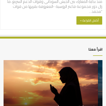
منذ بداية المعارك بين الجيش السوداني وقوات الدعم السريع، ما
زال دور مجموعة فاغنر الروسية -المعروفة بقربها من قوات
“محمد…
أكمل القراءة »
اقرأ معنا
كيف
أه
تشكل
أسب
العبادات
عد
شخصية
است
الإنسان؟
الد