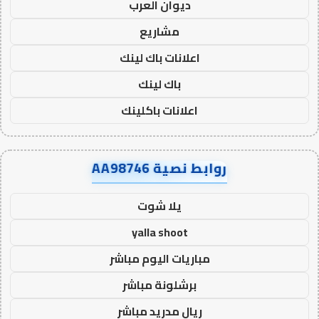
ديوان العرب
مشاريع
اعلانات باك لينك
باك لينك
اعلانات باكلينك
روابط نصية AA98746
يلا شوت
yalla shoot
مباريات اليوم مباشر
برشلونة مباشر
ريال مدريد مباشر