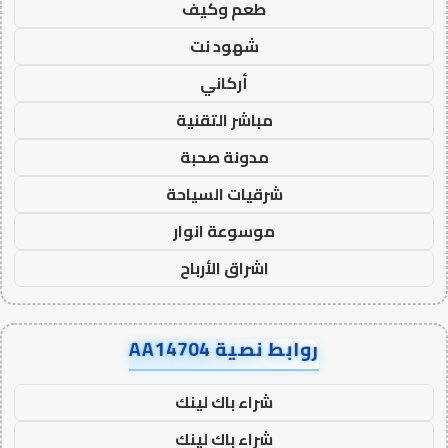
طعم وكيف
شهود نت
أركاني
مباشر التقنية
مدونة صحبة
شرقيات السياحة
موسوعة انوار
اشراق الأرباح
روابط نصية AA14704
شراء باك لينك
شراء باك لينك