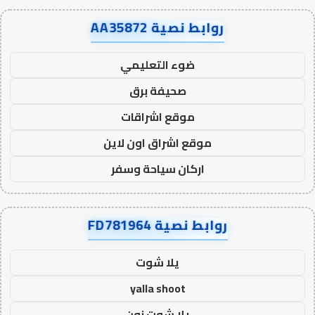
روابط نصية AA35872
ضوء التعليمي
صحيفة برق
موقع اشراقات
موقع اشراق اون لاين
اركان سياحة وسفر
روابط نصية FD781964
يلا شوت
yalla shoot
يلا شوت زون