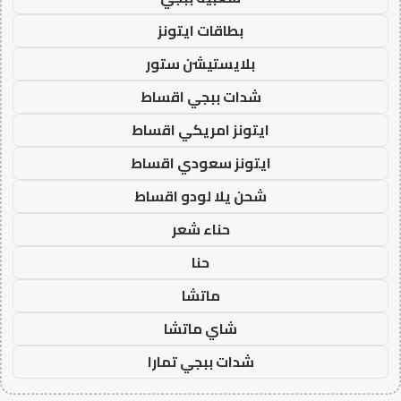
بطاقات ايتونز
بلايستيشن ستور
شدات ببجي اقساط
ايتونز امريكي اقساط
ايتونز سعودي اقساط
شحن يلا لودو اقساط
حناء شعر
حنا
ماتشا
شاي ماتشا
شدات ببجي تمارا