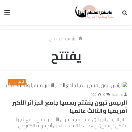
بحث
الق
عن
الرئيسية
/
يفتتح
يفتتح
أخبار العالم
100
0
islamic
الرئيس تبون يفتتح رسميا جامع الجزائر الأكبر
أفريقيا والثالث عالميا
قام الرئيس الجزائري عبد المجيد تبون الأحد بافتتاح جامع الجزائر
بشكل “رسمي”. ويعد هذا المسجد الذي أثير حوله الكثير من…