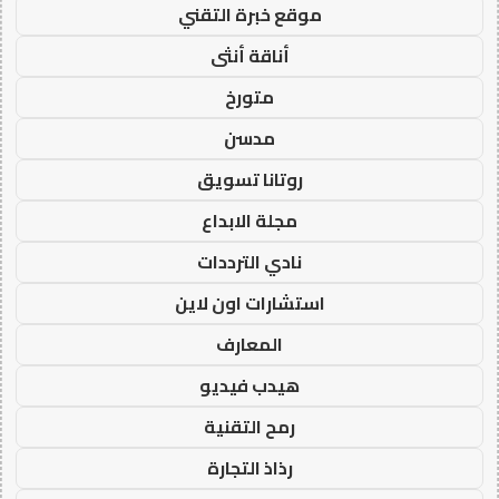
موقع خبرة التقني
أناقة أنثى
متورخ
مدسن
روتانا تسويق
مجلة الابداع
نادي الترددات
استشارات اون لاين
المعارف
هيدب فيديو
رمح التقنية
رذاذ التجارة