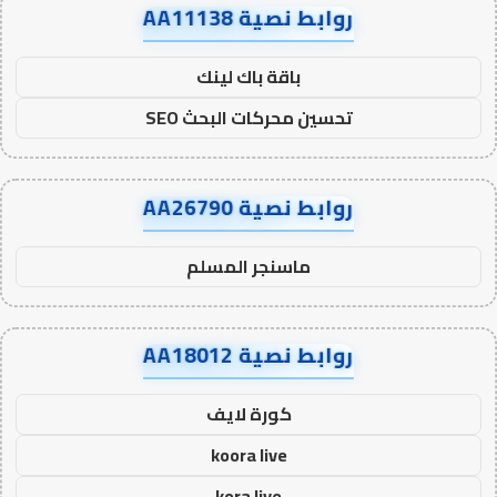
روابط نصية AA11138
باقة باك لينك
تحسين محركات البحث SEO
روابط نصية AA26790
ماسنجر المسلم
روابط نصية AA18012
كورة لايف
koora live
kora live