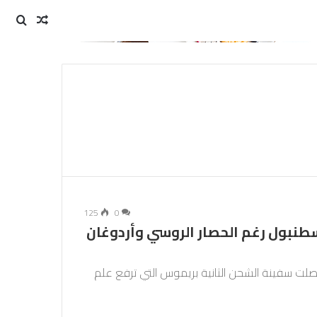
مقال
بحث
عن
عشوائي
125
0
طنبول رغم الحصار الروسي وأردوغان
وصلت سفينة الشحن الثانية بريموس التي ترفع علم