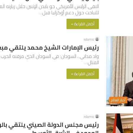
التقى الرئيس الأمريكي جو بايدن الإثنين خلال زيارته ا
للتباحث حول دعم أوكرانيا قبل…
أكمل القراءة »
islamic
رئيس الإمارات الشيخ محمد يلتقي مبعو
واد مداني ، السودان: في السودان الذي مزقته الحرب ، أ
القتال…
أكمل القراءة »
أخبار العالم
islamic
رئيس مجلس الدولة الصيني يلتقي بال
الوجود في الشرق الأوسط