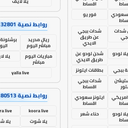
يلا لايف
ساط
اقساط
 سعودي
فور يو
ساط
روابط نصية AA32801
شدات
شدات ببجي
جي
عن طريق
ريال مدريد
برشلونة 
الايدي
مباشر اليوم
اليو
ا لودو
شحن لودو عن
مباريات اليوم
يلا لا
طريق الايدي
مباشر
 ببجي
بطاقات ايتونز
yalla live
ستيشن
شدات ببجي
ور
اقساط
روابط نصية AA80513
 امريكي
ايتونز سعودي
ساط
اقساط
ra live
koora live
ا لودو
حناء شعر
ساط
يلا شوت
يلا ش