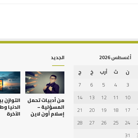
أغسطس 2026
الجديد
ن
ث
أرب
خ
ج
أهم
أسباب
7
6
5
4
3
عدم
استجابة
14
13
12
11
10
من أدبيات تحمل
التوازن ب
الدعاء
المسؤلية –
الدنيا وط
21
20
19
18
17
إسلام أون لاين
الآخرة
28
27
26
25
24
 العبادات شخصية
أهم أسباب عدم استجابة
الدعاء
31