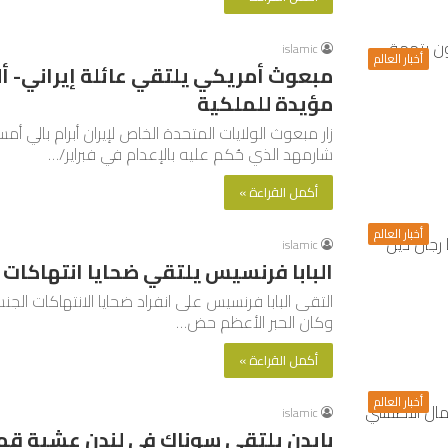
islamic
أخبار العالم
مبعوث أمريكي يلتقي عائلة إيراني- 
مؤيدة للملكية
زار مبعوث الولايات المتحدة الخاص لإيران أبرام بالي 
شارمهد الذي حُكم عليه بالإعدام في فبراير/…
أكمل القراءة »
أخبار العالم
islamic
البابا فرنسيس يلتقي ضحايا انتهاكات 
التقى البابا فرنسيس على انفراد ضحايا الانتهاكات الجنسية
وكان الحبر الأعظم حض…
أكمل القراءة »
أخبار العالم
islamic
بايدن يلتقي سوناك في لندن عشية ق