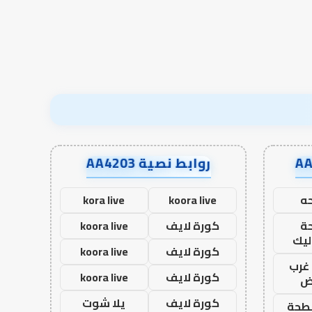
أدب
الخلاف
روابط نصية AA4203
ه
koora live
kora live
ة
كورة لايف
koora live
ليك
كورة لايف
koora live
غرب
كورة لايف
koora live
اض
كورة لايف
يلا شوت
طحة