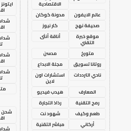
الاقتصادية
ايتونز
اق
عالم الايفون
مدونة كوكان
شدات
صحيفة نهج
كار نيوز
اق
موقع خبرة
أناقة أنثى
شدات
التقني
تا
متورخ
مدسن
شدات
اق
روتانا تسويق
مجلة الابداع
شدات
نادي الترددات
استشارات اون
تا
لاين
متجر
المعارف
هيدب فيديو
رمح التقنية
رذاذ التجارة
شحن يل
طعم وكيف
شهود نت
اق
أركاني
مباشر التقنية
شدات