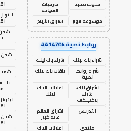
اق
مدونة صحبة
شرقيات
السياحة
ايتونز
اق
موسوعة انوار
اشراق الأرباح
شحن 
بب
روابط نصية AA14704
شحن يل
شراء باك لينك
شراء باك لينك
شراء روابط
باقات باك لينك
شعبية
نصية
بلاي
اشراق لنك،
اعلانات الباك
ست
شراء
لينك
ايتونز
باكلينكات
اق
التدريس
اشراق العالم
شحن يل
عالم كبير
اق
منتدى
اعلانات الباك