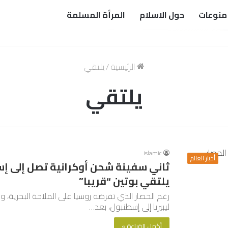
منوعات
حول الاسلام
المرأة المسلمة
الرئيسية
/
يلتقي
يلتقي
islamic
أخبار العالم
ثاني سفينة شحن أوكرانية تصل إلى إس
يلتقي بوتين “قريبا”
رغم الحصار الذي تفرضه روسيا على الملاحة البحرية، 
ليبيريا إلى إسطنبول، بعد…
أكمل القراءة »