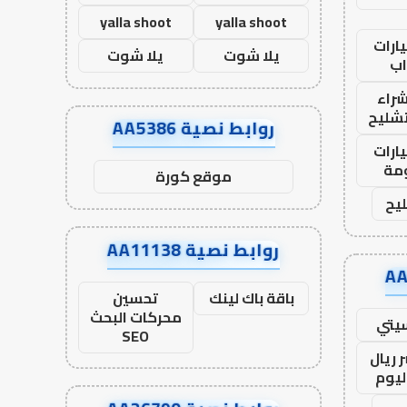
yalla shoot
yalla shoot
ارات
يلا شوت
يلا شوت
ب
راء
تشليح
روابط نصية AA5386
ارات
مة
موقع كورة
يح
روابط نصية AA11138
باقة باك لينك
تحسين
محركات البحث
يتي
SEO
 ريال
ليوم