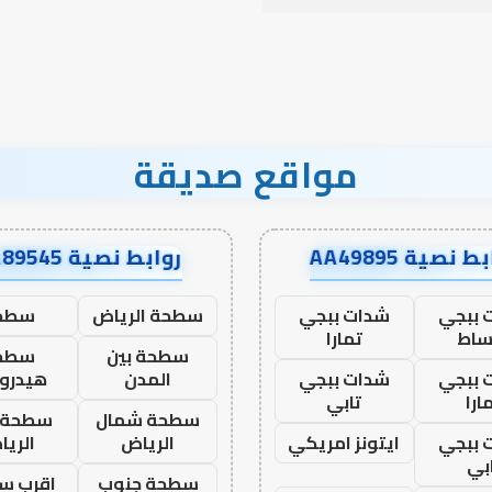
مواقع صديقة
ط نصية AA49895
روابط نصية AA89545
 ببجي
شدات ببجي
سطحة الرياض
سطح
ساط
تمارا
سطحة بين
سطح
 ببجي
شدات ببجي
المدن
هيدرو
ارا
تابي
سطحة شمال
سطحة 
 ببجي
ايتونز امريكي
الرياض
الري
بي
سطحة جنوب
اقرب س