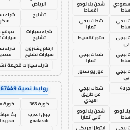
 سعودي
شحن يلا لودو
الرياض
ساط
اقساط
تشليح
شراء سي
 ببجي
شدات ببجي
سكرا
ساط
تمارا
شراء سيارات
موقع ش
 ببجي
متجر تقسيط
تشليح
سيارات 
بي
ارقام يشترون
شراء سي
 ببجي
شدات ببجي
سيارات تشليح
مصدو
ساط
تمارا
شراء سيارات قديمة تشل
 ببجي
فور يو ستور
بي
روابط نصية AA67449
 4u
شدات ببجي
عن طريق
الايدي
كورة 365
كورة س
ا لودو
شحن يلا لودو
جول العرب
بث مباشر
ساط
تابي تمارا
goalarab
مدريد ا
 ببجي
ايتونز امريكي