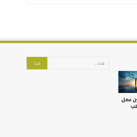
البحث
عن:
العلاقة
من
العلمية
أدبيات
بين
تحمل
الإمام
المسؤلية
ين عمل
مالك
–
والليث
إسلام
لب
بن
أون
العلاقة العلمية بين الإمام
سعد:
لاين
مالك والليث بن سعد: نموذج
من أدبيات تحمل المس
نموذج
في أدب الخلاف
إسلام أون لاين
في