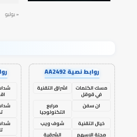
« يوليو
روابط نصية AA2492
رواب
مسك الكلمات
اشراق التقنية
شدات
في قوقل
اق
ان سفن
مرابع
شدات
التكنولوجيا
تم
خيال التقنية
شوف ويب
شدات
تا
مجلة الاسهم
الشرقية