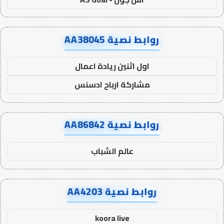
روابط نصية AA38045
اول اثنين ريادة اعمال
مشاركة ارباح ادسنس
روابط نصية AA86842
عالم الشباب
روابط نصية AA4203
koora live