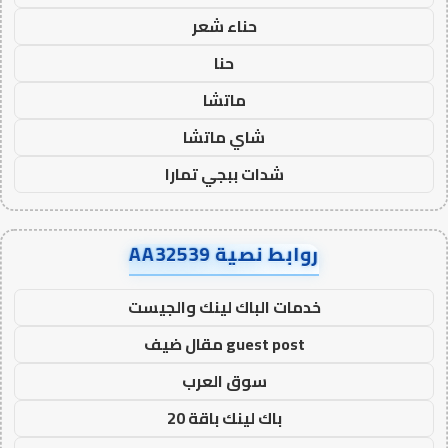
حناء شعر
حنا
ماتشا
شاي ماتشا
شدات ببجي تمارا
روابط نصية AA32539
خدمات الباك لينك والجيست
guest post مقال ضيف
سوق العرب
باك لينك باقة 20