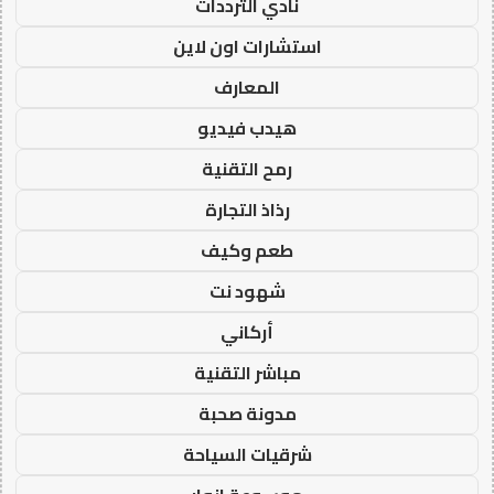
نادي الترددات
استشارات اون لاين
المعارف
هيدب فيديو
رمح التقنية
رذاذ التجارة
طعم وكيف
شهود نت
أركاني
مباشر التقنية
مدونة صحبة
شرقيات السياحة