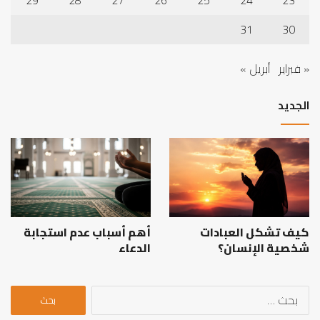
29
28
27
26
25
24
23
31
30
« فبراير
أبريل »
الجديد
كيف تشكل العبادات
أهم أسباب عدم استجابة
شخصية الإنسان؟
الدعاء
البحث
عن: