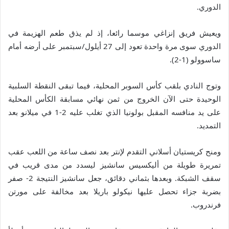
الدوري.
ويعيش فريق إنزاغي موسما رائعا، إذ لم يذق طعم الهزيمة في
الدوري سوى مرة واحدة تعود إلى 27 أيلول/سبتمبر على أرضه أمام
ساسوولو (1-2).
وتوج النادي بلقب كأس السوبر المحلية، فيما تبقى النقطة السلبية
الوحيدة حتى الآن الخروج من ثمن نهائي مسابقة الكأس المحلية
على يد منافسه المقبل بولونيا الذي تغلب عليه 2-1 في ميلانو بعد
التمديد.
ومنح كريستيان أسلاني التقدم لإنتر بعد نصف ساعة من اللعب عقب
تمريرة طويلة من أليكسيس سانشيز ليسدد من مدى قريب في
سقف الشبكة. وبعدها بثماني دقائق، جعل سانشيز النتيجة 2- صفر
بضربة جزاء تحصل عليها نيكولو باريلا بعد مخالفة على مورتن
فرندروب.