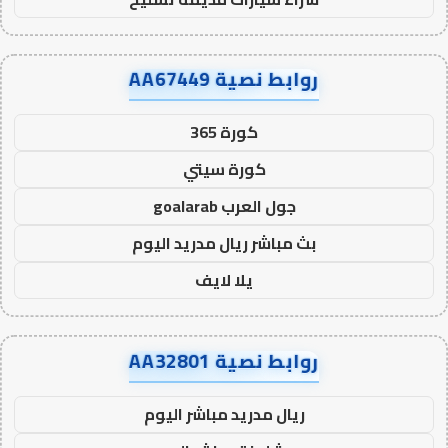
روابط نصية AA67449
كورة 365
كورة سيتي
جول العرب goalarab
بث مباشر ريال مدريد اليوم
يلا لايف
روابط نصية AA32801
ريال مدريد مباشر اليوم