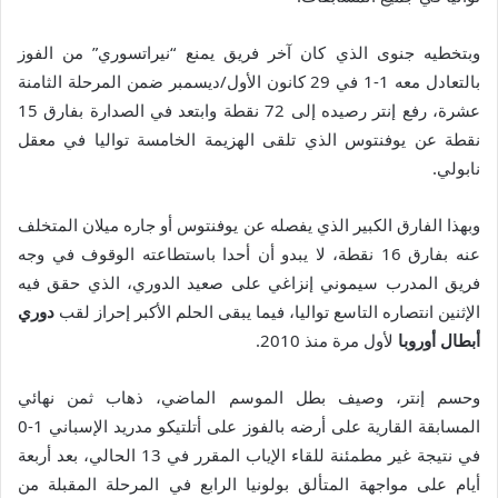
وبتخطيه جنوى الذي كان آخر فريق يمنع “نيراتسوري” من الفوز
بالتعادل معه 1-1 في 29 كانون الأول/ديسمبر ضمن المرحلة الثامنة
عشرة، رفع إنتر رصيده إلى 72 نقطة وابتعد في الصدارة بفارق 15
نقطة عن يوفنتوس الذي تلقى الهزيمة الخامسة تواليا في معقل
نابولي.
وبهذا الفارق الكبير الذي يفصله عن يوفنتوس أو جاره ميلان المتخلف
عنه بفارق 16 نقطة، لا يبدو أن أحدا باستطاعته الوقوف في وجه
فريق المدرب سيموني إنزاغي على صعيد الدوري، الذي حقق فيه
الإثنين انتصاره التاسع تواليا، فيما يبقى الحلم الأكبر إحراز لقب
دوري
أبطال أوروبا
لأول مرة منذ 2010.
وحسم إنتر، وصيف بطل الموسم الماضي، ذهاب ثمن نهائي
المسابقة القارية على أرضه بالفوز على أتلتيكو مدريد الإسباني 1-0
في نتيجة غير مطمئنة للقاء الإياب المقرر في 13 الحالي، بعد أربعة
أيام على مواجهة المتألق بولونيا الرابع في المرحلة المقبلة من