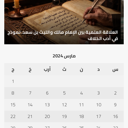
الإمام
الم
مالك
..
والليث
كي
بن
نتر
سعد:
خبر
نموذج
العلاقة العلمية بين الإمام مالك والليث بن سعد: نموذج
ما
ا
في
قب
في أدب الخلاف
ق
أدب
الم
الخلاف
إلى
مارس 2024
نجا
س
د
ن
ث
أرب
خ
ج
1
8
7
6
5
4
3
2
15
14
13
12
11
10
9
22
21
20
19
18
17
16