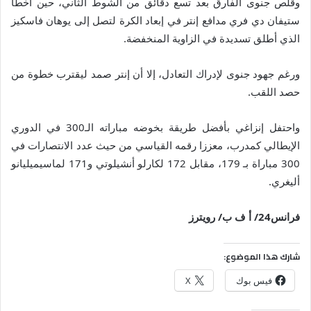
وقلص جنوى الفارق بعد تسع دقائق من الشوط الثاني، حين أخطأ
ستيفان دي فري مدافع إنتر في إبعاد الكرة لتصل إلى يوهان فاسكيز
الذي أطلق تسديدة في الزاوية المنخفضة.
ورغم جهود جنوى لإدراك التعادل، إلا أن إنتر صمد ليقترب خطوة من
حصد اللقب.
واحتفل إنزاغي بأفضل طريقة بخوضه مباراته الـ300 في الدوري
الإيطالي كمدرب، معززا رقمه القياسي من حيث عدد الانتصارات في
300 مباراة بـ 179، مقابل 172 لكارلو أنشيلوتي و171 لماسيميليانو
أليغري.
فرانس24/ أ ف ب/ رويترز
شارك هذا الموضوع:
فيس بوك
X