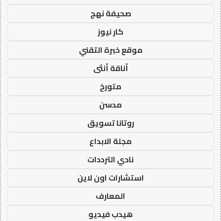
صحيفة نهج
كار نيوز
موقع خبرة التقني
أناقة أنثى
متورخ
مدسن
روتانا تسويق
مجلة الابداع
نادي الترددات
استشارات اون لاين
المعارف
هيدب فيديو