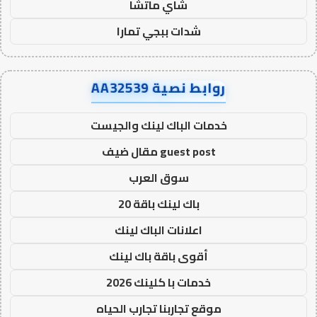
شاي ماتشا
شدات ببجي تمارا
روابط نصية AA32539
خدمات الباك لينك والجيست
guest post مقال ضيف
سوق العرب
باك لينك باقة 20
اعلانات الباك لينك
أقوى باقة باك لينك
خدمات با كلينك 2026
موقع تجاربنا تجارب الحياه