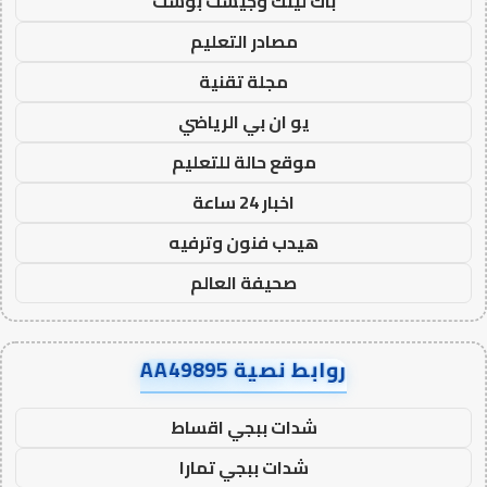
باك لينك وجيست بوست
مصادر التعليم
مجلة تقنية
يو ان بي الرياضي
موقع حالة للتعليم
اخبار 24 ساعة
هيدب فنون وترفيه
صحيفة العالم
روابط نصية AA49895
شدات ببجي اقساط
شدات ببجي تمارا