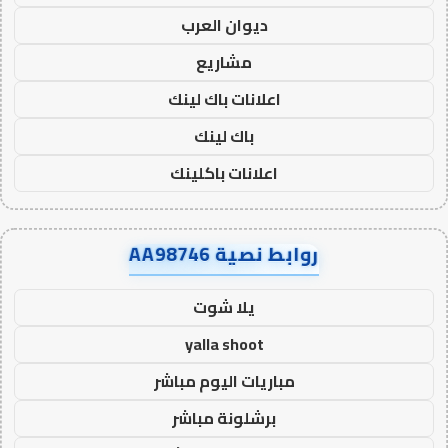
ديوان العرب
مشاريع
اعلانات باك لينك
باك لينك
اعلانات باكلينك
روابط نصية AA98746
يلا شوت
yalla shoot
مباريات اليوم مباشر
برشلونة مباشر