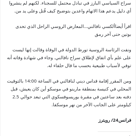
سراح السياسي البارز في تبادل محتمل للسجناء. لكنهم لم ينشروا
أي دليل يدعم هذا الاتهام واعدين بتوضيح كيف قُتل وعلى يد من.
اقرأ أيضا
ألكسي نافالني…المعارض الروسي الراحل الذي تحدى
بوتين حتى آخر رمق
ونفت الرئاسة الروسية تورط الدولة في الوفاة وقالت إنها ليست
على علم بأي اتفاق لإطلاق سراح نافالني. وجاء في شهادة وفاته أنه
توفي لأسباب طبيعية بحسب ما قال حلفاء له.
ومن المقرر إقامة قداس ديني لنافالني في الساعة 14:00 بالتوقيت
المحلي في كنيسة بمنطقة مارينو في موسكو أين كان يعيش، قبل
دفنه بعد ساعتين في مقبرة بوريسوفسكوي التي تبعد حوالي 2.5
كيلومتر على الجانب الآخر من نهر موسكفا.
فرانس24/ رويترز