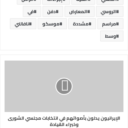
الروسي
المعارض
دفن
في
مراسم
مشددة
موسكو
نافالني
وسط
الإيرانيون يدلون بأصواتهم في انتخابات مجلسي الشورى
وخبراء القيادة