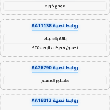
موقع كورة
روابط نصية AA11138
باقة باك لينك
تحسين محركات البحث SEO
روابط نصية AA26790
ماسنجر المسلم
روابط نصية AA18012