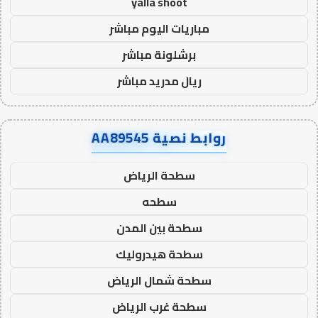
yalla shoot
مباريات اليوم مباشر
برشلونة مباشر
ريال مدريد مباشر
روابط نصية AA89545
سطحة الرياض
سطحه
سطحة بين المدن
سطحة هيدروليك
سطحة شمال الرياض
سطحة غرب الرياض