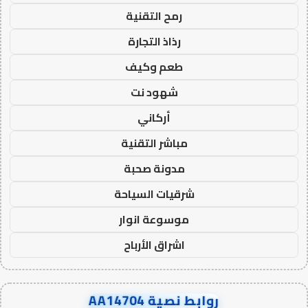
رمح التقنية
رذاذ التجارة
طعم وكيف
شهود نت
أركاني
مباشر التقنية
مدونة صحبة
شرقيات السياحة
موسوعة انوار
اشراق الأرباح
روابط نصية AA14704