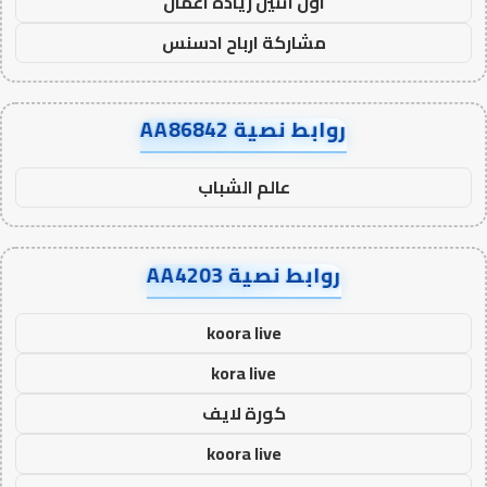
اول اثنين ريادة اعمال
مشاركة ارباح ادسنس
روابط نصية AA86842
عالم الشباب
روابط نصية AA4203
koora live
kora live
كورة لايف
koora live