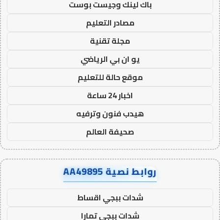
باك لينك وجيست بوست
مصادر التعليم
مجلة تقنية
يو ان بي الرياضي
موقع حالة للتعليم
اخبار 24 ساعة
هيدب فنون وترفيه
صحيفة العالم
روابط نصية AA49895
شدات ببجي اقساط
شدات ببجي تمارا