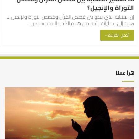
التوراة والإنجيل؟
إن التشابه الذي يبدو بين قصص القرآن وقصص التوراة والإنجيل لا
يعود إلى عمليات الأخذ من هذه الكتب المقدسة من…
أكمل القراءة »
اقرأ معنا
كيف
أه
تشكل
أسب
العبادات
عد
شخصية
است
الإنسان؟
الد