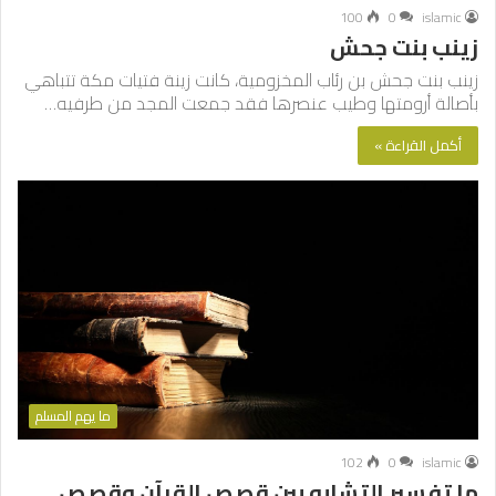
100
0
islamic
زينب بنت جحش
زينب بنت جحش بن رئاب المخزومية، كانت زينة فتيات مكة تتباهي
بأصالة أرومتها وطيب عنصرها فقد جمعت المجد من طرفيه…
أكمل القراءة »
ما يهم المسلم
102
0
islamic
ما تفسير التشابه بين قصص القرآن وقصص