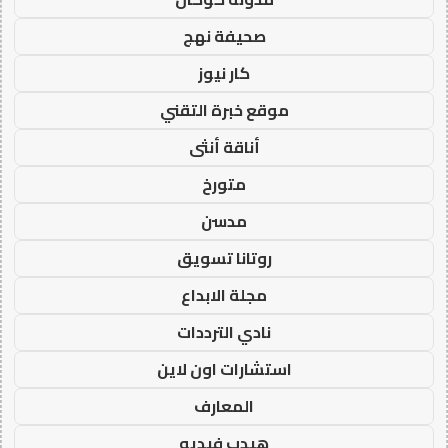
صحيفة نهج
كار نيوز
موقع خبرة التقني
أناقة أنثى
متورخ
مدسن
روتانا تسويق
مجلة الابداع
نادي الترددات
استشارات اون لاين
المعارف
هيدب فيديو