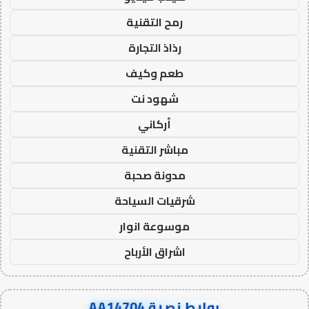
رمح التقنية
رذاذ التجارة
طعم وكيف
شهود نت
أركاني
مباشر التقنية
مدونة صحبة
شرقيات السياحة
موسوعة انوار
اشراق الأرباح
روابط نصية AA14704