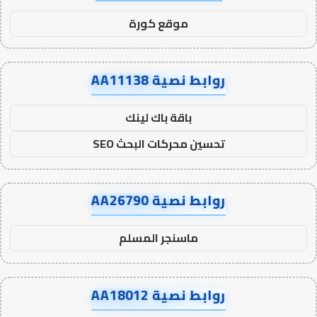
موقع كورة
روابط نصية AA11138
باقة باك لينك
تحسين محركات البحث SEO
روابط نصية AA26790
ماسنجر المسلم
روابط نصية AA18012