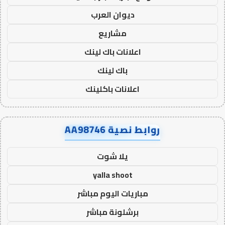
ديوان العرب
مشاريع
اعلانات باك لينك
باك لينك
اعلانات باكلينك
روابط نصية AA98746
يلا شوت
yalla shoot
مباريات اليوم مباشر
برشلونة مباشر