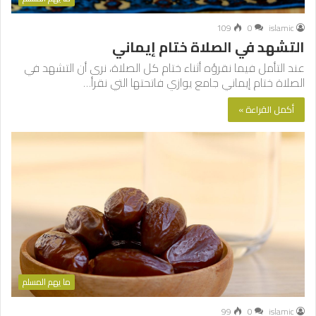
109
0
islamic
التشهد في الصلاة ختام إيماني
عند التأمل فيما نقرؤه أثناء ختام كل الصلاة، نرى أن التشهد في
الصلاة ختام إيماني جامع يوازي فاتحتها التي نقرأ…
أكمل القراءة »
ما يهم المسلم
99
0
islamic