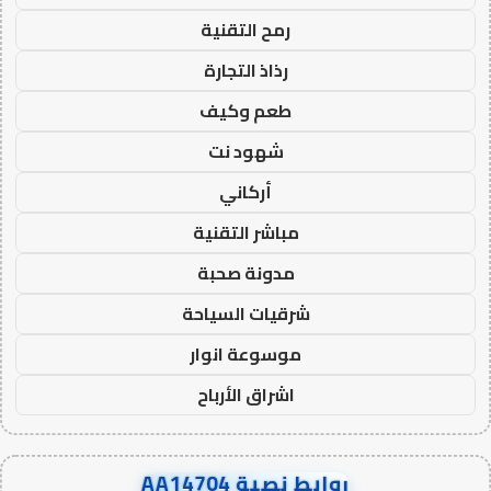
رمح التقنية
رذاذ التجارة
طعم وكيف
شهود نت
أركاني
مباشر التقنية
مدونة صحبة
شرقيات السياحة
موسوعة انوار
اشراق الأرباح
روابط نصية AA14704