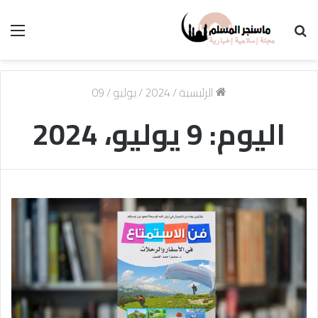
بحث
الق
عن
الرئيسية
/
2024
/
يوليو
/
09
اليوم:
9 يوليو، 2024