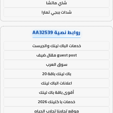
شاي ماتشا
شدات ببجي تمارا
روابط نصية AA32539
خدمات الباك لينك والجيست
guest post مقال ضيف
سوق العرب
باك لينك باقة 20
اعلانات الباك لينك
أقوى باقة باك لينك
خدمات با كلينك 2026
موقع تجاربنا تجارب الحياه