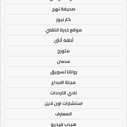
صحيفة نهج
كار نيوز
موقع خبرة التقني
أناقة أنثى
متورخ
مدسن
روتانا تسويق
مجلة الابداع
نادي الترددات
استشارات اون لاين
المعارف
هيدب فيديو