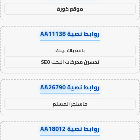
موقع كورة
روابط نصية AA11138
باقة باك لينك
تحسين محركات البحث SEO
روابط نصية AA26790
ماسنجر المسلم
روابط نصية AA18012