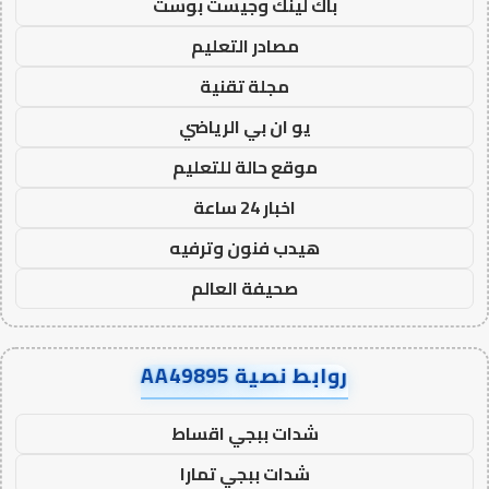
باك لينك وجيست بوست
مصادر التعليم
مجلة تقنية
يو ان بي الرياضي
موقع حالة للتعليم
اخبار 24 ساعة
هيدب فنون وترفيه
صحيفة العالم
روابط نصية AA49895
شدات ببجي اقساط
شدات ببجي تمارا