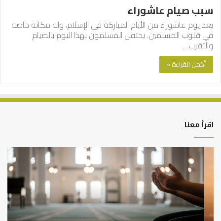
سبب صيام عاشوراء
يعد يوم عاشوراء من الأيام المباركة في الإسلام، وله مكانة خاصة
في قلوب المسلمين. يحتفل المسلمون بهذا اليوم بالصيام
والتقرب…
أكمل القراءة »
اقرأ معنا
أهم
الع
أسباب
الع
عدم
بين
استجابة
الإ
الدعاء
ما
وال
بن