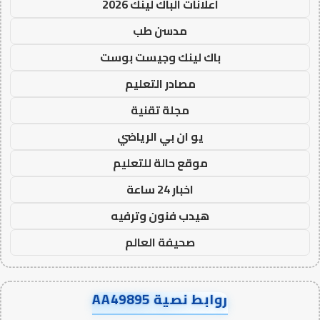
اعلانات الباك لينك 2026
مدسن طب
باك لينك وجيست بوست
مصادر التعليم
مجلة تقنية
يو ان بي الرياضي
موقع حالة للتعليم
اخبار 24 ساعة
هيدب فنون وترفيه
صحيفة العالم
روابط نصية AA49895