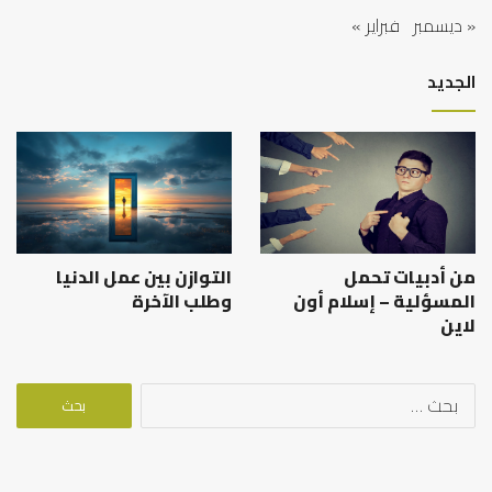
« ديسمبر
فبراير »
الجديد
من أدبيات تحمل
التوازن بين عمل الدنيا
المسؤلية – إسلام أون
وطلب الآخرة
لاين
البحث
عن: