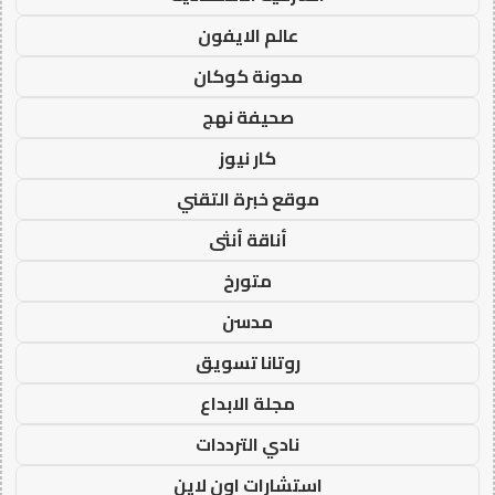
عالم الايفون
مدونة كوكان
صحيفة نهج
كار نيوز
موقع خبرة التقني
أناقة أنثى
متورخ
مدسن
روتانا تسويق
مجلة الابداع
نادي الترددات
استشارات اون لاين