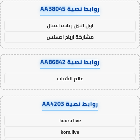
روابط نصية AA38045
اول اثنين ريادة اعمال
مشاركة ارباح ادسنس
روابط نصية AA86842
عالم الشباب
روابط نصية AA4203
koora live
kora live