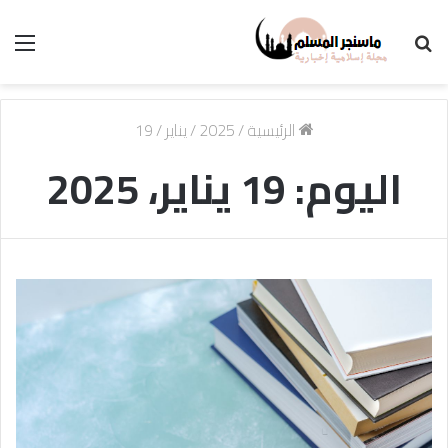
بحث
الق
عن
الرئيسية
/
2025
/
يناير
/
19
اليوم:
19 يناير، 2025