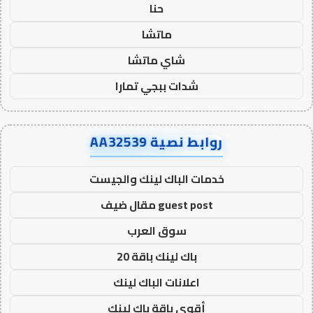
حنا
ماتشا
شاي ماتشا
شدات ببجي تمارا
روابط نصية AA32539
خدمات الباك لينك والجيست
guest post مقال ضيف
سوق العرب
باك لينك باقة 20
اعلانات الباك لينك
أقوى باقة باك لينك