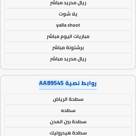
ريال مدريد مباشر
يلا شوت
yalla shoot
مباريات اليوم مباشر
برشلونة مباشر
ريال مدريد مباشر
روابط نصية AA89545
سطحة الرياض
سطحه
سطحة بين المدن
سطحة هيدروليك