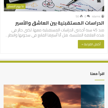
ما يهم المسلم
50
0
islamic
الدراسات المستقبلية بين العاشق والأسير
منذ 45 سنة أخذتني الدراسات المستقبلية معها، لكني حائر في
هذه العلاقة الملتبسة، هل أنا أسيرها القابع في سجونها وانتظر…
أكمل القراءة »
اقرأ معنا
كيف
أه
تشكل
أسب
العبادات
عد
شخصية
است
الإنسان؟
الد