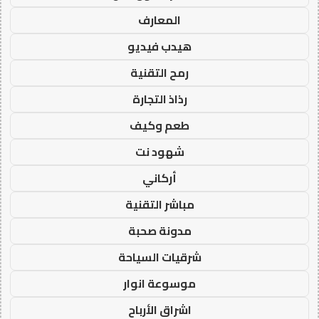
المعارف
هيدب فيديو
رمح التقنية
رذاذ التجارة
طعم وكيف
شهود نت
أركاني
مباشر التقنية
مدونة صحبة
شرقيات السياحة
موسوعة انوار
اشراق الأرباح