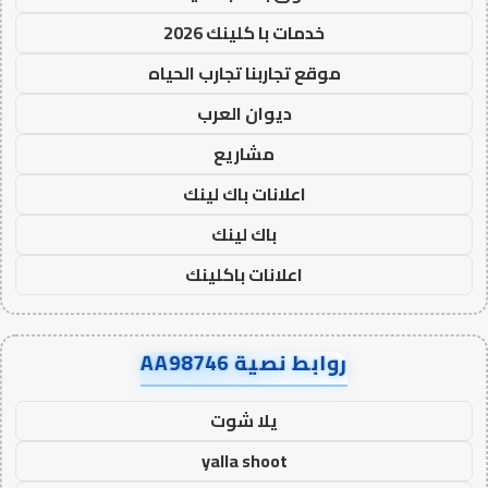
خدمات با كلينك 2026
موقع تجاربنا تجارب الحياه
ديوان العرب
مشاريع
اعلانات باك لينك
باك لينك
اعلانات باكلينك
روابط نصية AA98746
يلا شوت
yalla shoot