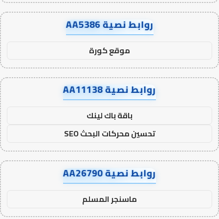
روابط نصية AA5386
موقع كورة
روابط نصية AA11138
باقة باك لينك
تحسين محركات البحث SEO
روابط نصية AA26790
ماسنجر المسلم