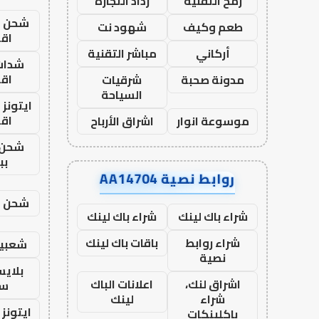
رمح التقنية
رذاذ التجارة
شحن يل
طعم وكيف
شهود نت
اق
أركاني
مباشر التقنية
شدات
اق
مدونة صحبة
شرقيات
السياحة
ايتونز
اق
موسوعة انوار
اشراق الأرباح
شحن 
بب
روابط نصية AA14704
شحن يل
شراء باك لينك
شراء باك لينك
شراء روابط
باقات باك لينك
شعبية
نصية
بلاي
اشراق لنك،
اعلانات الباك
ست
شراء
لينك
ايتونز
باكلينكات