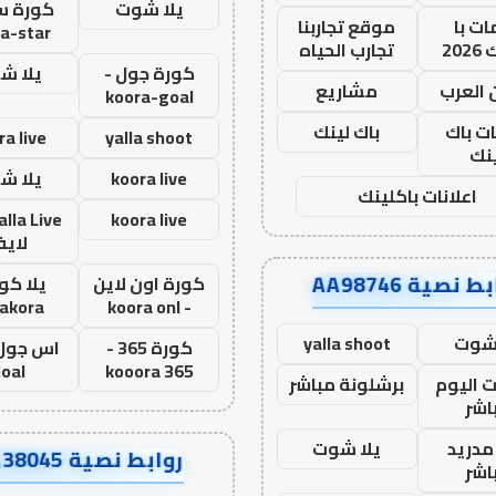
يلا شوت
كورة ست
ت با
موقع تجاربنا
a-star
20
تجارب الحياه
كورة جول -
يلا ش
 العرب
مشاريع
koora-goal
ات باك
باك لينك
ra live
yalla shoot
نك
koora live
يلا ش
اعلانات باكلينك
koora live
لاي
ط نصية AA98746
كورة اون لاين
يلا كور
lakora
- koora onl
 شوت
yalla shoot
كورة 365 -
oal
kooora 365
ت اليوم
برشلونة مباشر
اشر
مدريد
يلا شوت
روابط نصية AA38045
اشر