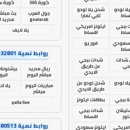
كورة 365
كورة س
ا لودو
شحن يلا لودو
جول العرب
بث مباشر
ساط
تابي تمارا
goalarab
مدريد ا
 ببجي
ايتونز امريكي
يلا لايف
ساط
اقساط
 سعودي
فور يو
ساط
روابط نصية AA32801
شدات
شدات ببجي
جي
عن طريق
ريال مدريد
برشلونة 
الايدي
مباشر اليوم
اليو
ا لودو
شحن لودو عن
مباريات اليوم
يلا لا
طريق الايدي
مباشر
 ببجي
بطاقات ايتونز
yalla live
ستيشن
شدات ببجي
ور
اقساط
روابط نصية AA80513
 امريكي
ايتونز سعودي