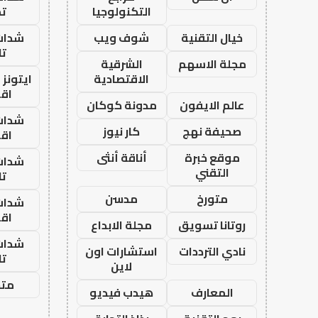
التكنولوجيا
تم
خيال التقنية
شوف ويب
شدات
تا
مجلة الاسهم
الشرقية
الاقتصادية
ايتونز
اق
عالم الايفون
مدونة كوكان
شدات
صحيفة نهج
كار نيوز
اق
موقع خبرة
أناقة أنثى
شدات
التقني
تا
متورخ
مدسن
شدات
اق
روتانا تسويق
مجلة الابداع
شدات
نادي الترددات
استشارات اون
تا
لاين
متجر
المعارف
هيدب فيديو