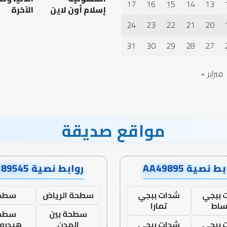
17
16
15
14
13
إسلام أون لاين
الآخرة
24
23
22
21
20
 العبادات شخصية
أهم أسباب عدم استجابة
الدعاء
31
30
29
28
27
فبراير »
مواقع صديقة
ط نصية AA49895
روابط نصية AA89545
 ببجي
شدات ببجي
سطحة الرياض
سطح
ساط
تمارا
سطحة بين
سطح
 ببجي
شدات ببجي
المدن
هيدرو