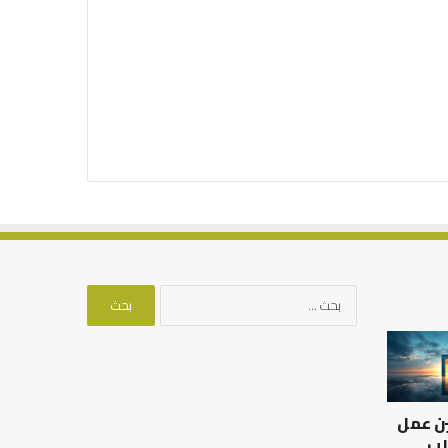
البحث
عن:
العلاقة
من
العلمية
أدبيات
بين
تحمل
الإمام
المسؤلية
ين عمل
مالك
–
والليث
إسلام
لب