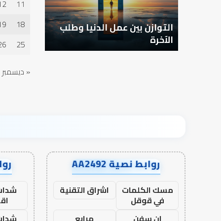
12
11
19
18
ؤلية –
التوازن بين عمل الدنيا وطلب
كيف تشكل
الآخرة
الإنسان؟
26
25
« ديسمبر
روابط نصية AA2492
رواب
مسك الكلمات
اشراق التقنية
شدات
في قوقل
اق
ان سفن
مرابع
شدات