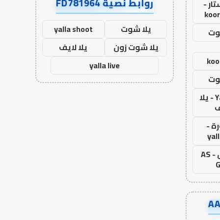
روابط نصية FD781964
ار -
koor
يلا شوت
yalla shoot
وت
يلا شوت زون
يلا لايف
koo
yalla live
وت
Yalla Live - يلا
ف
ة -
yal
اس جول - AS
G