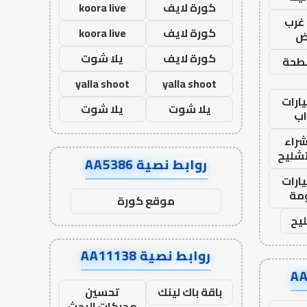
كورة لايف
koora live
غرب
كورة لايف
koora live
اض
كورة لايف
يلا شوت
طحة
yalla shoot
yalla shoot
ارات
يلا شوت
يلا شوت
ب
راء
تشليح
روابط نصية AA5386
ارات
مة
موقع كورة
يح
روابط نصية AA11138
باقة باك لينك
تحسين
محركات البحث