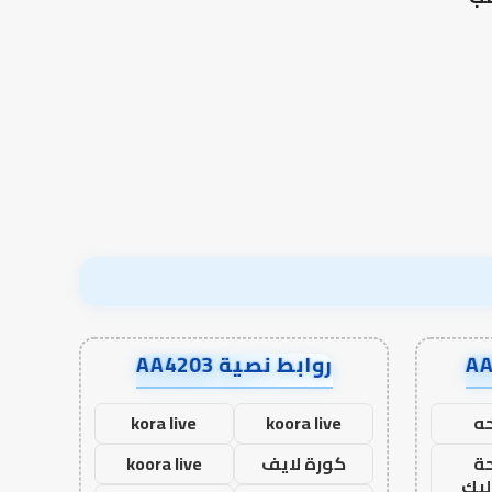
بن
أون
العلاقة العلمية بين الإمام
سعد:
لاين
مالك والليث بن سعد: نموذج
من أدبيات تحمل المس
نموذج
في أدب الخلاف
إسلام أون لاين
في
أدب
الخلاف
روابط نصية AA4203
ه
koora live
kora live
ة
كورة لايف
koora live
ليك