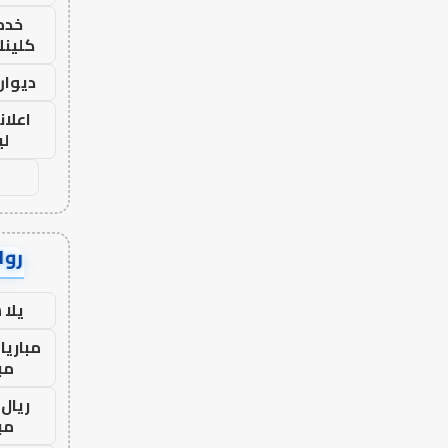
خدما
كلينك 26
ديوان
اعلان
لي
رواب
يلا
مباريا
مب
ريال 
مب