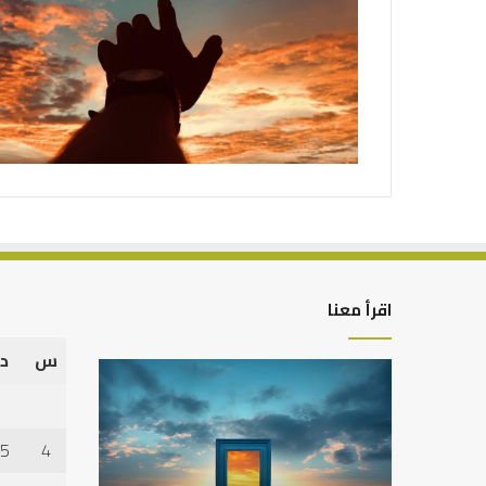
اقرأ معنا
س
د
التوازن
كيف
بين
تشكل
عمل
العبادات
الدنيا
شخصية
5
4
وطلب
الإنسان؟
الآخرة