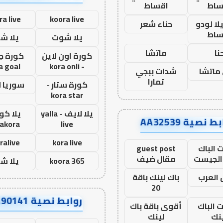
ساط
اقساط
ra live
koora live
ا لودو
حناء شعر
ساط
يلا شوت
يلا ش
نا
ماتشا
كورة اون لاين
كورة ج
a goal
- kora onli
ماتشا
شدات ببجي
تمارا
كورة ستار -
سوريا 
kora star
يلا لايف - yalla
يلا كور
ط نصية AA32539
lakora
live
ralive
kora live
 الباك
guest post
الجيست
مقال ضيف
koora 365
يلا ش
العرب
باك لينك باقة
20
روابط نصية AA90141
ت الباك
أقوى باقة باك
نك
لينك