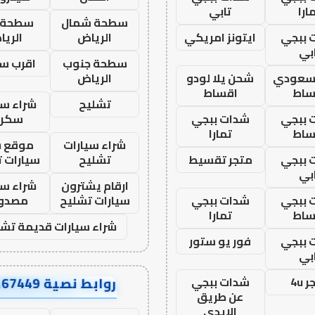
ارا
تابي
سطحة شمال
سطحة 
 ببجي
ايتونز امريكي
الرياض
الري
بي
سطحة جنوب
اقرب س
 سعودي
شحن يلا لودو
الرياض
ساط
اقساط
تشليح
شراء سي
 ببجي
شدات ببجي
سكرا
ساط
تمارا
شراء سيارات
موقع ش
 ببجي
متجر تقسيط
تشليح
سيارات 
بي
ارقام يشترون
شراء سي
 ببجي
شدات ببجي
سيارات تشليح
مصدو
ساط
تمارا
شراء سيارات قديمة تشل
 ببجي
فور يو ستور
بي
روابط نصية AA67449
 4u
شدات ببجي
عن طريق
الايدي