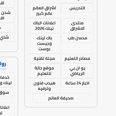
اق
التدريس
اشراق العالم
شحن يل
عالم كبير
اق
منتدى
اعلانات الباك
ح
الاشراق
لينك 2026
شاي 
مدسن طب
باك لينك
وجيست
بوست
مصادر التعليم
مجلة تقنية
رواب
يو ان بي
موقع حالة
الرياضي
للتعليم
خدمات
لينك و
اخبار 24 ساعة
هيدب فنون
وترفيه
سوق 
صحيفة العالم
اعلانا
لي