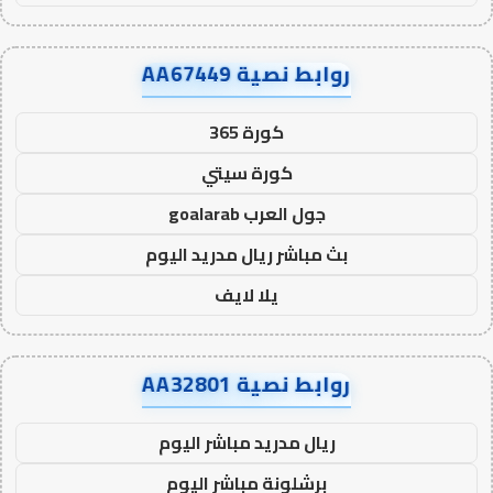
روابط نصية AA67449
كورة 365
كورة سيتي
جول العرب goalarab
بث مباشر ريال مدريد اليوم
يلا لايف
روابط نصية AA32801
ريال مدريد مباشر اليوم
برشلونة مباشر اليوم