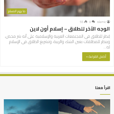
ما يهم المسلم
55
0
islamic
الوجه الآخر للطلاق – إسلام أون لاين
يُنظر للطلاق في المجتمعات العربية والإسلامية على أنه شر محض،
وينظر للمطلقات بعين الشك والريبة، وتشريع الطلاق في الإسلام
له…
أكمل القراءة »
اقرأ معنا
التوازن
كي
بين
تش
عمل
الع