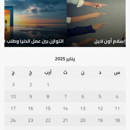
الدنيا
شخ
وطلب
الإ
الآخرة
التوازن بين عمل الدنيا وطلب الآخرة
ك
يناير 2025
س
د
ن
ث
أرب
خ
ج
3
2
1
10
9
8
7
6
5
4
17
16
15
14
13
12
11
24
23
22
21
20
19
18