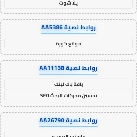
يلا شوت
روابط نصية AA5386
موقع كورة
روابط نصية AA11138
باقة باك لينك
تحسين محركات البحث SEO
روابط نصية AA26790
ماسنجر المسلم