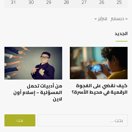
31
30
29
28
27
26
25
« ديسمبر
فبراير »
الجديد
كيف نقضي على الفجوة
من أدبيات تحمل
الرقمية في محيط الأسرة؟
المسؤلية – إسلام أون
لاين
البحث
عن: