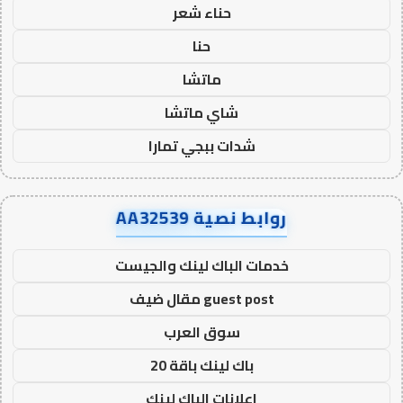
حناء شعر
حنا
ماتشا
شاي ماتشا
شدات ببجي تمارا
روابط نصية AA32539
خدمات الباك لينك والجيست
guest post مقال ضيف
سوق العرب
باك لينك باقة 20
اعلانات الباك لينك