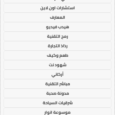
استشارات اون لاين
المعارف
هيدب فيديو
رمح التقنية
رذاذ التجارة
طعم وكيف
شهود نت
أركاني
مباشر التقنية
مدونة صحبة
شرقيات السياحة
موسوعة انوار