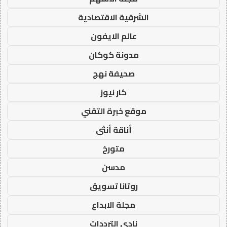
الشرقية الاقتصادية
عالم الايفون
مدونة كوكان
صحيفة نهج
كار نيوز
موقع خبرة التقني
أناقة أنثى
متورخ
مدسن
روتانا تسويق
مجلة الابداع
نادي الترددات