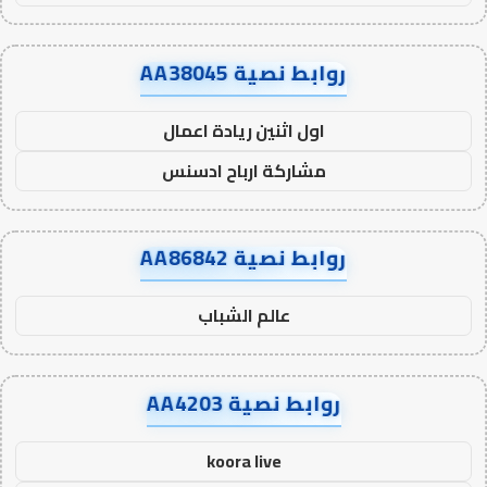
روابط نصية AA38045
اول اثنين ريادة اعمال
مشاركة ارباح ادسنس
روابط نصية AA86842
عالم الشباب
روابط نصية AA4203
koora live