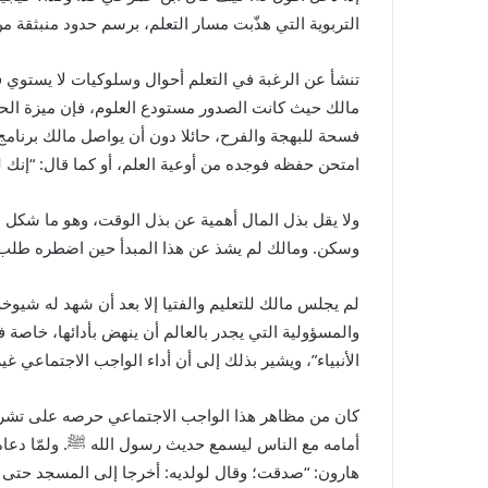
التربوية التي هذّبت مسار التعلم، برسم حدود منبثقة من
تنشأ عن الرغبة في التعلم أحوال وسلوكيات لا يستوي ف
مالك حيث كانت الصدور مستودع العلوم، فإن ميزة الحف
فسحة للبهجة والفرح، حائلا دون أن يواصل مالك برنام
امتحن حفظه فوجده من أوعية العلم، أو كما قال: “إنك لن
ولا يقل بذل المال أهمية عن بذل الوقت، وهو ما شكل 
وسكن. ومالك لم يشذ عن هذا المبدأ حين اضطره طلب ا
لم يجلس مالك للتعليم والفتيا إلا بعد أن شهد له شيوخه
والمسؤولية التي يجدر بالعالم أن ينهض بأدائها، خاصة 
الأنبياء”، ويشير بذلك إلى أن أداء الواجب الاجتماعي 
كان من مظاهر هذا الواجب الاجتماعي حرصه على تشريف 
أمامه مع الناس ليسمع حديث رسول الله
ﷺ
. ولمّا دعا
هارون: “صدقت؛ وقال لولديه: أخرجا إلى المسجد حتى 