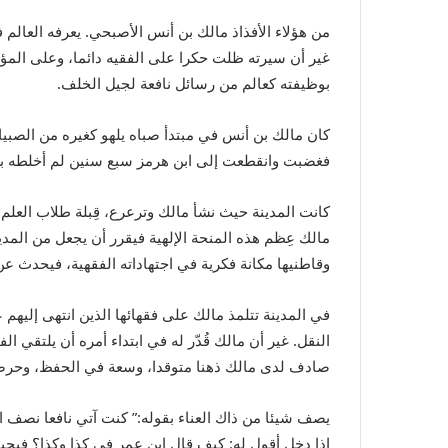
من هؤلاء الأفذاذ مالك بن أنس الأصبحي. يعرفه العال
غير أن سيرته ظلت حكرا على الفقيه دائما، وعلى المؤ
بوظيفته كعالم من رسائل نافعة لجيل الخلف.
كان مالك بن أنس في مبتدأ صباه يلهو كغيره من الصبي
فغضبت وانقطعت إلى ابن هرمز سبع سنين لم أخلطه بغيره
كانت المدينة حيث نشأ مالك وترعرع، قِبلة طلاب العلم
مالك عِظم هذه المنحة الإلهية فيقرر أن يجعل من المدين
وقاطنيها مكانة فكرية في اجتهاداته الفقهية، فيحدث ع
في المدينة تتلمذ مالك على فقهائها الذين انتهى إلي
النقل. غير أن مالك قُدّر له في ابتداء أمره أن يلتقي ا
صادف لدى مالك ذهنا متوقدا، وسعة في الحفظ، وحرصا 
يصف شيئا من ذاك العناء بقوله:” كنت آتي نافعا نصف ال