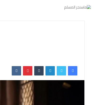
فيسبوك
تويتر
لينكدإن
بينتيريست