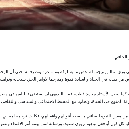
 الحافي.
على ورق، مالم يترجمها شخص ما بسلوكه ومشاعره وتصرفاته. حتى أن الوحي 
من ديدنه في الحياة والعبادة قدوة ومترجما لأوامر الحق سبحانه ونواهيه
ر، كما يقول الأستاذ محمد قطب، فمن البديهي أن يستضيء الناس في مضمار
المنهج في الحياة، وتجاوبا مع المحيط الاجتماعي والسياسي والثقافي بم
من معين النبوة الصافي ما سدد أقوالهم وأفعالهم، فكانت ترجمة لمعاني 
ايا كل قول أو فعل توجيه تربوي سديد، ورسالة لمن يهمه أمر الاقتداء وتصو