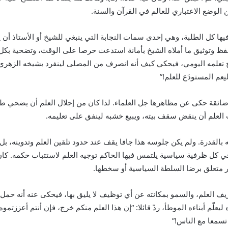
 الوضع الاعتباري للعالم في القرآن والسنة.
يها كل الطلبة، وهي إحدى سمات النجابة التي ينبغي للشيخ أو الأستاذ أن 
ظ وتوثيق ما أملاه الشيخ بأمانة استدعت حرصا على الوقت، وتضحية بكل ما
ج تعلمه اليومي، فيحكي كيف أنه انصرف من المصلى لينفرد بشيخه الزهري 
ِعم المستودَع للعلم!”
ضائقة حكى عن مظاهرها جل العلماء. لذا كان من إجلال العلم أن يضحي طال
لعلم أن ينقض سقف بيته، ويبيع خشبه لينفق على تعليمه.
 بالقدرة. ولم يكن جلوسه هذا جافا يقف عند حدود تلقين العلم وتدوينه، بل ع
في كل ظرفية سياسية يلتمس فيها الحاكم توجيه العلم لاستتباب حكمه. كان 
غير متعلق برضا السلطة السياسية أو سخطها.
العلم، والسمو بمكانته عن أي توظيف لا يليق بها، فيحكى عنه أنه حمل ه
ه ليعلّم أبناءه الموطأ، ردّ قائلا: “إن هذا العلم منكم خرج، فإن أنتم أعززتموه
تسمعا مع الناس!”