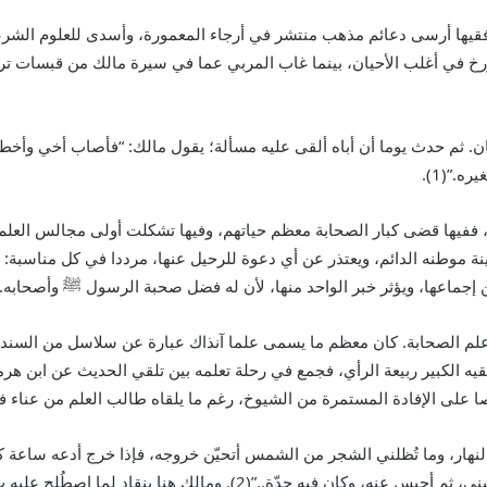
م فقيها أرسى دعائم مذهب منتشر في أرجاء المعمورة، وأسدى للعلوم الشرع
رخ في أغلب الأحيان، بينما غاب المربي عما في سيرة مالك من قبسات ترب
ان. ثم حدث يوما أن أباه ألقى عليه مسألة؛ يقول مالك: “فأصاب أخي وأخط
.”(1).
، ففيها قضى كبار الصحابة معظم حياتهم، وفيها تشكلت أولى مجالس العلم و
ة موطنه الدائم، ويعتذر عن أي دعوة للرحيل عنها، مرددا في كل مناسبة: الم
ن إجماعها، ويؤثر خبر الواحد منها، لأن له فضل صحبة الرسول
ﷺ
وأصحابه.
هم علم الصحابة. كان معظم ما يسمى علما آنذاك عبارة عن سلاسل من السن
لفقيه الكبير ربيعة الرأي، فجمع في رحلة تعلمه بين تلقي الحديث عن ابن هرمز
على الإفادة المستمرة من الشيوخ، رغم ما يلقاه طالب العلم من عناء ف
نهار، وما تُظلني الشجر من الشمس أتحيّن خروجه، فإذا خرج أدعه ساعة كأني
إذا دخل أقول له: كيف قال ابن عمر في كذا وكذا؟ فيجيبني، ثم أحبس عنه، وك