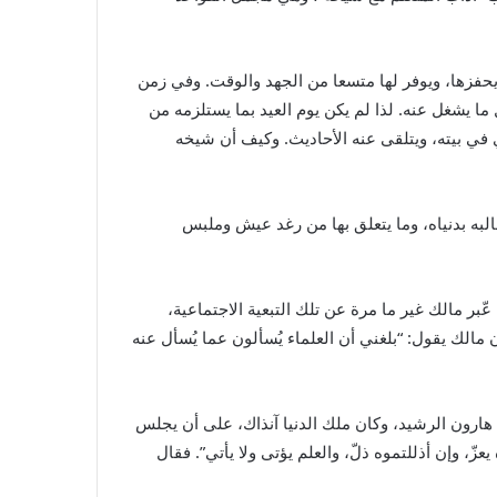
يحفزها، ويوفر لها متسعا من الجهد والوقت. وفي زمن
 يشغل عنه. لذا لم يكن يوم العيد بما يستلزمه من
في بيته، ويتلقى عنه الأحاديث. وكيف أن شيخه
به بدنياه، وما يتعلق بها من رغد عيش وملبس
ّبر مالك غير ما مرة عن تلك التبعية الاجتماعية،
مالك يقول: “بلغني أن العلماء يُسألون عما يُسأل عنه
ارون الرشيد، وكان ملك الدنيا آنذاك، على أن يجلس
 يعزّ، وإن أذللتموه ذلّ، والعلم يؤتى ولا يأتي”. فقال