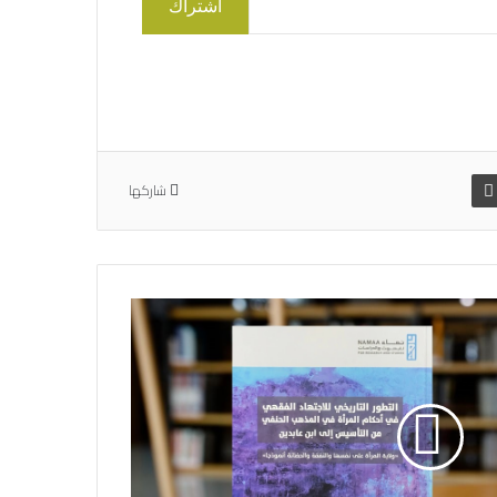
اشتراك
شاركها