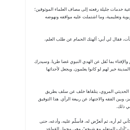
ية خدمات جليلة رفعته إلى مصاف العلماء الموثوقين؛
وية وتعليمية، وما اشتملت عليه مواقفه ونهوضه
أت، فقال لي أبي: ألهتك الحمام عن طلب العلم،
الإفتاء بما نُقل عن الهدي النبوي غضا طريا. وسيدرك
دينة خير لهم لو كانوا يعلمون. ويجعل لأحداثها
د الحديثي المروي، يتلقاها خلف عن سلف بطريق
، وبين الفقه والاجتهاد عن ربيعة الرأي. هذا التوفيق
ي ذلك.
 لم أره، ثم أتعرَّض له، فأسلّم عليه، وأدعه، حتى
ان فيه حدّة..”(2). ومالك هنا ينقاد لما اصطُلح عليه ب “آداب المتعلم مع شيخه”، وهي مجمل القواعد