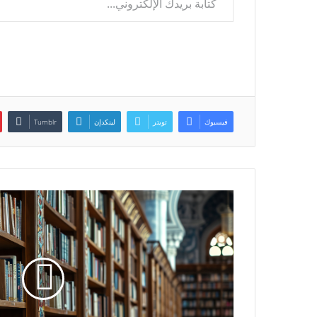
فيسبوك
تويتر
لينكدإن