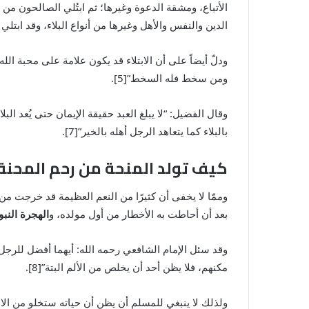
الأتباع، ومشقة الدعوة وغيرها؛ ثم ابتُلي الصالحون من
الدين والنفس والأهل وغيرها من أنواع البلاء، وقد ابتلي
ودلّ أيضاً على أن الابتلاء قد يكون علامة على محبة الله
ومن سخط فله السخط”[5].
بالبلاء كما يتعاهد الرجل أهله بالخير”[7].
كيف تولد المنحة من رحم المحنة
وممّا لا يخفى أن كثيرًا من النعم العظيمة قد خرجت 
بعد أن أحاطت به الأخطار من أول مولده، و
الهجرة النبو
وقد سئل الإمام الشافعي رحمه الله: أيهما أفضل للرجل أن
مكنهم، فلا يظن أحد أن يخلص من الألم البتة”[8].
ولذلك لا ينبغي للمسلم أن يظن أن حياته ستخلو من الابتلا