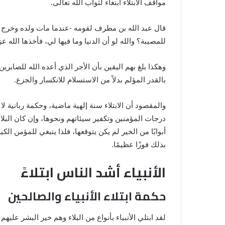
مواقف الابتلاء ابتغاء لثواب الله تعالى.
قال عبد الله بن مطرف لقومه -عندما مات ولده وخرج عل
للمصيبة؟ والله لو أن الدنيا وما فيها لي، فأخذها الله ع
وهكذا بلغ بهم اليقين بأن الأجر الذي أعده الله للصاب
بالقدر المؤلم بدلاً من الاستسلام للانكسار والجزع.
والمقصود أن الابتلاء سنة إلهية ماضية، وحكمة ربانية ل
درجات المؤمنين وتكفير سيئاتهم ونحوها، وإن كان البلاء 
أبوابًا من الخير لم يكن يتوقعها، فلذا ينبغي للمؤمن 
بذلك فوزًا عظيمًا.
الأنبياء أشد الناس ابتلاءً
حكمة ابتلاء الأنبياء والصالحين
لقد ابتلي الأنبياء بأنواع من البلاء وهم خير البشر علي