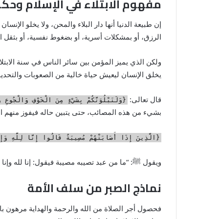
مفهوم الابتلاء في الإسلام وحك
إن طبيعة الدنيا أنها دار البلاء والمحن، ولا يخلو الإنس
الرزق، أو بمشكلات أسرية، أو بضغوط نفسية، أو بثقل ال
ولكن الذي يميز المؤمن بين سائر الناس في سنة الابتلاء
يخلق الإنسان ليعيش حياة خالية من الصعوبات والتحديات
قال تعالى:
{وَلَنَبْلُوَنَّكُمْ بِشَيْءٍ مِنَ الْخَوْفِ وَالْجُوعِ و
بشيء من هذه المصائب، حتى يتبين حاله فيفوز منهم ال
{الَّذِينَ إِذَا أَصَابَتْهُمْ مُصِيبَةٌ قَالُوا إِنَّا لِلَّهِ وَإِن
ويقول
ﷺ
: “ما من عبد تصيبه مصيبة فيقول: إنا لله وإنا 
نماذج الصبر من سلف الأمة
فحصول أجر الصلاة من الله والرحمة والهداية مرهون با