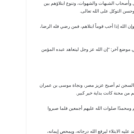
وى وأصحاب الشبهات والشهوات، وتنوع ابتلاؤهم بين
 وحسن التوكل على الله تعالى.
 وإن الله إذا أحب قوماً ابتلاهم، فمن رضي فله الرضا،
حقيقة الإيمان حتى يُعد البلاء نعمة والرخاء مصيبة، وحتى لا يحب أن يُحمد على عبادة الله”[6]، وقال في موضع آخر: “إن الله عز وجل ليتعاهد عبده المؤمن
م بالسجن ثم أصبح عزيز مصر، ونجاة موسى بن عمران
م من محنة كانت بداية خير كبير.
يم ومحمدًا صلوات الله عليهم أجمعين فلما صبروا
 عليه الابتلاء ليرفع الله درجاته، ويمحص إيمانه،