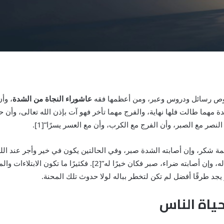
وص رسائل ودروس وعبر، ومن أعظمها فقه
عاشوراء النجاة من الشدة
، وأ
 مهما طالت فلها نهاية، والفرج مهما تأخر فهو آت بإذن الله تعالى، وأن ح
نصر مع الصبر، وأن الفرج مع الكرب، وأن مع العسر يسرًا”[1].
عمة شكر، وإن أصابته الشدة صبر، وفي الحالتين يكون في خير وأجر عند الله 
ذاك لأحد إلا للمؤمن، إن أصابته سراء شكر، فكان خيرًا له، وإن أصابته ض
، أو يجد طرقًا أفضل لم تكن لتخطر بباله لولا حدوث تلك المحنة.
حياة الناس