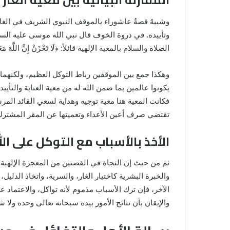
وشبيهٌ قصةُ عاشوراء بالموقف النبوي الشريف في الغار
الصلاة والسلام بالمعية الإلهية قائلاً: ﴿لَا تَحْزَنْ إِنَّ اللَّهَ مَعَنَا
وهكذا جمع بين الموقفين رباط التوكل العظيم، ولكنهما 
يكونوا عالمين بما ضمن الله له من معية العناية والتأيي
فكانت المعية هنا معية توجيه وهداية لسعي القائد المرس
تقتضي صرف أعين الأعداء وتعميتها عن المقر المشترك، 
الأخذ بالأسباب مع التوكل على الل
ثم من حيث إن النجاة في القصتين من المعجزة الإلهية إل
والخبرة البشرية كاختيار الغار، والسرية، واتخاذ الدلي
الآخر، فإن ترك الأسباب مذموم لأنه تواكل، والاعتماد 
والإيقان بأن نتائج الأمور بيده سبحانه تعالى وحده ولا ش