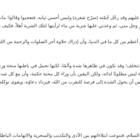
يهم وقد رجّل جُمّته (سرّح شعره) ولبس أحسن ثيابه، فتعجبوا وقالوا: مات
ز وجل مني، ثم وعدني عليها شربة من ماء لرأيتها لتلك الشربة أهلاً، فكيف بال
رين أعظم من كل ما في الدنيا، وأن إدراك حلاوة أجر الصلوات والرحمة من ا
ا تتخلف؛ وقد تكون في ظاهرها شدة وألمًا، لكنها تحمل في باطنها منحة ورح
ليس مطلوبًا لذاته، ولكن اليقين بأن وراء كل محنة حكمة، وأن مع كل شدة فر
الكيس أن يحول الشدة إلى فرصة للتقرب من الله، فيزداد دعاؤه، ويقوى توكل
هم السلام، فتنوعت ابتلاءاتهم بين الأذى والتكذيب والسخرية والاتهامات البا