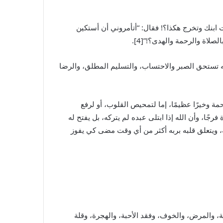
 ابنك وتخرج هكذا؟! فقال: “أتأمروني أن أستكين
صلاة والرحمة والهدى؟!”[4].
لله تستحق الصبر والاحتساب، والتسليم المطلق، والرضا
مة وخيرًا عظيمًا، إما لتمحيص القلوب، أو لرفع
جًا، وأن الله إذا ابتلى عبده لم يتركه، بل يفتح له
ه، ويتعلق قلبه بربه أكثر من أي وقت مضى كي يفوز
طلة، والمرض، والخوف، وفقد الأحبة، والهجرة، وقلة