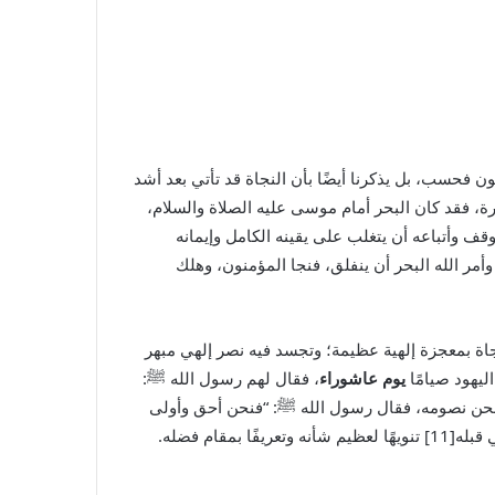
فحسب، بل يذكرنا أيضًا بأن النجاة قد تأتي بعد أشد
، فقد كان البحر أمام موسى عليه الصلاة والسلام،
موقف وأتباعه أن يتغلب على يقينه الكامل وإيمانه
، وأمر الله البحر أن ينفلق، فنجا المؤمنون، وهلك
لصلاة والسلام: “إن عاشوراء يوم من أيام الله[9] لأنه تجلت فيه منحة النجاة بمعجزة إلهية عظيمة؛ وتجسد فيه نصر إلهي مبهر
ليهود صيامًا
يوم عاشوراء
، فقال لهم رسول الله
ﷺ
:
فنحن نصومه، فقال رسول الله
ﷺ
: “فنحن أحق وأولى