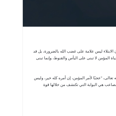
ن الابتلاء ليس علامة على غضب الله بالضرورة، بل قد
ياة المؤمن لا تبنى على اليأس والقنوط، وإنما تبنى
تعالى، “عجبًا لأمر المؤمن، إن أمره كله خير، وليس
راء، صبر فكان خيرًا له”[2]. فكثيرًا ما تكون الابتلاءات والمصاعب هي البوابة التي تكتشف من خلالها قوة