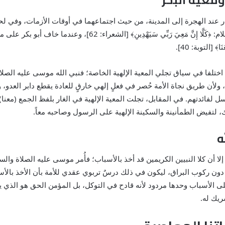
 عند الهجرة إلى المدينة، من حيث اجتماعهما في أوقات الأزمات، وفي لح
وتأييده. في ذروة الخوف قال نبي الله موسى عليه السلام: ﴿كَلَّا إِنَّ 
﴾ [التوبة: 40].
اختلفا في سياق تجلي المعية الإلهية الخاصة؛ فنبي الله موسى عليه الصلا
د، ولأن طريق نجاة الأمة حُصر في فعلٍ إلهي خارقٍ للعادة يقطع دابر العدو،
ل لفائدتهم. في المقابل، تجلت المعية الإلهية في الغار بلفظ الجمع (معنا) 
لتفيض الطمأنينة والسكينة الإلهية على الرسول وصاحبه معاً.
ه
ا أن كلا النبيين الكريمين قد أخذ بالأسباب؛ فأُمر موسى عليه الصلاة وال
ل، دون ركوب البراق، ليكون في ذلك درسٌ تربوي عقدي للأمة بأن الأخذ بالأس
على الأسباب وحدها مردود لأنه قادح في التوكل، بل المؤمن الحق هو الذي ي
ريك له.