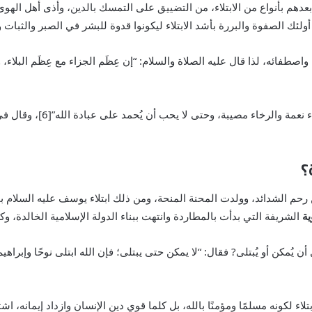
 بعدهم بأنواع من الابتلاء، من التضييق على التمسك بالدين، وأذى أهل اله
 أولئك الصفوة والبررة بأشد الابتلاء ليكونوا قدوة للبشر في الصبر والثبات
 واصطفائه، لذا قال عليه الصلاة والسلام: “إن عِظَم الجزاء مع عِظَم البلاء،
وقال الفضيل: “لا يبلغ العبد 
؟
من رحم الشدائد، وولدت المحنة المنحة، ومن ذلك ابتلاء يوسف عليه السلا
ية
الشريفة التي بدأت بالمطاردة وانتهت ببناء الدولة الإسلامية الخالدة، وك
 يُمكن أو يُبتلى? فقال: “لا يمكن حتى يبتلى؛ فإن الله ابتلى نوحًا وإبراه
ء لكونه مسلمًا ومؤمنًا بالله، بل كلما قوي دين الإنسان وازداد إيمانه، اشتد