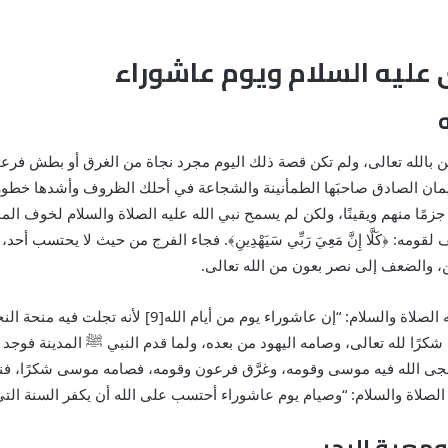
عليه السلام ويوم عاشوراء
بالله تعالى، ولم تكن قصة ذلك اليوم مجرد نجاة من الغرق أو بطش فرعون 
إيمان الصادق صاحبَها الطمأنينة والشجاعة في أحلك الظروف وأشدها خطورة
َ﴾، جزمًا منهم ويقينًا، ولكن لم يسمح نبي الله عليه الصلاة والسلام لخوف ال
: ﴿كَلَّا إِنَّ مَعِيَ رَبِّي سَيَهْدِينِ﴾. فجاء الفرج من حيث لا يحتسب أحد
 والضعف إلى نصر بعون من الله تعالى.
وكان هذا اليوم العظيم من أيام الله؛ كما قال النبي عليه ا
كرًا لله تعالى، وصامه اليهود من بعده، ولما قدم النبي
ﷺ
المدينة فوجد ا
، أنجى الله فيه موسى وقومه، وغرَّق فرعون وقومه، فصامه موسى شكرًا، 
 ومعية البحر