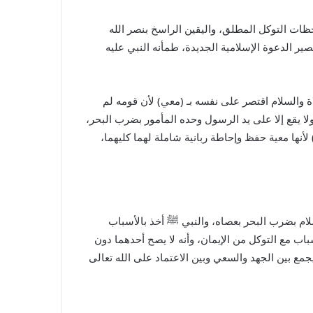
ظات التوكل المطلق، واليقين الراسخ بنصر الله
مَعِيَ رَبِّي سَيَهْدِينِ﴾ [الشعراء: 62]، وعندما خاف أبو بكر على مصير الدعوة الإسلامية الجديدة، طمأنه النبي عليه
ة والسلام اقتصر على نفسه بـ (معي) لأن قومه لم
 ولا يقع إلا على يد الرسول وحده المأمور بضرب البحر،
لأنها معية حفظ وإحاطة ربانية شاملة لهما كليهما،
سلام بضرب البحر بعصاه، والنبي
ﷺ
أخذ بالأسباب
باب مع التوكل من الإيمان، وأنه لا يصح أحدهما دون
جمع بين الجهد والسعي وبين الاعتماد على الله تعالى