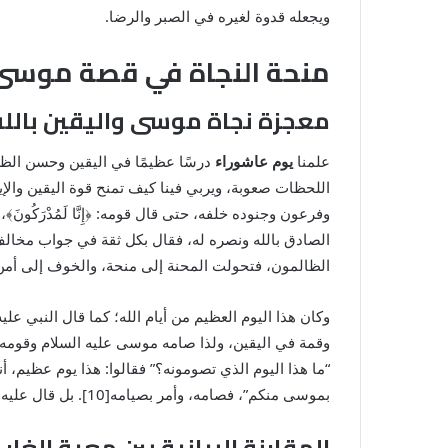
ويجعله قدوة لغيره في الصبر والرضا.
منحة النجاة في قصة موسى 
معجزة نجاة موسى واليقين بالله
علمنا
يوم عاشوراء
درسًا عظيمًا في اليقين وحسن الظن 
اللحظات صعوبة، ويربي فينا كيف تمنح قوة اليقين وال
وفرعون وجنوده خلفه، حتى قال قومه: ﴿إِنَّا لَمُدْرَكُون
الصادق بالله ونصره له، فقال بكل ثقة في جواب مخالف لقومه
الظالمون، فتحولت المحنة إلى منحة، والخوف إلى أمن،
وقمة في اليقين، ولذا صامه موسى عليه السلام وقومه ش
“ما هذا اليوم الذي تصومونه؟” فقالوا: هذا يوم عظيم
بموسى منكم”، فصامه، وأمر بصيامه[10]. بل قال عليه الصلاة والسلام: “وصيام يوم عاشوراء أحتسب على الله أن يكفر السنة التي قبله[11] تنويهًا لعظيم شأنه وتعريفًا بمقام فضله.
المقارنة البيانية بين معية الغار