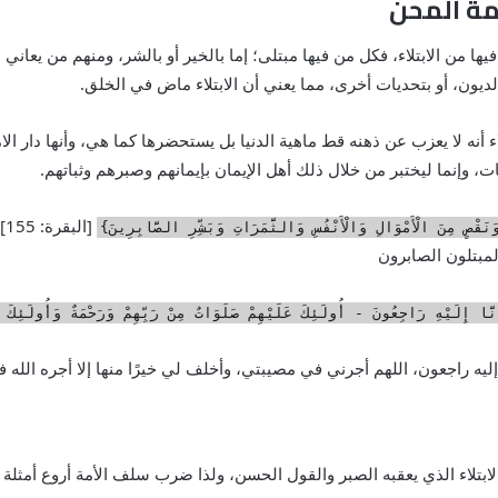
مة المحن
ان فيها من الابتلاء، فكل من فيها مبتلى؛ إما بالخير أو بالشر، ومنهم من يعا
ديون، أو بتحديات أخرى، مما يعني أن الابتلاء ماض في الخلق.
 أنه لا يعزب عن ذهنه قط ماهية الدنيا بل يستحضرها كما هي، وأنها دار الا
، وإنما ليختبر من خلال ذلك أهل الإيمان بإيمانهم وصبرهم وثباتهم.
[
َنَقْصٍ مِنَ الْأَمْوَالِ وَالْأَنْفُسِ وَالثَّمَرَاتِ وَبَشِّرِ الصَّابِرِينَ}
مبتلون الصابرون
َّا إِلَيْهِ رَاجِعُونَ - أُولَئِكَ عَلَيْهِمْ صَلَوَاتٌ مِنْ رَبِّهِمْ وَرَحْمَةٌ وَأُولَئِكَ 
إليه راجعون، اللهم أجرني في مصيبتي، وأخلف لي خيرًا منها إلا أجره الله في 
لابتلاء الذي يعقبه الصبر والقول الحسن، ولذا ضرب سلف الأمة أروع أمثلة