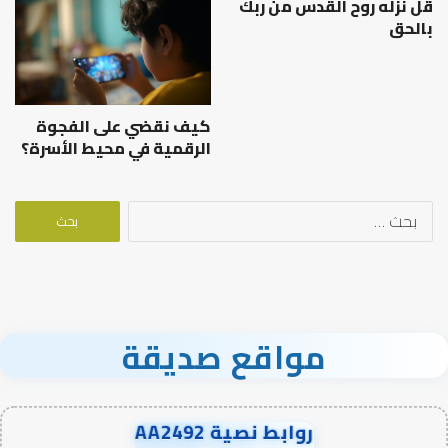
قل نزله روح القدس من ربك
بالحق
كيف نقضي على الفجوة
الرقمية في محيط الأسرة؟
البحث
عن:
مواقع صديقة
روابط نصية AA2492