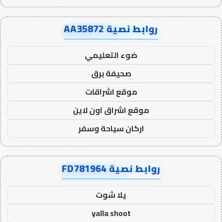
روابط نصية AA35872
ضوء التعليمي
صحيفة برق
موقع اشراقات
موقع اشراق اون لاين
اركان سياحة وسفر
روابط نصية FD781964
يلا شوت
yalla shoot