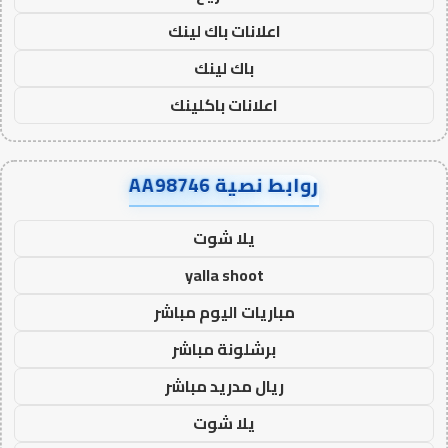
اعلانات باك لينك
باك لينك
اعلانات باكلينك
روابط نصية AA98746
يلا شوت
yalla shoot
مباريات اليوم مباشر
برشلونة مباشر
ريال مدريد مباشر
يلا شوت