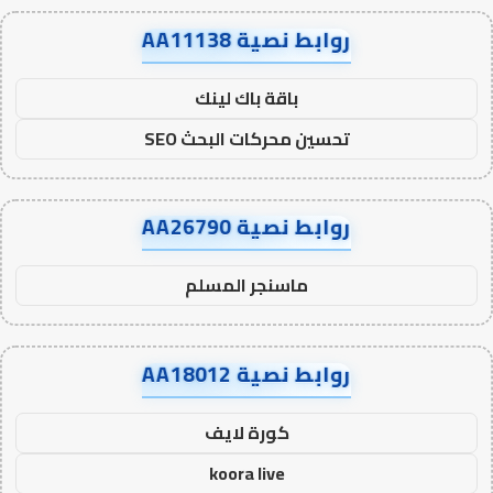
روابط نصية AA11138
باقة باك لينك
تحسين محركات البحث SEO
روابط نصية AA26790
ماسنجر المسلم
روابط نصية AA18012
كورة لايف
koora live