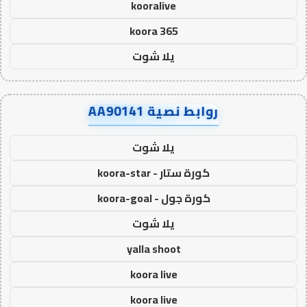
kooralive
koora 365
يلا شوت
روابط نصية AA90141
يلا شوت
كورة ستار - koora-star
كورة جول - koora-goal
يلا شوت
yalla shoot
koora live
koora live