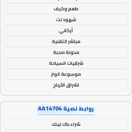
طعم وكيف
شهود نت
أركاني
مباشر التقنية
مدونة صحبة
شرقيات السياحة
موسوعة انوار
اشراق الأرباح
روابط نصية AA14704
شراء باك لينك