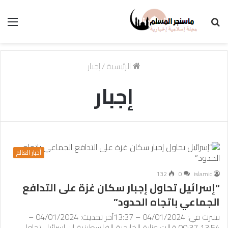
بحث
الق
عن
الرئيسية
/
إجبار
إجبار
أخبار العالم
132
0
islamic
“إسرائيل تحاول إجبار سكان غزة على التدافع
الجماعي باتجاه الحدود”
نشرت في: 04/01/2024 – 13:37آخر تحديث: 04/01/2024 –
13:54 00:37 قالت وزارة الخارجية الفلسطينية إن إسرائيل تحاول