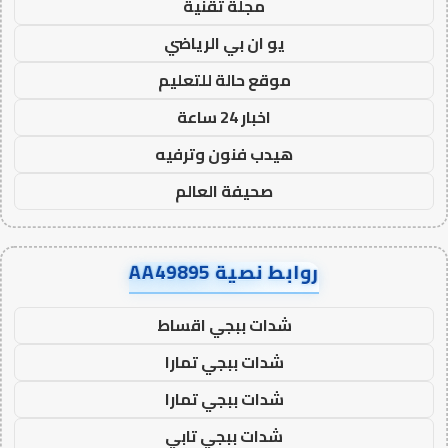
مجلة تقنية
يو ان بي الرياضي
موقع حالة للتعليم
اخبار 24 ساعة
هيدب فنون وترفيه
صحيفة العالم
روابط نصية AA49895
شدات ببجي اقساط
شدات ببجي تمارا
شدات ببجي تمارا
شدات ببجي تابي