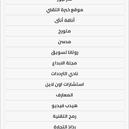
موقع خبرة التقني
أناقة أنثى
متورخ
مدسن
روتانا تسويق
مجلة الابداع
نادي الترددات
استشارات اون لاين
المعارف
هيدب فيديو
رمح التقنية
رذاذ التجارة