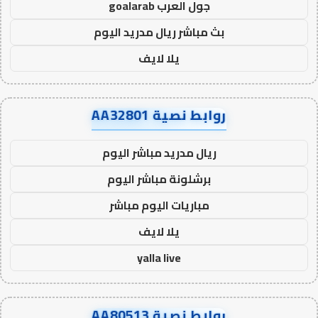
جول العرب goalarab
بث مباشر ريال مدريد اليوم
يلا لايف
روابط نصية AA32801
ريال مدريد مباشر اليوم
برشلونة مباشر اليوم
مباريات اليوم مباشر
يلا لايف
yalla live
روابط نصية AA80513