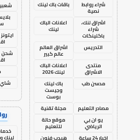
شراء روابط
باقات باك لينك
شعبية
نصية
بلاي
اشراق لنك،
اعلانات الباك
ست
شراء
لينك
ايتونز
باكلينكات
اق
التدريس
اشراق العالم
شحن يل
عالم كبير
اق
منتدى
اعلانات الباك
ح
الاشراق
لينك 2026
شاي 
مدسن طب
باك لينك
وجيست
بوست
مصادر التعليم
مجلة تقنية
رواب
يو ان بي
موقع حالة
الرياضي
للتعليم
خدمات
لينك و
اخبار 24 ساعة
هيدب فنون