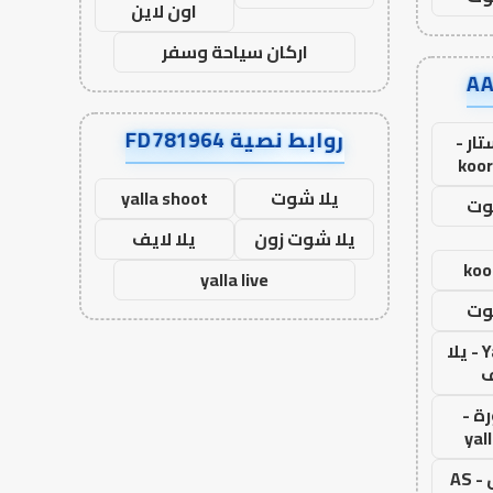
اون لاين
اركان سياحة وسفر
روابط نصية FD781964
ار -
koor
يلا شوت
yalla shoot
وت
يلا شوت زون
يلا لايف
koo
yalla live
وت
Yalla Live - يلا
ف
ة -
yal
اس جول - AS