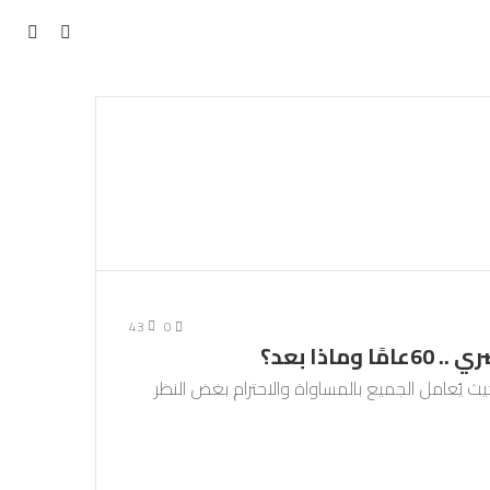
مقال
بحث
عن
عشوائي
43
0
اذا بعد؟
حيث يُعامل الجميع بالمساواة والاحترام بغض النظر