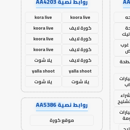
روابط نصية AA4203
ه
koora live
kora live
ة
كورة لايف
koora live
ليك
كورة لايف
koora live
غرب
كورة لايف
koora live
اض
كورة لايف
يلا شوت
طحة
yalla shoot
yalla shoot
ارات
يلا شوت
يلا شوت
ب
راء
تشليح
روابط نصية AA5386
ارات
مة
موقع كورة
يح