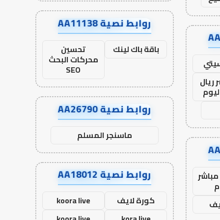
روابط نصية AA11138
باقة باك لينك
تحسين
محركات البحث
يتي
SEO
 ريال
ليوم
روابط نصية AA26790
ماسنجر المسلم
روابط نصية AA18012
مباشر
م
كورة لايف
koora live
يف
koora live
kora live