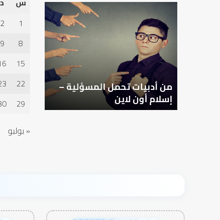
س
د
من
أدبيات
2
1
تحمل
المسؤلية
9
8
–
إسلام
16
15
أون
لاين
23
22
من أدبيات تحمل المسؤلية –
إسلام أون لاين
30
29
« يوليو