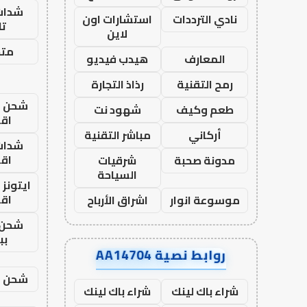
شدات
نادي الترددات
استشارات اون
تا
لاين
متجر
المعارف
هيدب فيديو
رمح التقنية
رذاذ التجارة
شحن يل
طعم وكيف
شهود نت
اق
أركاني
مباشر التقنية
شدات
اق
مدونة صحبة
شرقيات
السياحة
ايتونز
اق
موسوعة انوار
اشراق الأرباح
شحن 
بب
روابط نصية AA14704
شحن يل
شراء باك لينك
شراء باك لينك