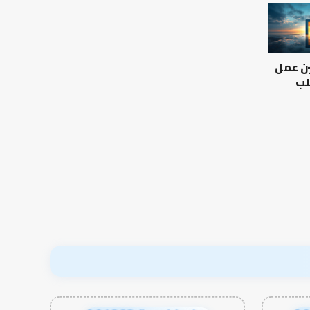
ين عمل
لب