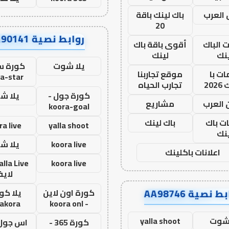
العرب
باك لينك باقة
20
روابط نصية AA90141
ت الباك
أقوى باقة باك
نك
لينك
يلا شوت
كورة ست
ت با
موقع تجاربنا
a-star
20
تجارب الحياه
كورة جول -
يلا ش
 العرب
مشاريع
koora-goal
ات باك
باك لينك
ra live
yalla shoot
نك
koora live
يلا ش
اعلانات باكلينك
koora live
لاي
ط نصية AA98746
كورة اون لاين
يلا كور
lakora
- koora onl
 شوت
yalla shoot
كورة 365 -