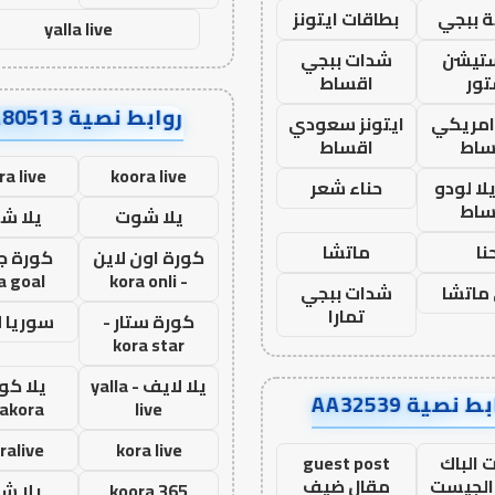
 ببجي
بطاقات ايتونز
yalla live
ستيشن
شدات ببجي
ور
اقساط
روابط نصية AA80513
 امريكي
ايتونز سعودي
ساط
اقساط
ra live
koora live
ا لودو
حناء شعر
ساط
يلا شوت
يلا ش
نا
ماتشا
كورة اون لاين
كورة ج
a goal
- kora onli
ماتشا
شدات ببجي
تمارا
كورة ستار -
سوريا 
kora star
يلا لايف - yalla
يلا كور
ط نصية AA32539
lakora
live
ralive
kora live
 الباك
guest post
الجيست
مقال ضيف
koora 365
يلا ش