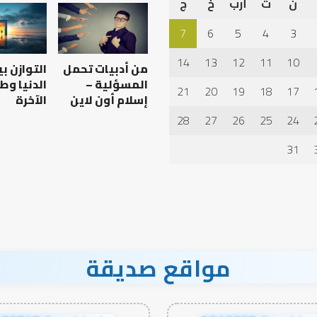
ن
ث
أرب
خ
ج
7
6
5
4
3
14
13
12
11
10
من أدبيات تحمل
التوازن ب
المسؤلية –
الدنيا وط
21
20
19
18
17
إسلام أون لاين
الآخرة
28
27
26
25
24
31
مواقع صديقة