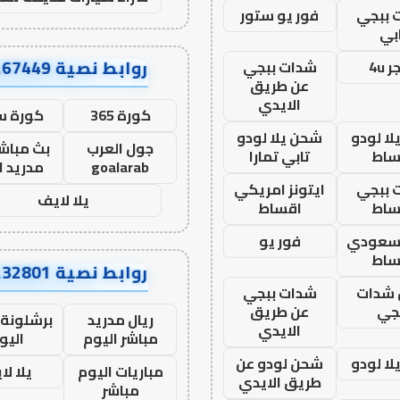
 ببجي
فور يو ستور
بي
روابط نصية AA67449
 4u
شدات ببجي
عن طريق
الايدي
كورة 365
كورة س
ا لودو
شحن يلا لودو
جول العرب
بث مباشر
ساط
تابي تمارا
goalarab
مدريد ا
 ببجي
ايتونز امريكي
يلا لايف
ساط
اقساط
 سعودي
فور يو
ساط
روابط نصية AA32801
شدات
شدات ببجي
جي
عن طريق
ريال مدريد
برشلونة 
الايدي
مباشر اليوم
اليو
ا لودو
شحن لودو عن
مباريات اليوم
يلا لا
طريق الايدي
مباشر