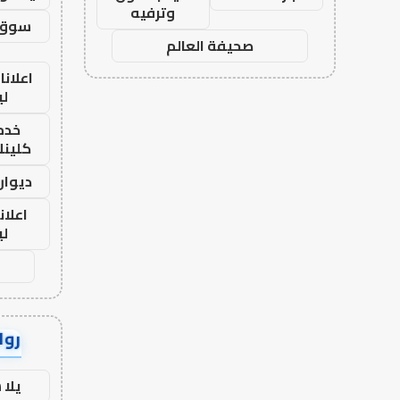
وترفيه
سوق 
صحيفة العالم
اعلانا
لي
خدما
كلينك 26
ديوان
اعلان
لي
رواب
يلا