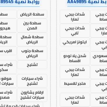
ط نصية AA49895
روابط نصية AA89545
 ببجي
شدات ببجي
سطحة الرياض
سطح
ساط
تمارا
سطحة بين
سطح
 ببجي
شدات ببجي
المدن
هيدرو
ارا
تابي
سطحة شمال
سطحة 
 ببجي
ايتونز امريكي
الرياض
الري
بي
سطحة جنوب
اقرب س
 سعودي
شحن يلا لودو
الرياض
ساط
اقساط
تشليح
شراء سي
 ببجي
شدات ببجي
سكرا
ساط
تمارا
شراء سيارات
موقع ش
 ببجي
متجر تقسيط
تشليح
سيارات 
بي
ارقام يشترون
شراء سي
 ببجي
شدات ببجي
سيارات تشليح
مصدو
ساط
تمارا
شراء سيارات قديمة تشل