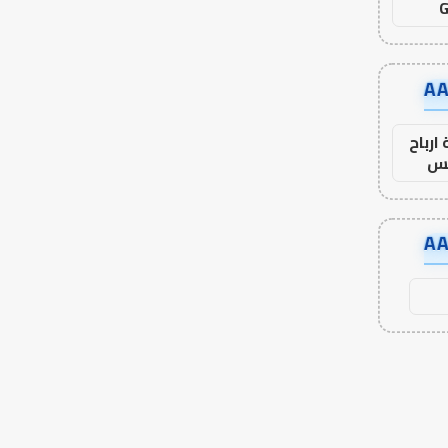
G
ارباح
س