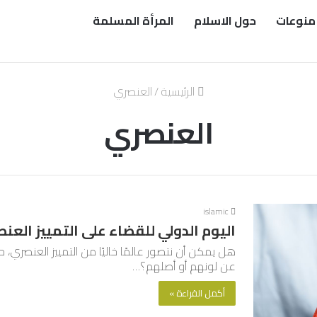
منوعات
حول الاسلام
المرأة المسلمة
الرئيسية
/
العنصري
العنصري
islamic
اليوم الدولي للقضاء على التمييز العنصري .. 60عامًا وم
هل يمكن أن نتصور عالمًا خاليًا من التمييز العنصري، 
عن لونهم أو أصلهم؟…
أكمل القراءة »