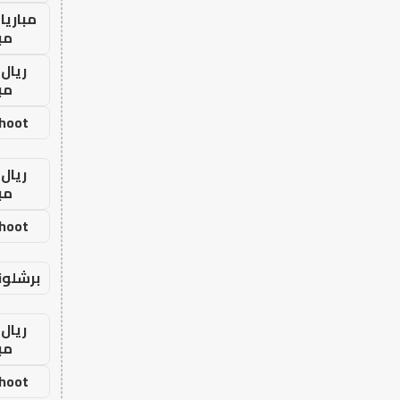
مباريا
مب
ريال 
مب
shoot
ريال 
مب
shoot
برشلون
ريال 
مب
shoot