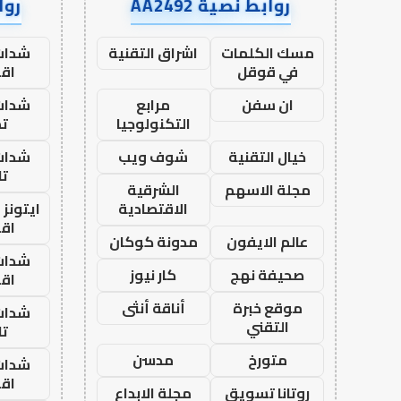
روابط نصية AA2492
رواب
مسك الكلمات
اشراق التقنية
شدات
في قوقل
اق
ان سفن
مرابع
شدات
التكنولوجيا
تم
خيال التقنية
شوف ويب
شدات
تا
مجلة الاسهم
الشرقية
الاقتصادية
ايتونز
اق
عالم الايفون
مدونة كوكان
شدات
صحيفة نهج
كار نيوز
اق
موقع خبرة
أناقة أنثى
شدات
التقني
تا
متورخ
مدسن
شدات
اق
روتانا تسويق
مجلة الابداع