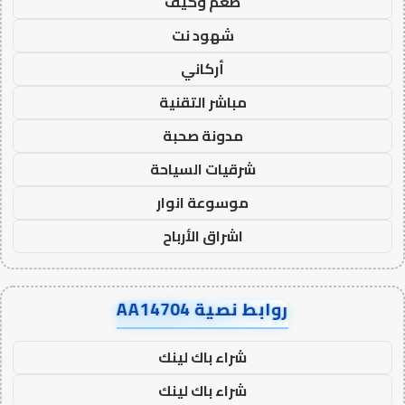
طعم وكيف
شهود نت
أركاني
مباشر التقنية
مدونة صحبة
شرقيات السياحة
موسوعة انوار
اشراق الأرباح
روابط نصية AA14704
شراء باك لينك
شراء باك لينك