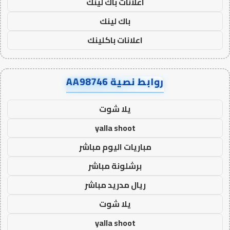
اعلانات باك لينك
باك لينك
اعلانات باكلينك
روابط نصية AA98746
يلا شوت
yalla shoot
مباريات اليوم مباشر
برشلونة مباشر
ريال مدريد مباشر
يلا شوت
yalla shoot