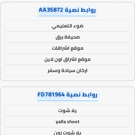
روابط نصية AA35872
ضوء التعليمي
صحيفة برق
موقع اشراقات
موقع اشراق اون لاين
اركان سياحة وسفر
روابط نصية FD781964
يلا شوت
yalla shoot
يلا شوت زون