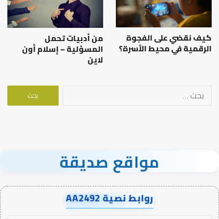
كيف نقضي على الفجوة
من أدبيات تحمل
الرقمية في محيط الأسرة؟
المسؤلية – إسلام أون
لاين
البحث
عن:
مواقع صديقة
روابط نصية AA2492