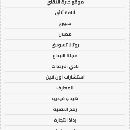
موقع خبرة التقني
أناقة أنثى
متورخ
مدسن
روتانا تسويق
مجلة الابداع
نادي الترددات
استشارات اون لاين
المعارف
هيدب فيديو
رمح التقنية
رذاذ التجارة