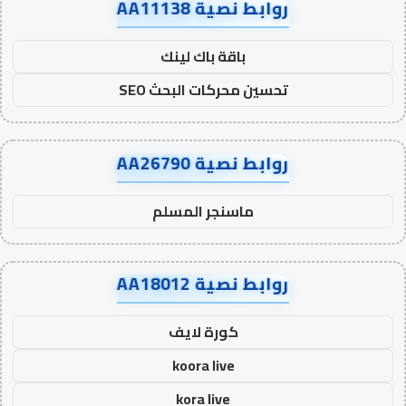
روابط نصية AA11138
باقة باك لينك
تحسين محركات البحث SEO
روابط نصية AA26790
ماسنجر المسلم
روابط نصية AA18012
كورة لايف
koora live
kora live