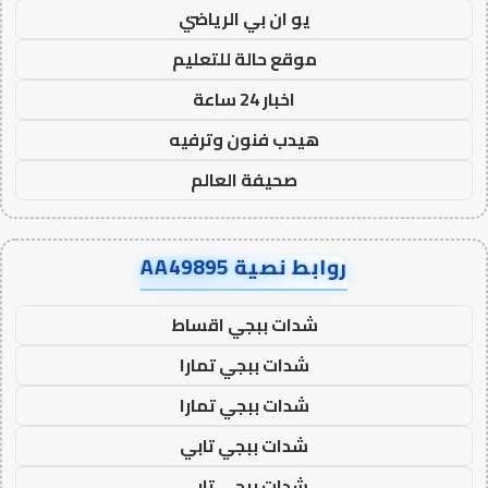
يو ان بي الرياضي
موقع حالة للتعليم
اخبار 24 ساعة
هيدب فنون وترفيه
صحيفة العالم
روابط نصية AA49895
شدات ببجي اقساط
شدات ببجي تمارا
شدات ببجي تمارا
شدات ببجي تابي
شدات ببجي تابي