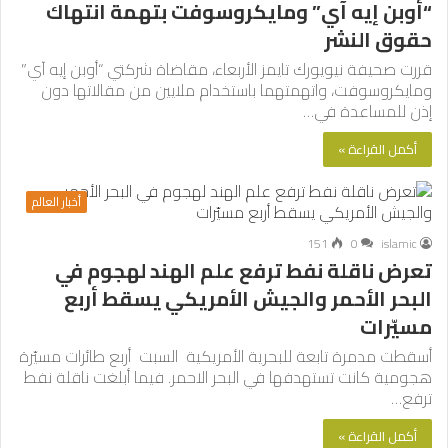
“أوبن إيه آي” ومايكروسوفت بتهمة انتهاك
حقوق النشر
قررت صحيفة نيويورك تايمز الأربعاء، مقاضاة شركتي “أوبن إيه آي”
ومايكروسوفت، واتهمتهما باستخدام ملايين من مقالاتها دون
إذن للمساعدة في…
أكمل القراءة »
أخبار العالم
151
0
islamic
تعرض ناقلة نفط ترفع علم الهند لهجوم في
البحر الأحمر والجيش الأمريكي يسقط أربع
مسيّرات
أسقطت مدمرة تابعة للبحرية الأمريكية السبت أربع طائرات مسيّرة
هجومية كانت تستهدفها في البحر الاحمر. فيما أبلغت ناقلة نفط
ترفع…
أكمل القراءة »