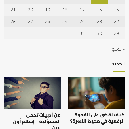
21
20
19
18
17
16
15
28
27
26
25
24
23
22
31
30
29
« يوليو
الجديد
كيف نقضي على الفجوة
من أدبيات تحمل
الرقمية في محيط الأسرة؟
المسؤلية – إسلام أون
لاين