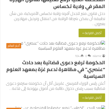
المقر في ولاية تكساس
دخل قانون مثير للجدل أقرته ولاية تكساس الأمريكية، من شأن
تطبيقه أن يمكن شرطة الولاية من اعتقال وترحيل مهاجرين
يعبرون…
أكمل القراءة »
أخبار العالم
104
0
islamic
الحكومة ترفع دعوى قضائية بعد حادث
“عنصري” في مظاهرة لدعم غزة بمعهد العلوم
السياسية
أعلن رئيس الوزراء الفرنسي غابرييل أتال أن حكومته سترفع دعوى
قضائية بسبب رفض دخول طالبة من أصول يهودية إلى قاعة…
أكمل القراءة »