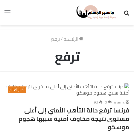
بحث
الق
عن
الرئيسية
/
ترفع
ترفع
أخبار العالم
93
0
islamic
فرنسا ترفع حالة التأهب الأمني إلى أعلى
مستوى نتيجة مخاوف أمنية سببها هجوم
موسكو