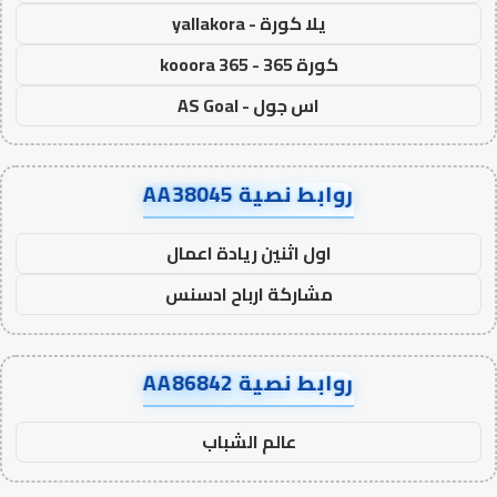
يلا كورة - yallakora
كورة 365 - kooora 365
اس جول - AS Goal
روابط نصية AA38045
اول اثنين ريادة اعمال
مشاركة ارباح ادسنس
روابط نصية AA86842
عالم الشباب