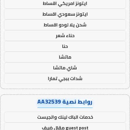
ايتونز امريكي اقساط
ايتونز سعودي اقساط
شحن يلا لودو اقساط
حناء شعر
حنا
ماتشا
شاي ماتشا
شدات ببجي تمارا
روابط نصية AA32539
خدمات الباك لينك والجيست
guest post مقال ضيف