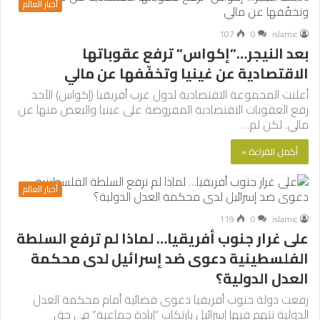
أخبار العالم
107
0
islamic
بعد النيجر…”إكواس” ترفع عقوباتها
الاقتصادية عن غينيا وتخفّفها عن مالي
أعلنت المجموعة الاقتصادية لدول غرب أفريقيا (إكواس) الأحد
رفع العقوبات الاقتصادية المفروضة على غينيا والبعض منها عن
مالي. لكن لم…
أكمل القراءة »
أخبار العالم
119
0
islamic
على غرار جنوب أفريقيا… لماذا لم ترفع السلطة
الفلسطينية دعوى ضد إسرائيل لدى محكمة
العدل الدولية؟
رفعت دولة جنوب أفريقيا دعوى قضائية أمام محكمة العدل
الدولية تتهم فيها إسرائيل بارتكاب “إبادة جماعية” في حق