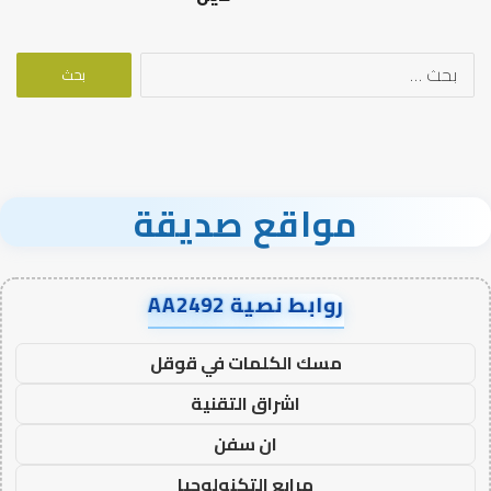
البحث
عن:
مواقع صديقة
روابط نصية AA2492
مسك الكلمات في قوقل
اشراق التقنية
ان سفن
مرابع التكنولوجيا