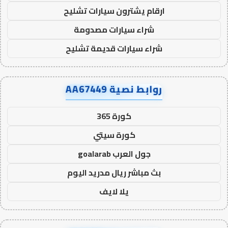
ارقام يشترون سيارات تشليح
شراء سيارات مصدومة
شراء سيارات قديمة تشليح
روابط نصية AA67449
كورة 365
كورة سيتي
جول العرب goalarab
بث مباشر ريال مدريد اليوم
يلا لايف