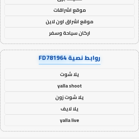
موقع اشراقات
موقع اشراق اون لاين
اركان سياحة وسفر
روابط نصية FD781964
يلا شوت
yalla shoot
يلا شوت زون
يلا لايف
yalla live