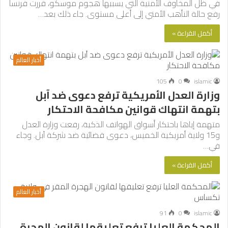
في ظل المخاوف الأمنية التي يسببها هجوم موسكو، قررت فرنسا
رفع حالة التأهب الأمني إلى أعلى مستوى. جاء ذلك بعد…
أكمل القراءة »
أخبار العالم
105
0
islamic
وزارة العدل الأمريكية ترفع دعوى ضد آبل
بتهمة انتهاك قوانين مكافحة الاحتكار
متهمة إياها باحتكار أسواق الهواتف الذكية، رفعت وزارة العدل
و15 ولاية أمريكية الخميس، دعوى قضائية ضد شركة آبل. وجاء
في…
أكمل القراءة »
أخبار العالم
91
0
islamic
المحكمة العليا ترفع تعليقها لقانون الهجرة