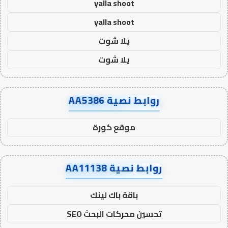
yalla shoot
yalla shoot
يلا شوت
يلا شوت
روابط نصية AA5386
موقع كورة
روابط نصية AA11138
باقة باك لينك
تحسين محركات البحث SEO