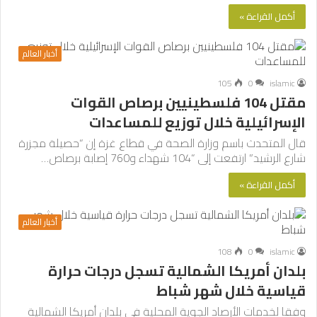
أكمل القراءة »
أخبار العالم
105
0
islamic
مقتل 104 فلسطينيين برصاص القوات
الإسرائيلية خلال توزيع للمساعدات
قال المتحدث باسم وزارة الصحة في قطاع غزة إن “حصيلة مجزرة
شارع الرشيد” ارتفعت إلى “104 شهداء و760 إصابة برصاص…
أكمل القراءة »
أخبار العالم
108
0
islamic
بلدان أمريكا الشمالية تسجل درجات حرارة
قياسية خلال شهر شباط
وفقا لخدمات الأرصاد الجوية المحلية في بلدان أمريكا الشمالية