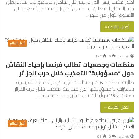
أصدر مكتب رئيس الوزراء الإسرائيلي بنيامين نتانياهو بيانا الثلاثاء يعلن
فيه السماح للمصلين المسلمين بدخول المسجد الأقصى خلال
الأسبوع الأول من شهر…
أكمل القراءة »
أخبار العالم
121
0
islamic
منظمات وجمعيات تطالب فرنسا بإحياء النقاش
حول “مسؤولية” التعذيب خلال حرب الجزائر
طالبت عدة جمعيات ومنظمات غير حكومية الدولة الفرنسية
بالاعتراف بـ”مسؤوليتها” عن ممارسة التعذيب خلال حرب الجزائر
(1954-1962). وأرسلت نحو عشرين منظمة ملفا…
أكمل القراءة »
أخبار العالم
98
0
islamic