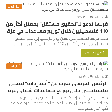
أخبار العالم
105
0
islamic
فرنسا تدعو لـ”تحقيق مستقل” بمقتل أكثر من
110 فلسطينيين خلال توزيع مساعدات في غزة
دعت فرنسا الجمعة على لسان وزير خارجيتها إلى فتح تحقيق
مستقل في مصرع أكثر من 110 فلسطينيين خلال إطلاق نار…
أكمل القراءة »
أخبار العالم
112
0
islamic
الرئيس الفرنسي يعرب عن “أشد إدانة” لمقتل
فلسطينيين خلال توزيع مساعدات شمالي غزة
ماكرون يبدي “أشد إدانة” لمقتل فلسطينيين خلال توزيع
مساعدات بغزة بوريل يدين “المجزرة الجديدة” في غزة ويصفها
بأنها “غير مقبولة…