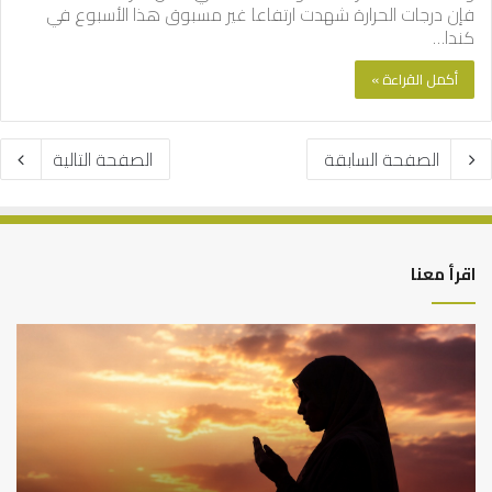
فإن درجات الحرارة شهدت ارتفاعا غير مسبوق هذا الأسبوع في
كندا…
أكمل القراءة »
الصفحة السابقة
الصفحة التالية
اقرأ معنا
كيف
أه
تشكل
أسب
العبادات
عد
شخصية
است
الإنسان؟
الد