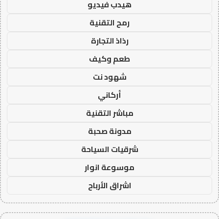
هيدب فيديو
رمح التقنية
رذاذ التجارة
طعم وكيف
شهود نت
أركاني
مباشر التقنية
مدونة صحبة
شرقيات السياحة
موسوعة انوار
اشراق الأرباح