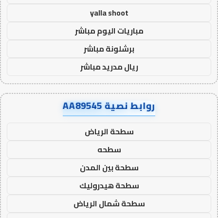
yalla shoot
مباريات اليوم مباشر
برشلونة مباشر
ريال مدريد مباشر
روابط نصية AA89545
سطحة الرياض
سطحه
سطحة بين المدن
سطحة هيدروليك
سطحة شمال الرياض