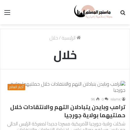
بحث
الق
عن
الرئيسية
/
خلال
خلال
أخبار العالم
96
0
islamic
ترامب وبايدن يتبادلان التهم والانتقادات خلال
حملتيهما بولاية جورجيا
شكلت ولاية جورجيا الأمريكية مسرحا جديدا لمعركة الرئيس الحالي
جو بايدن وسلفه دونالد ترامب، إذ تبادلا الاتهامات والانتقادات