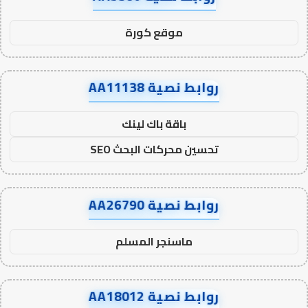
موقع كورة
روابط نصية AA11138
باقة باك لينك
تحسين محركات البحث SEO
روابط نصية AA26790
ماسنجر المسلم
روابط نصية AA18012