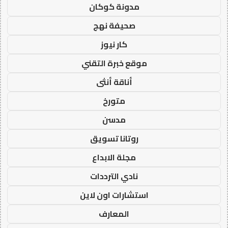
مدونة كوكان
صحيفة نهج
كار نيوز
موقع خبرة التقني
أناقة أنثى
متورخ
مدسن
روتانا تسويق
مجلة الابداع
نادي الترددات
استشارات اون لاين
المعارف