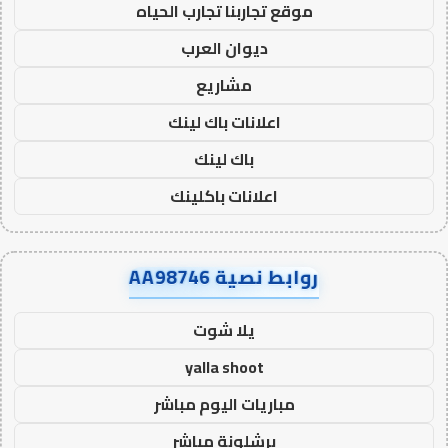
موقع تجاربنا تجارب الحياه
ديوان العرب
مشاريع
اعلانات باك لينك
باك لينك
اعلانات باكلينك
روابط نصية AA98746
يلا شوت
yalla shoot
مباريات اليوم مباشر
برشلونة مباشر