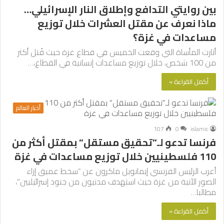
بين روايتي التدافع وإطلاق النار الإسرائيلي…
ماذا نعرف عن مقتل العشرات خلال توزيع
مساعدات في غزة؟
أثارت المأساة التي وقعت الخميس في قطاع غزة حيث قُتل أكثر
من 100 شخص، خلال توزيع مساعدات إنسانية في القطاع،…
أكمل القراءة »
أخبار العالم
107
0
islamic
فرنسا تدعو لـ”تحقيق مستقل” بمقتل أكثر من
110 فلسطينيين خلال توزيع مساعدات في غزة
أعرب الرئيس الفرنسي إيمانويل ماكرون عن “سخط عميق إزاء
الصور الآتية من غزة حيث استهدف مدنيون من جنود إسرائيليين”،
مطالبا…
أكمل القراءة »