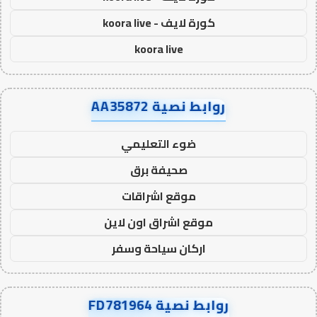
كورة لايف - koora live
koora live
روابط نصية AA35872
ضوء التعليمي
صحيفة برق
موقع اشراقات
موقع اشراق اون لاين
اركان سياحة وسفر
روابط نصية FD781964