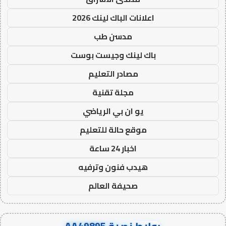
اعلانات الباك لينك 2026
مدسن طب
باك لينك وجيست بوست
مصادر التعليم
مجلة تقنية
يو ان بي الرياضي
موقع حالة للتعليم
اخبار 24 ساعة
هيدب فنون وترفيه
صحيفة العالم
روابط نصية AA49895