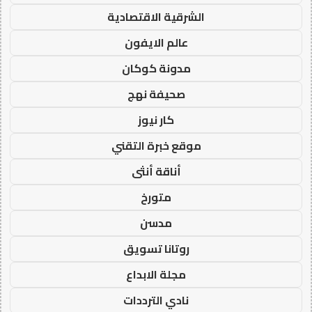
الشرقية الاقتصادية
عالم الايفون
مدونة كوكان
صحيفة نهج
كار نيوز
موقع خبرة التقني
أناقة أنثى
متورخ
مدسن
روتانا تسويق
مجلة الابداع
نادي الترددات