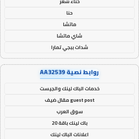
حناء شعر
حنا
ماتشا
شاي ماتشا
شدات ببجي تمارا
روابط نصية AA32539
خدمات الباك لينك والجيست
guest post مقال ضيف
سوق العرب
باك لينك باقة 20
اعلانات الباك لينك