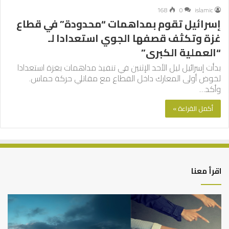
168
0
islamic
إسرائيل تقوم بمداهمات “محدودة” في قطاع
غزة وتكثف قصفها الجوي استعدادا لـ
“العملية الكبرى”
بدأت إسرائيل ليل الأحد الإثنين في تنفيذ مداهمات بغزة استعدادا
لخوض أولى المعارك داخل القطاع مع مقاتلي حركة حماس.
وأكد…
أكمل القراءة »
اقرأ معنا
التوازن
كي
بين
تش
عمل
الع