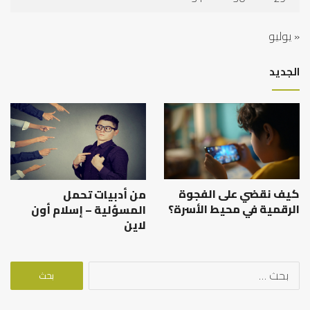
« يوليو
الجديد
كيف نقضي على الفجوة
من أدبيات تحمل
الرقمية في محيط الأسرة؟
المسؤلية – إسلام أون
لاين
البحث
عن: