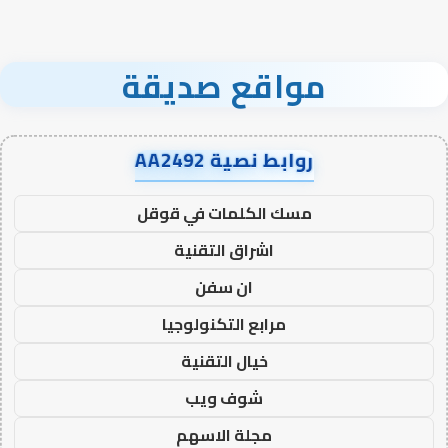
مواقع صديقة
روابط نصية AA2492
مسك الكلمات في قوقل
اشراق التقنية
ان سفن
مرابع التكنولوجيا
خيال التقنية
شوف ويب
مجلة الاسهم