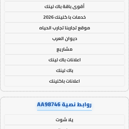
أقوى باقة باك لينك
خدمات با كلينك 2026
موقع تجاربنا تجارب الحياه
ديوان العرب
مشاريع
اعلانات باك لينك
باك لينك
اعلانات باكلينك
روابط نصية AA98746
يلا شوت