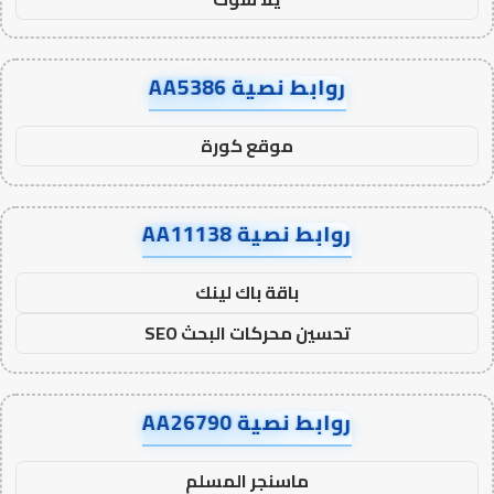
روابط نصية AA5386
موقع كورة
روابط نصية AA11138
باقة باك لينك
تحسين محركات البحث SEO
روابط نصية AA26790
ماسنجر المسلم