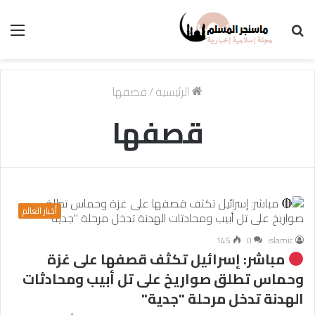
بحث
الق
عن
الرئيسية
/
قصفها
قصفها
أخبار العالم
145
0
islamic
مباشر: إسرائيل تكثف قصفها على غزة
وحماس تطلق صواريخ على تل أبيب ومحادثات
الهدنة تدخل مرحلة "جدية"