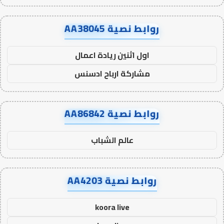
روابط نصية AA38045
اول اثنين ريادة اعمال
مشاركة ارباح ادسنس
روابط نصية AA86842
عالم الشباب
روابط نصية AA4203
koora live