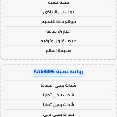
مجلة تقنية
يو ان بي الرياضي
موقع حالة للتعليم
اخبار 24 ساعة
هيدب فنون وترفيه
صحيفة العالم
روابط نصية AA49895
شدات ببجي اقساط
شدات ببجي تمارا
شدات ببجي تمارا
شدات ببجي تابي