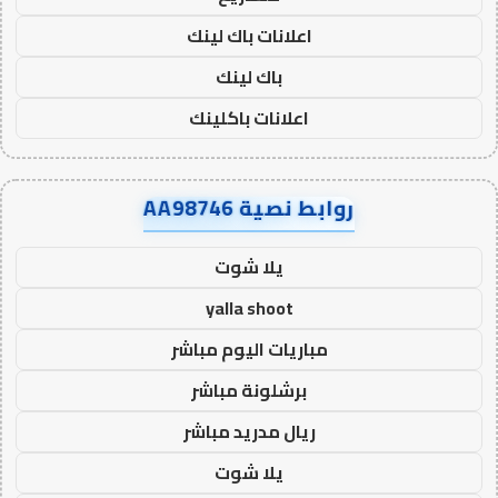
اعلانات باك لينك
باك لينك
اعلانات باكلينك
روابط نصية AA98746
يلا شوت
yalla shoot
مباريات اليوم مباشر
برشلونة مباشر
ريال مدريد مباشر
يلا شوت