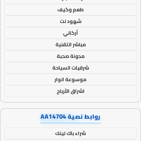
طعم وكيف
شهود نت
أركاني
مباشر التقنية
مدونة صحبة
شرقيات السياحة
موسوعة انوار
اشراق الأرباح
روابط نصية AA14704
شراء باك لينك