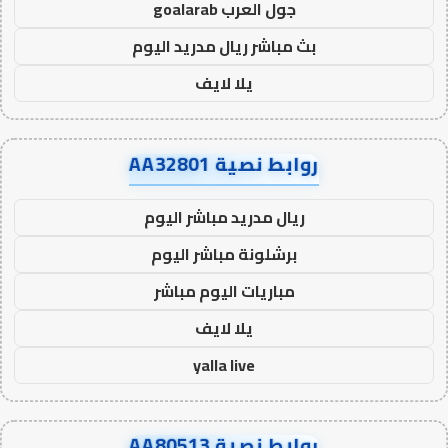
جول العرب goalarab
بث مباشر ريال مدريد اليوم
يلا لايف
روابط نصية AA32801
ريال مدريد مباشر اليوم
برشلونة مباشر اليوم
مباريات اليوم مباشر
يلا لايف
yalla live
روابط نصية AA80513