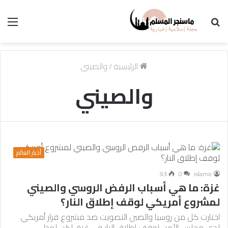
بحث
الق
عن
الرئيسية
/
والصيني
والصيني
أخبار العالم
93
0
islamic
غزة: ما هي أسباب الرفض الروسي والصيني
لمشروع أمريكي لوقف إطلاق النار؟
اختارت كل من روسيا والصين التصويت ضد مشروع قرار أمريكي
لدى مجلس الأمن لوقف إطلاق النار في غزة. لكن لهذا…