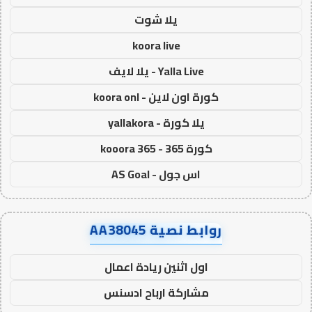
يلا شوت
koora live
Yalla Live - يلا لايف
كورة اون لاين - koora onl
يلا كورة - yallakora
كورة 365 - kooora 365
اس جول - AS Goal
روابط نصية AA38045
اول اثنين ريادة اعمال
مشاركة ارباح ادسنس