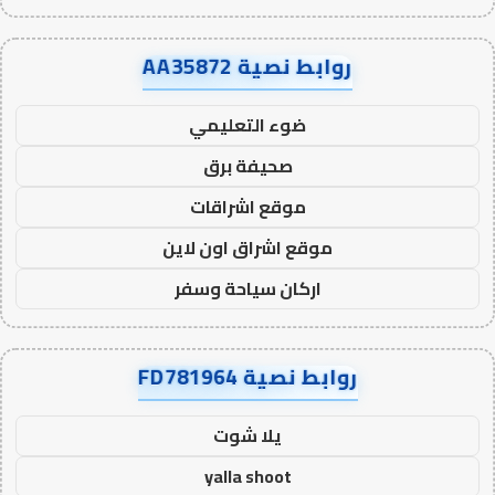
روابط نصية AA35872
ضوء التعليمي
صحيفة برق
موقع اشراقات
موقع اشراق اون لاين
اركان سياحة وسفر
روابط نصية FD781964
يلا شوت
yalla shoot