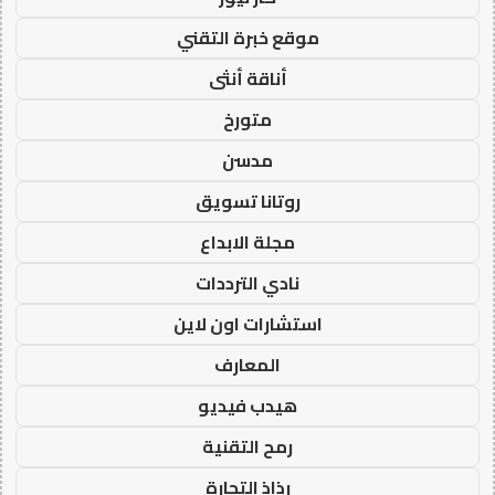
موقع خبرة التقني
أناقة أنثى
متورخ
مدسن
روتانا تسويق
مجلة الابداع
نادي الترددات
استشارات اون لاين
المعارف
هيدب فيديو
رمح التقنية
رذاذ التجارة