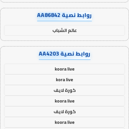
روابط نصية AA86842
عالم الشباب
روابط نصية AA4203
koora live
kora live
كورة لايف
koora live
كورة لايف
koora live