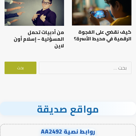
كيف نقضي على الفجوة
من أدبيات تحمل
الرقمية في محيط الأسرة؟
المسؤلية – إسلام أون
لاين
البحث
عن:
مواقع صديقة
روابط نصية AA2492