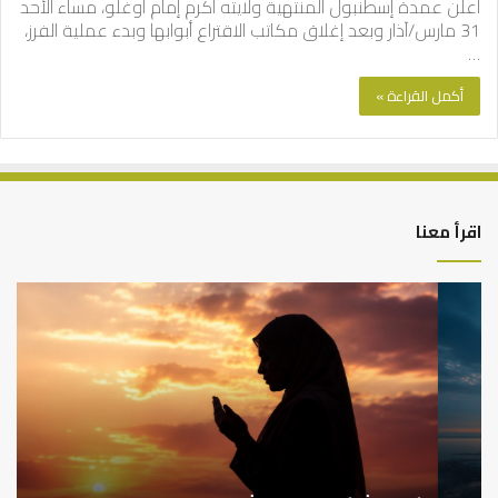
أعلن عمدة إسطنبول المنتهية ولايته أكرم إمام أوغلو، مساء الأحد
31 مارس/آذار وبعد إغلاق مكاتب الاقتراع أبوابها وبدء عملية الفرز،
…
أكمل القراءة »
اقرأ معنا
كيف
أه
تشكل
أسب
العبادات
عد
شخصية
است
الإنسان؟
الد