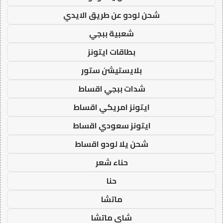
شحن لودو عن طريق الايدي
شعبية ببجي
بطاقات ايتونز
بلايستيشن ستور
شدات ببجي اقساط
ايتونز امريكي اقساط
ايتونز سعودي اقساط
شحن يلا لودو اقساط
حناء شعر
حنا
ماتشا
شاي ماتشا