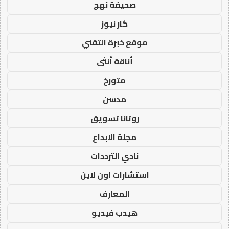
صحيفة نهج
كار نيوز
موقع خبرة التقني
أناقة أنثى
متورخ
مدسن
روتانا تسويق
مجلة الابداع
نادي الترددات
استشارات اون لاين
المعارف
هيدب فيديو