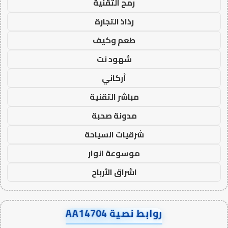
رمح التقنية
رذاذ التجارة
طعم وكيف
شهود نت
أركاني
مباشر التقنية
مدونة صحبة
شرقيات السياحة
موسوعة انوار
اشراق الأرباح
روابط نصية AA14704