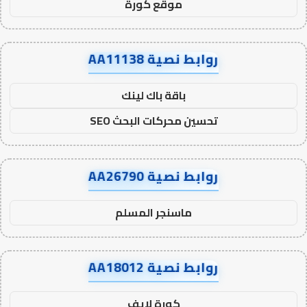
موقع كورة
روابط نصية AA11138
باقة باك لينك
تحسين محركات البحث SEO
روابط نصية AA26790
ماسنجر المسلم
روابط نصية AA18012
كورة لايف