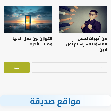
من أدبيات تحمل
التوازن بين عمل الدنيا
المسؤلية – إسلام أون
وطلب الآخرة
لاين
البحث
عن:
مواقع صديقة