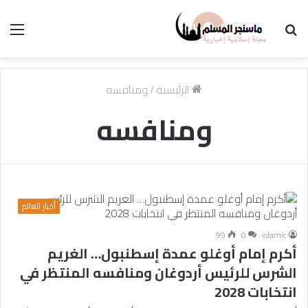
بحث
الق
عن
الرئيسية
/
ومنافسه
ومنافسه
أخبار العالم
99
0
islamic
أكرم إمام أوغلو عمدة إسطنبول… الغريم
الشرس للرئيس أردوغان ومنافسه المنتظر في
انتخابات 2028