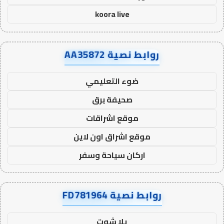
koora live
روابط نصية AA35872
ضوء التعليمي
صحيفة برق
موقع اشراقات
موقع اشراق اون لاين
اركان سياحة وسفر
روابط نصية FD781964
يلا شوت