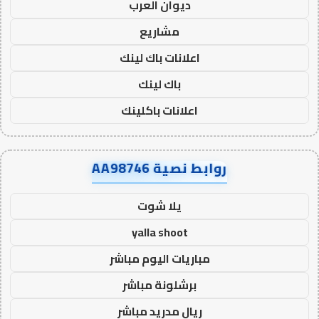
ديوان العرب
مشاريع
اعلانات باك لينك
باك لينك
اعلانات باكلينك
روابط نصية AA98746
يلا شوت
yalla shoot
مباريات اليوم مباشر
برشلونة مباشر
ريال مدريد مباشر